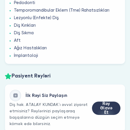
Pedodonti
Temporomandibular Eklem (Tme) Rahatsızlıkları
Lezyonlu (Enfekte) Diş
Diş Kırıkları
Diş Sıkma
Aft
Ağız Hastalıkları
İmplantoloji
Pasiyent Rəyləri
İlk Rəyi Siz Paylaşın
Rəy
Diş hək. ATALAY KUNDAK’ı əvvəl ziyarət
Əlavə
etmisiniz? Rəylərinizi paylaşaraq
Et
başqalarına düzgün seçim etməyə
kömək edə bilərsiniz.