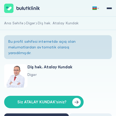
Ana Səhifə
Digər
Diş hək. Atalay Kundak
Qeydiyyat
Daxil Ol
Bu profil səhifəsi internetdə açıq olan
məlumatlardan avtomatik olaraq
yaradılmışdır.
Diş hək. Atalay Kundak
Digər
Haqqımızda
Xəstələr üçün
Həkimlər üçün
Siz ATALAY KUNDAK'siniz?