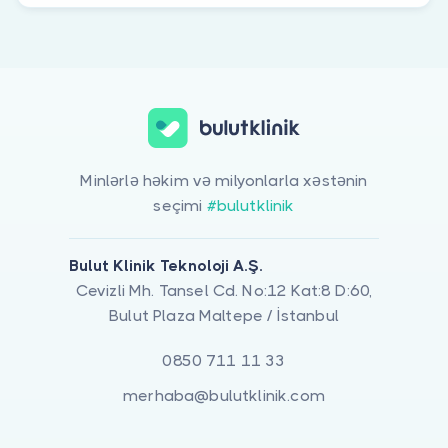
Minlərlə həkim və milyonlarla xəstənin
seçimi
#bulutklinik
Bulut Klinik Teknoloji A.Ş.
Cevizli Mh. Tansel Cd. No:12 Kat:8 D:60,
Bulut Plaza Maltepe / İstanbul
0850 711 11 33
merhaba@bulutklinik.com