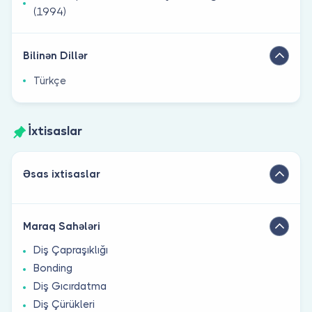
(1994)
Bilinən Dillər
Türkçe
İxtisaslar
Əsas ixtisaslar
Maraq Sahələri
Diş Çapraşıklığı
Bonding
Diş Gıcırdatma
Diş Çürükleri