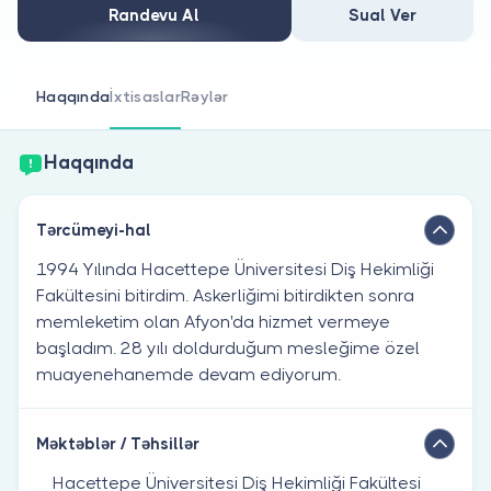
Həkim siniz?
Randevu Al
Sual Ver
Haqqında
İxtisaslar
Rəylər
Haqqında
Tərcümeyi-hal
1994 Yılında Hacettepe Üniversitesi Diş Hekimliği
Fakültesini bitirdim. Askerliğimi bitirdikten sonra
memleketim olan Afyon'da hizmet vermeye
başladım. 28 yılı doldurduğum mesleğime özel
muayenehanemde devam ediyorum.
Məktəblər / Təhsillər
Hacettepe Üniversitesi Diş Hekimliği Fakültesi