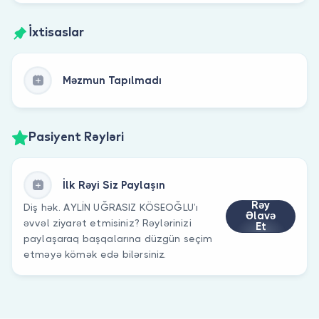
İxtisaslar
Məzmun Tapılmadı
Pasiyent Rəyləri
İlk Rəyi Siz Paylaşın
Rəy
Diş hək. AYLİN UĞRASIZ KÖSEOĞLU’ı
Əlavə
əvvəl ziyarət etmisiniz? Rəylərinizi
Et
paylaşaraq başqalarına düzgün seçim
etməyə kömək edə bilərsiniz.