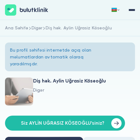
Ana Səhifə
Digər
Diş hək. Aylin Uğrasiz Köseoğlu
Qeydiyyat
Daxil Ol
Bu profil səhifəsi internetdə açıq olan
məlumatlardan avtomatik olaraq
yaradılmışdır.
Diş hək. Aylin Uğrasiz Köseoğlu
Digər
Haqqımızda
Xəstələr üçün
Həkimlər üçün
Siz AYLİN UĞRASIZ KÖSEOĞLU'siniz?