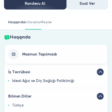
Həkim siniz?
Randevu Al
Sual Ver
Haqqında
İxtisaslar
Rəylər
Haqqında
Məzmun Tapılmadı
İş Təcrübəsi
İdeal Ağız ve Diş Sağlığı Polikliniği
Bilinən Dillər
Türkçe