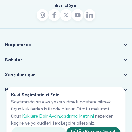
Bizi izləyin
Haqqımızda
Sahələr
Xəstələr üçün
Həkimlər üçün
Kuki Seçimlərinizi Edin
Saytımızda sizə ən yaxşı xidməti göstərə bilmək
üçün kukilərdən istifadə olunur. Ətraflı məlumat
üçün
Kukilərə Dair Aydınlaşdırma Mətnini
nəzərdən
keçirə və ya kukiləri fərdiləşdirə bilərsiniz.
Bütün Kukiləri Qəbul