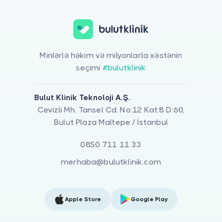
Minlərlə həkim və milyonlarla xəstənin
seçimi
#bulutklinik
Bulut Klinik Teknoloji A.Ş.
Cevizli Mh. Tansel Cd. No:12 Kat:8 D:60,
Bulut Plaza Maltepe / İstanbul
0850 711 11 33
merhaba@bulutklinik.com
Apple Store
Google Play