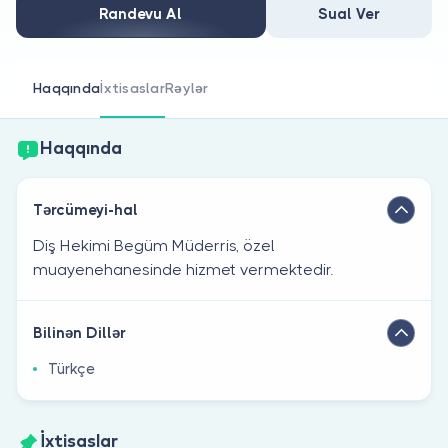
Həkim siniz?
Randevu Al
Sual Ver
Haqqında
İxtisaslar
Rəylər
Haqqında
Tərcümeyi-hal
Diş Hekimi Begüm Müderris, özel
muayenehanesinde hizmet vermektedir.
Bilinən Dillər
Türkçe
İxtisaslar