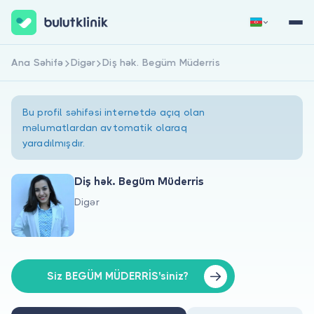
Ana Səhifə
Digər
Diş hək. Begüm Müderris
Qeydiyyat
Daxil Ol
Bu profil səhifəsi internetdə açıq olan
məlumatlardan avtomatik olaraq
yaradılmışdır.
Diş hək. Begüm Müderris
Digər
Haqqımızda
Xəstələr üçün
Həkimlər üçün
Siz BEGÜM MÜDERRİS'siniz?