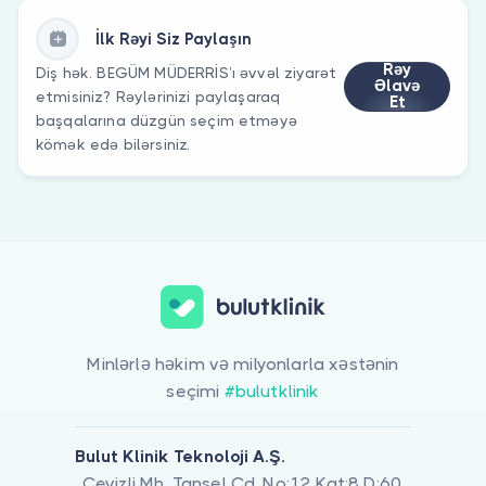
İlk Rəyi Siz Paylaşın
Rəy
Diş hək. BEGÜM MÜDERRİS’ı əvvəl ziyarət
Əlavə
etmisiniz? Rəylərinizi paylaşaraq
Et
başqalarına düzgün seçim etməyə
kömək edə bilərsiniz.
Minlərlə həkim və milyonlarla xəstənin
seçimi
#bulutklinik
Bulut Klinik Teknoloji A.Ş.
Cevizli Mh. Tansel Cd. No:12 Kat:8 D:60,