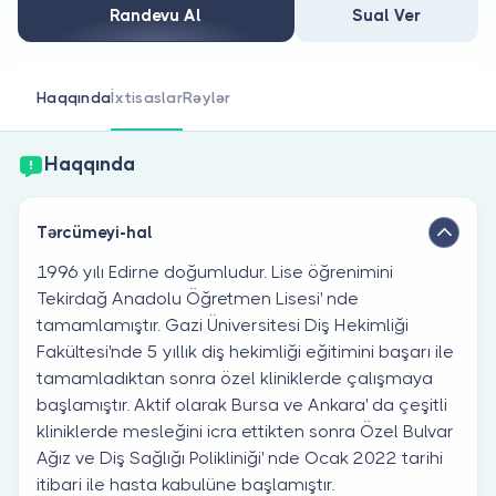
Həkim siniz?
Randevu Al
Sual Ver
Haqqında
İxtisaslar
Rəylər
Haqqında
Tərcümeyi-hal
1996 yılı Edirne doğumludur. Lise öğrenimini
Tekirdağ Anadolu Öğretmen Lisesi' nde
tamamlamıştır. Gazi Üniversitesi Diş Hekimliği
Fakültesi'nde 5 yıllık diş hekimliği eğitimini başarı ile
tamamladıktan sonra özel kliniklerde çalışmaya
başlamıştır. Aktif olarak Bursa ve Ankara' da çeşitli
kliniklerde mesleğini icra ettikten sonra Özel Bulvar
Ağız ve Diş Sağlığı Polikliniği' nde Ocak 2022 tarihi
itibari ile hasta kabulüne başlamıştır.