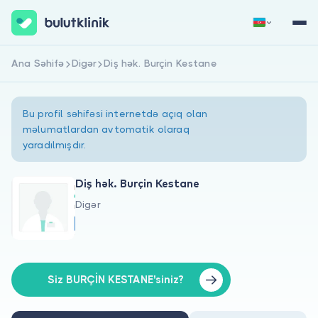
Ana Səhifə
Digər
Diş hək. Burçin Kestane
Qeydiyyat
Daxil Ol
Bu profil səhifəsi internetdə açıq olan
məlumatlardan avtomatik olaraq
yaradılmışdır.
Diş hək. Burçin Kestane
Digər
Haqqımızda
Xəstələr üçün
Həkimlər üçün
Siz BURÇİN KESTANE'siniz?