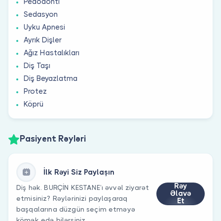
Pedodonti
Sedasyon
Uyku Apnesi
Ayrık Dişler
Ağız Hastalıkları
Diş Taşı
Diş Beyazlatma
Protez
Köprü
Pasiyent Rəyləri
İlk Rəyi Siz Paylaşın
Rəy
Diş hək. BURÇİN KESTANE’ı əvvəl ziyarət
Əlavə
etmisiniz? Rəylərinizi paylaşaraq
Et
başqalarına düzgün seçim etməyə
kömək edə bilərsiniz.