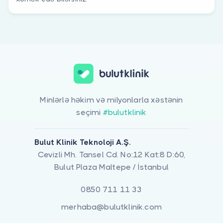
Minlərlə həkim və milyonlarla xəstənin
seçimi
#bulutklinik
Bulut Klinik Teknoloji A.Ş.
Cevizli Mh. Tansel Cd. No:12 Kat:8 D:60,
Bulut Plaza Maltepe / İstanbul
0850 711 11 33
merhaba@bulutklinik.com