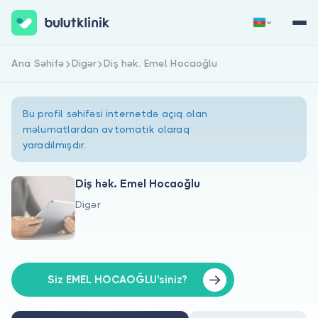
Ana Səhifə
Digər
Diş hək. Emel Hocaoğlu
Qeydiyyat
Daxil Ol
Bu profil səhifəsi internetdə açıq olan
məlumatlardan avtomatik olaraq
yaradılmışdır.
Diş hək. Emel Hocaoğlu
Digər
Haqqımızda
Xəstələr üçün
Həkimlər üçün
Siz EMEL HOCAOĞLU'siniz?