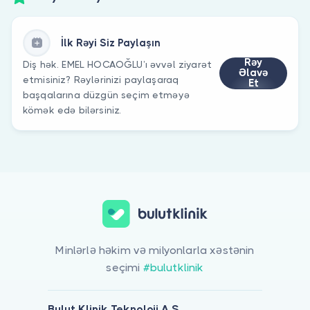
İlk Rəyi Siz Paylaşın
Rəy
Diş hək. EMEL HOCAOĞLU’ı əvvəl ziyarət
Əlavə
etmisiniz? Rəylərinizi paylaşaraq
Et
başqalarına düzgün seçim etməyə
kömək edə bilərsiniz.
Minlərlə həkim və milyonlarla xəstənin
seçimi
#bulutklinik
Bulut Klinik Teknoloji A.Ş.