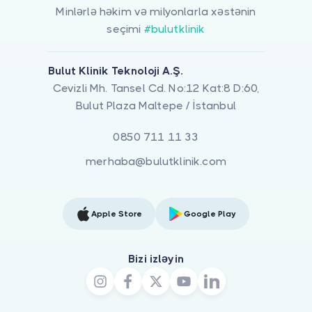
Minlərlə həkim və milyonlarla xəstənin
seçimi
#bulutklinik
Bulut Klinik Teknoloji A.Ş.
Cevizli Mh. Tansel Cd. No:12 Kat:8 D:60,
Bulut Plaza Maltepe / İstanbul
0850 711 11 33
merhaba@bulutklinik.com
Apple Store
Google Play
Bizi izləyin