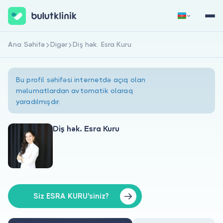
Ana Səhifə
Digər
Diş hək. Esra Kuru
Qeydiyyat
Daxil Ol
Bu profil səhifəsi internetdə açıq olan
məlumatlardan avtomatik olaraq
yaradılmışdır.
Diş hək. Esra Kuru
Haqqımızda
Xəstələr üçün
Həkimlər üçün
Siz ESRA KURU'siniz?