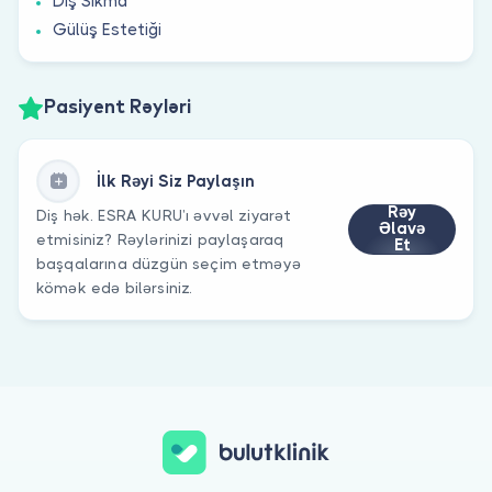
Diş Sıkma
Gülüş Estetiği
Pasiyent Rəyləri
İlk Rəyi Siz Paylaşın
Rəy
Diş hək. ESRA KURU’ı əvvəl ziyarət
Əlavə
etmisiniz? Rəylərinizi paylaşaraq
Et
başqalarına düzgün seçim etməyə
kömək edə bilərsiniz.