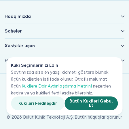
Haqqımızda
Sahələr
Xəstələr üçün
Həkimlər üçün
Kuki Seçimlərinizi Edin
Saytımızda sizə ən yaxşı xidməti göstərə bilmək
üçün kukilərdən istifadə olunur. Ətraflı məlumat
üçün
Kukilərə Dair Aydınlaşdırma Mətnini
nəzərdən
keçirə və ya kukiləri fərdiləşdirə bilərsiniz.
Bütün Kukiləri Qəbul
Kukiləri Fərdiləşdir
Et
© 2026 Bulut Klinik Teknoloji A.Ş. Bütün hüquqlar qorunur