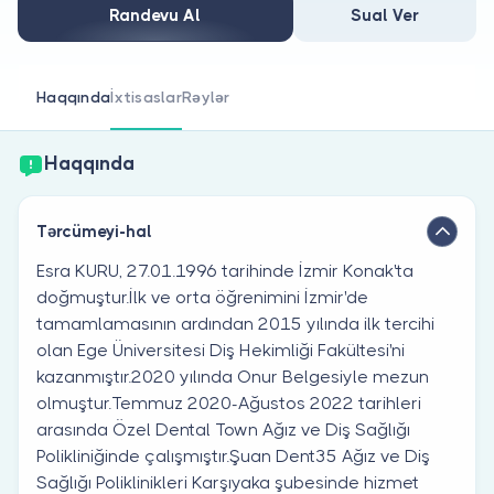
Həkim siniz?
Randevu Al
Sual Ver
Haqqında
İxtisaslar
Rəylər
Haqqında
Tərcümeyi-hal
Esra KURU, 27.01.1996 tarihinde İzmir Konak'ta
doğmuştur.İlk ve orta öğrenimini İzmir'de
tamamlamasının ardından 2015 yılında ilk tercihi
olan Ege Üniversitesi Diş Hekimliği Fakültesi'ni
kazanmıştır.2020 yılında Onur Belgesiyle mezun
olmuştur.Temmuz 2020-Ağustos 2022 tarihleri
arasında Özel Dental Town Ağız ve Diş Sağlığı
Polikliniğinde çalışmıştır.Şuan Dent35 Ağız ve Diş
Sağlığı Poliklinikleri Karşıyaka şubesinde hizmet