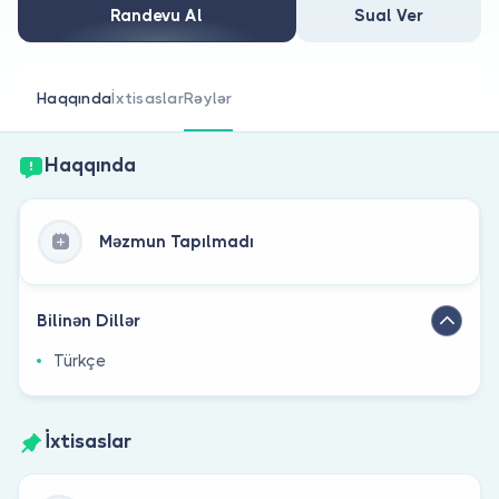
Həkim siniz?
Randevu Al
Sual Ver
Haqqında
İxtisaslar
Rəylər
Haqqında
Məzmun Tapılmadı
Bilinən Dillər
Türkçe
İxtisaslar