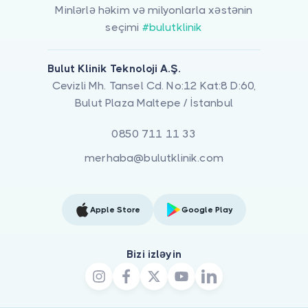
Minlərlə həkim və milyonlarla xəstənin
seçimi
#bulutklinik
Bulut Klinik Teknoloji A.Ş.
Cevizli Mh. Tansel Cd. No:12 Kat:8 D:60,
Bulut Plaza Maltepe / İstanbul
0850 711 11 33
merhaba@bulutklinik.com
Apple Store
Google Play
Bizi izləyin