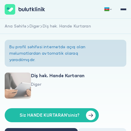
Ana Səhifə
Digər
Diş hək. Hande Kurtaran
Qeydiyyat
Daxil Ol
Bu profil səhifəsi internetdə açıq olan
məlumatlardan avtomatik olaraq
yaradılmışdır.
Diş hək. Hande Kurtaran
Digər
Haqqımızda
Xəstələr üçün
Həkimlər üçün
Siz HANDE KURTARAN'siniz?