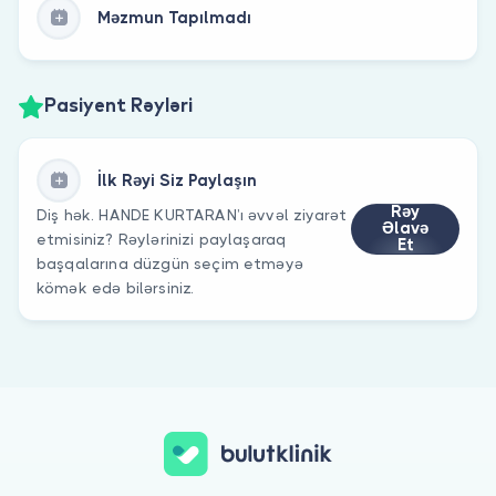
Məzmun Tapılmadı
Pasiyent Rəyləri
İlk Rəyi Siz Paylaşın
Rəy
Diş hək. HANDE KURTARAN’ı əvvəl ziyarət
Əlavə
etmisiniz? Rəylərinizi paylaşaraq
Et
başqalarına düzgün seçim etməyə
kömək edə bilərsiniz.