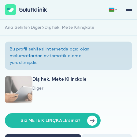
Ana Səhifə
Digər
Diş hək. Mete Kilinçkale
Qeydiyyat
Daxil Ol
Bu profil səhifəsi internetdə açıq olan
məlumatlardan avtomatik olaraq
yaradılmışdır.
Diş hək. Mete Kilinçkale
Digər
Haqqımızda
Xəstələr üçün
Həkimlər üçün
Siz METE KILINÇKALE'siniz?