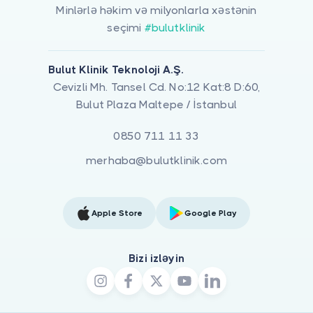
Minlərlə həkim və milyonlarla xəstənin
seçimi
#bulutklinik
Bulut Klinik Teknoloji A.Ş.
Cevizli Mh. Tansel Cd. No:12 Kat:8 D:60,
Bulut Plaza Maltepe / İstanbul
0850 711 11 33
merhaba@bulutklinik.com
Apple Store
Google Play
Bizi izləyin