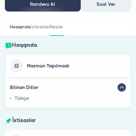
Həkim siniz?
Randevu Al
Sual Ver
Haqqında
İxtisaslar
Rəylər
Haqqında
Məzmun Tapılmadı
Bilinən Dillər
Türkçe
İxtisaslar