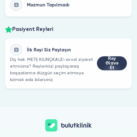
Məzmun Tapılmadı
Pasiyent Rəyləri
İlk Rəyi Siz Paylaşın
Rəy
Diş hək. METE KILINÇKALE’ı əvvəl ziyarət
Əlavə
etmisiniz? Rəylərinizi paylaşaraq
Et
başqalarına düzgün seçim etməyə
kömək edə bilərsiniz.