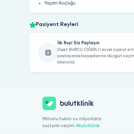
Yaşam Koçluğu
Pasiyent Rəyləri
İlk Rəyi Siz Paylaşın
Diyet. BURCU CİĞERLİ’ı əvvəl ziyarət etm
paylaşaraq başqalarına düzgün seç
bilərsiniz.
Minlərlə həkim və milyonlarla
xəstənin seçimi
#bulutklinik