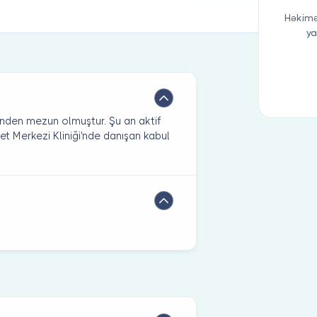
Həkimə
ya
sinden mezun olmuştur. Şu an aktif
yet Merkezi Kliniği'nde danışan kabul