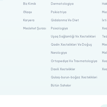
Biz Kimik
Dərmatologiya
Hək
Əlaqə
Psikiatriya
Məs
Karyera
Qidalanma Və Diet
İxt
Məsləhət Şurası
Psixologiya
Xəs
Uşaq Sağlamliği Və Xəstəlikləri
Tez
Qadin Xəstəlikləri Və Doğuş
Məq
Nərologiya
Məl
Ortopediya Və Travmatologiya
Xəs
Daxili Xəstəliklər
Xəs
Qulaq-burun-boğaz Xəstəlikləri
Bütün Sahələr