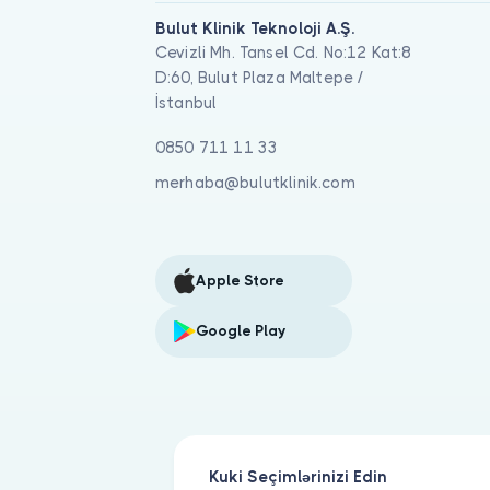
Bulut Klinik Teknoloji A.Ş.
Cevizli Mh. Tansel Cd. No:12 Kat:8
D:60, Bulut Plaza Maltepe /
İstanbul
0850 711 11 33
merhaba@bulutklinik.com
Apple Store
Google Play
Kuki Seçimlərinizi Edin