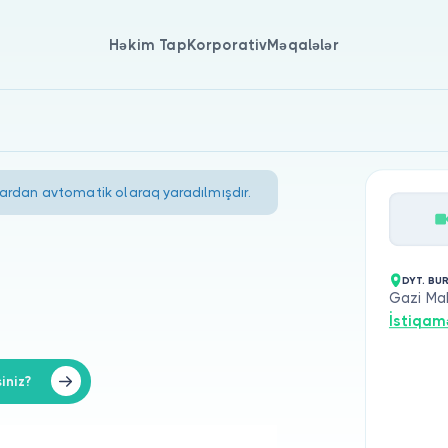
Həkim Tap
Korporativ
Məqalələr
lardan avtomatik olaraq yaradılmışdır.
DYT. BU
Gazi Mah
İstiqam
iniz?