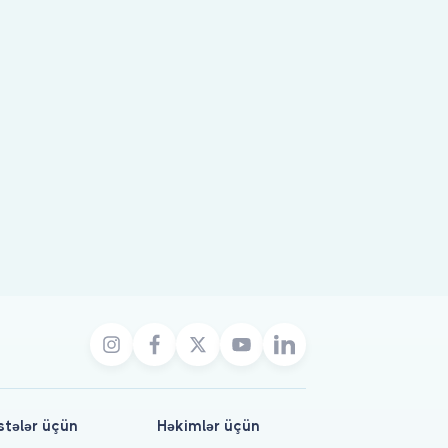
stələr üçün
Həkimlər üçün