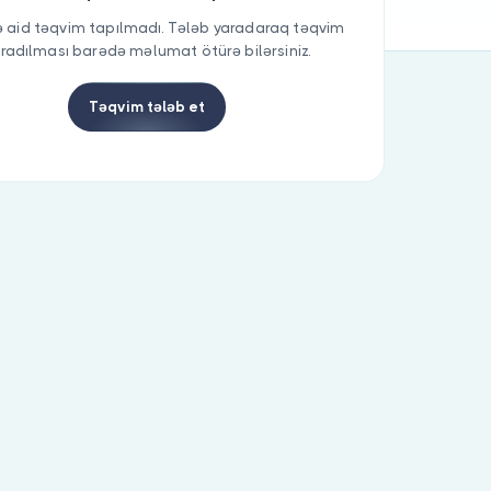
 aid təqvim tapılmadı. Tələb yaradaraq təqvim
radılması barədə məlumat ötürə bilərsiniz.
Təqvim tələb et