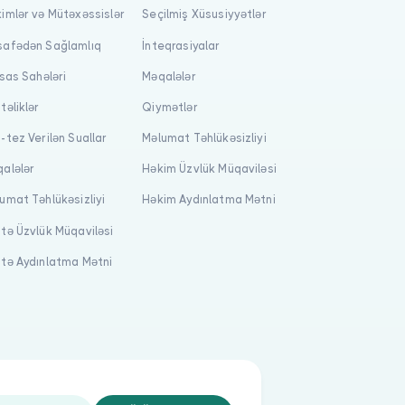
imlər və Mütəxəssislər
Seçilmiş Xüsusiyyətlər
afədən Sağlamlıq
İnteqrasiyalar
isas Sahələri
Məqalələr
təliklər
Qiymətlər
-tez Verilən Suallar
Məlumat Təhlükəsizliyi
alələr
Həkim Üzvlük Müqaviləsi
umat Təhlükəsizliyi
Həkim Aydınlatma Mətni
tə Üzvlük Müqaviləsi
tə Aydınlatma Mətni