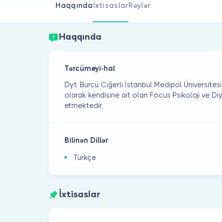
Haqqında
İxtisaslar
Rəylər
Haqqında
Tərcümeyi-hal
Dyt. Burcu Ciğerli İstanbul Medipol Üniversite
olarak kendisine ait olan Focus Psikoloji ve Di
etmektedir.
Bilinən Dillər
Türkçe
İxtisaslar