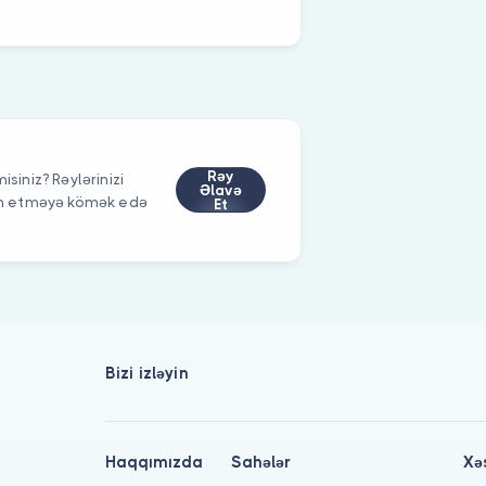
Rəy
isiniz? Rəylərinizi
Əlavə
im etməyə kömək edə
Et
Bizi izləyin
Haqqımızda
Sahələr
Xə