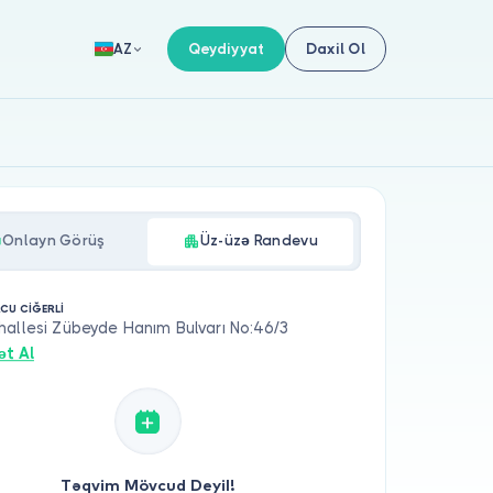
Qeydiyyat
Daxil Ol
AZ
Onlayn Görüş
Üz-üzə Randevu
RCU CİĞERLİ
allesi Zübeyde Hanım Bulvarı No:46/3
ət Al
Təqvim Mövcud Deyil!