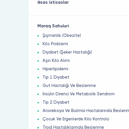
Əsas ixtisaslar
Maraq Sahələri
Şişmanlık (Obezite)
Kilo Problemi
Diyabet (Şeker Hastalığı)
Aşırı Kilo Alımı
Hiperlipidemi
Tip 1 Diyabet
Gut Hastalığı Ve Beslenme
İnsülin Direnci Ve Metabolik Sendrom
Tip 2 Diyabet
Anoreksiya Ve Bulimia Hastalarında Beslen
Çocuk Ve Ergenlerde Kilo Kontrolü
Troid Hastalıklarında Beslenme