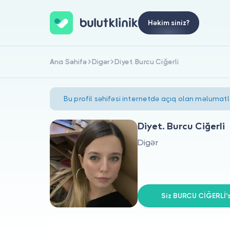
Həkim siniz?
Ana Səhifə
Digər
Diyet. Burcu Ciğerli
Bu profil səhifəsi internetdə açıq olan məlumat
Diyet. Burcu Ciğerli
Digər
Siz BURCU CİĞERLİ's