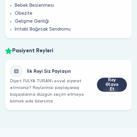
Bebek Beslenmesi
Obezite
Gelişme Geriliği
İrritabl Bağırsak Sendromu
Pasiyent Rəyləri
İlk Rəyi Siz Paylaşın
Rəy
Diyet. FULYA TURAN’ı əvvəl ziyarət
Əlavə
etmisiniz? Rəylərinizi paylaşaraq
Et
başqalarına düzgün seçim etməyə
kömək edə bilərsiniz.