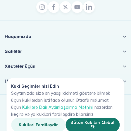
Haqqımızda
Sahələr
Xəstələr üçün
Həkimlər üçün
Kuki Seçimlərinizi Edin
Saytımızda sizə ən yaxşı xidməti göstərə bilmək
üçün kukilərdən istifadə olunur. Ətraflı məlumat
üçün
Kukilərə Dair Aydınlaşdırma Mətnini
nəzərdən
keçirə və ya kukiləri fərdiləşdirə bilərsiniz.
Bütün Kukiləri Qəbul
Kukiləri Fərdiləşdir
Et