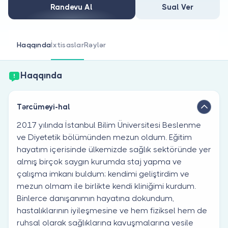
Həkim siniz?
Randevu Al
Sual Ver
Haqqında
İxtisaslar
Rəylər
Haqqında
Tərcümeyi-hal
2017 yılında İstanbul Bilim Üniversitesi Beslenme
ve Diyetetik bölümünden mezun oldum. Eğitim
hayatım içerisinde ülkemizde sağlık sektöründe yer
almış birçok saygın kurumda staj yapma ve
çalışma imkanı buldum; kendimi geliştirdim ve
mezun olmam ile birlikte kendi kliniğimi kurdum.
Binlerce danışanımın hayatına dokundum,
hastalıklarının iyileşmesine ve hem fiziksel hem de
ruhsal olarak sağlıklarına kavuşmalarına vesile