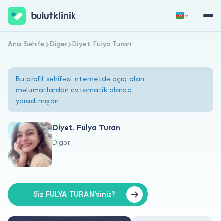
Ana Səhifə
Digər
Diyet. Fulya Turan
Qeydiyyat
Daxil Ol
Bu profil səhifəsi internetdə açıq olan
məlumatlardan avtomatik olaraq
yaradılmışdır.
Diyet. Fulya Turan
Digər
Haqqımızda
Xəstələr üçün
Həkimlər üçün
Siz FULYA TURAN'siniz?