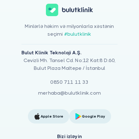
Minlərlə həkim və milyonlarla xəstənin
seçimi
#bulutklinik
Bulut Klinik Teknoloji A.Ş.
Cevizli Mh. Tansel Cd. No:12 Kat:8 D:60,
Bulut Plaza Maltepe / İstanbul
0850 711 11 33
merhaba@bulutklinik.com
Apple Store
Google Play
Bizi izləyin