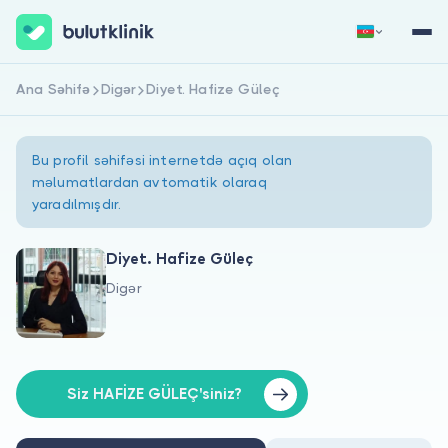
Ana Səhifə
Digər
Diyet. Hafize Güleç
Qeydiyyat
Daxil Ol
Bu profil səhifəsi internetdə açıq olan
məlumatlardan avtomatik olaraq
yaradılmışdır.
Diyet. Hafize Güleç
Digər
Haqqımızda
Xəstələr üçün
Həkimlər üçün
Siz HAFİZE GÜLEÇ'siniz?