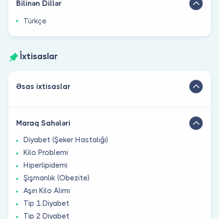
Bilinən Dillər
Türkçe
İxtisaslar
Əsas ixtisaslar
Maraq Sahələri
Diyabet (Şeker Hastalığı)
Kilo Problemi
Hiperlipidemi
Şişmanlık (Obezite)
Aşırı Kilo Alımı
Tip 1 Diyabet
Tip 2 Diyabet