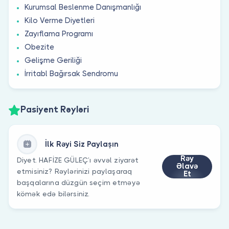
Kurumsal Beslenme Danışmanlığı
Kilo Verme Diyetleri
Zayıflama Programı
Obezite
Gelişme Geriliği
İrritabl Bağırsak Sendromu
Pasiyent Rəyləri
İlk Rəyi Siz Paylaşın
Rəy
Diyet. HAFİZE GÜLEÇ’ı əvvəl ziyarət
Əlavə
etmisiniz? Rəylərinizi paylaşaraq
Et
başqalarına düzgün seçim etməyə
kömək edə bilərsiniz.