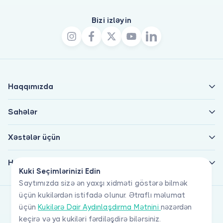
Bizi izləyin
Haqqımızda
Sahələr
Xəstələr üçün
Həkimlər üçün
Kuki Seçimlərinizi Edin
Saytımızda sizə ən yaxşı xidməti göstərə bilmək
üçün kukilərdən istifadə olunur. Ətraflı məlumat
üçün
Kukilərə Dair Aydınlaşdırma Mətnini
nəzərdən
keçirə və ya kukiləri fərdiləşdirə bilərsiniz.