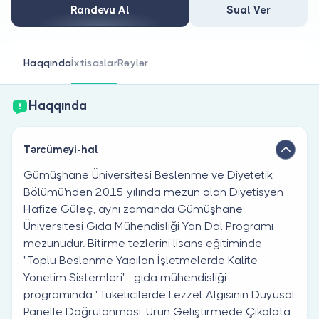
Həkim siniz?
Randevu Al
Sual Ver
Haqqında
İxtisaslar
Rəylər
Haqqında
Tərcümeyi-hal
Gümüşhane Üniversitesi Beslenme ve Diyetetik
Bölümü'nden 2015 yılında mezun olan Diyetisyen
Hafize Güleç, aynı zamanda Gümüşhane
Üniversitesi Gıda Mühendisliği Yan Dal Programı
mezunudur. Bitirme tezlerini lisans eğitiminde
"Toplu Beslenme Yapılan İşletmelerde Kalite
Yönetim Sistemleri" ; gıda mühendisliği
programında "Tüketicilerde Lezzet Algısının Duyusal
Panelle Doğrulanması: Ürün Geliştirmede Çikolata