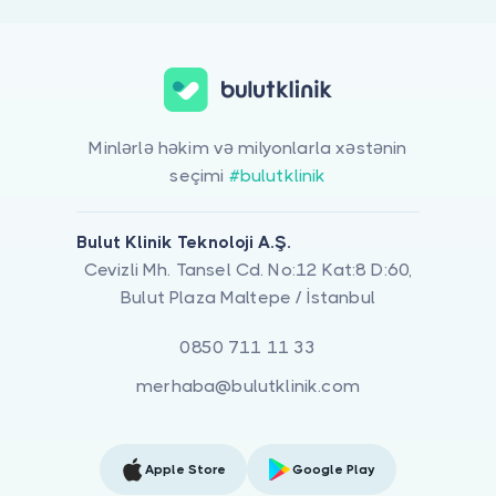
Minlərlə həkim və milyonlarla xəstənin
seçimi
#bulutklinik
Bulut Klinik Teknoloji A.Ş.
Cevizli Mh. Tansel Cd. No:12 Kat:8 D:60,
Bulut Plaza Maltepe / İstanbul
0850 711 11 33
merhaba@bulutklinik.com
Apple Store
Google Play