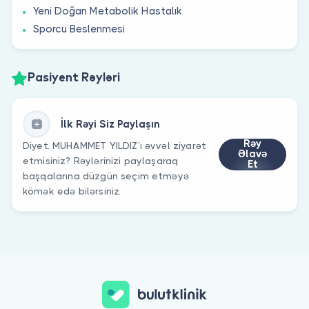
Yeni Doğan Metabolik Hastalık
Sporcu Beslenmesi
Pasiyent Rəyləri
İlk Rəyi Siz Paylaşın
Rəy
Diyet. MUHAMMET YILDIZ’ı əvvəl ziyarət
Əlavə
etmisiniz? Rəylərinizi paylaşaraq
Et
başqalarına düzgün seçim etməyə
kömək edə bilərsiniz.