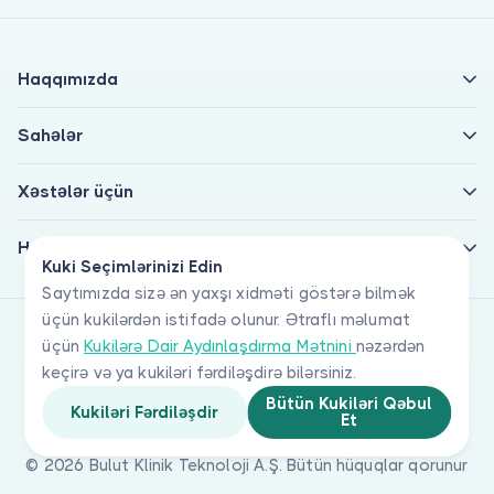
Haqqımızda
Sahələr
Xəstələr üçün
Həkimlər üçün
Kuki Seçimlərinizi Edin
Saytımızda sizə ən yaxşı xidməti göstərə bilmək
üçün kukilərdən istifadə olunur. Ətraflı məlumat
üçün
Kukilərə Dair Aydınlaşdırma Mətnini
nəzərdən
keçirə və ya kukiləri fərdiləşdirə bilərsiniz.
Bütün Kukiləri Qəbul
Kukiləri Fərdiləşdir
Et
© 2026 Bulut Klinik Teknoloji A.Ş. Bütün hüquqlar qorunur