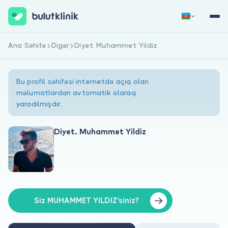
Ana Səhifə
Digər
Diyet. Muhammet Yildiz
Qeydiyyat
Daxil Ol
Bu profil səhifəsi internetdə açıq olan
məlumatlardan avtomatik olaraq
yaradılmışdır.
Diyet. Muhammet Yildiz
Haqqımızda
Xəstələr üçün
Həkimlər üçün
Siz MUHAMMET YILDIZ'siniz?