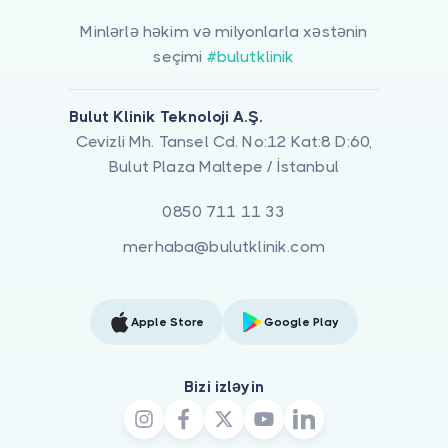
Minlərlə həkim və milyonlarla xəstənin
seçimi
#bulutklinik
Bulut Klinik Teknoloji A.Ş.
Cevizli Mh. Tansel Cd. No:12 Kat:8 D:60,
Bulut Plaza Maltepe / İstanbul
0850 711 11 33
merhaba@bulutklinik.com
Apple Store
Google Play
Bizi izləyin