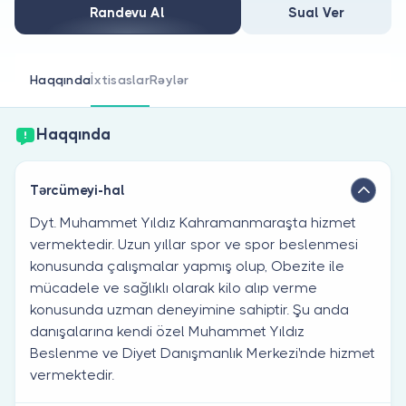
Həkim siniz?
Randevu Al
Sual Ver
Haqqında
İxtisaslar
Rəylər
Haqqında
Tərcümeyi-hal
Dyt. Muhammet Yıldız Kahramanmaraşta hizmet
vermektedir. Uzun yıllar spor ve spor beslenmesi
konusunda çalışmalar yapmış olup, Obezite ile
mücadele ve sağlıklı olarak kilo alıp verme
konusunda uzman deneyimine sahiptir. Şu anda
danışalarına kendi özel Muhammet Yıldız
Beslenme ve Diyet Danışmanlık Merkezi'nde hizmet
vermektedir.