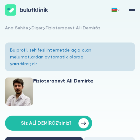
Ana Səhifə
Digər
Fizioterapevt Ali Demiröz
Qeydiyyat
Daxil Ol
Bu profil səhifəsi internetdə açıq olan
məlumatlardan avtomatik olaraq
yaradılmışdır.
Fizioterapevt Ali Demiröz
Haqqımızda
Xəstələr üçün
Həkimlər üçün
Siz ALİ DEMİRÖZ'siniz?