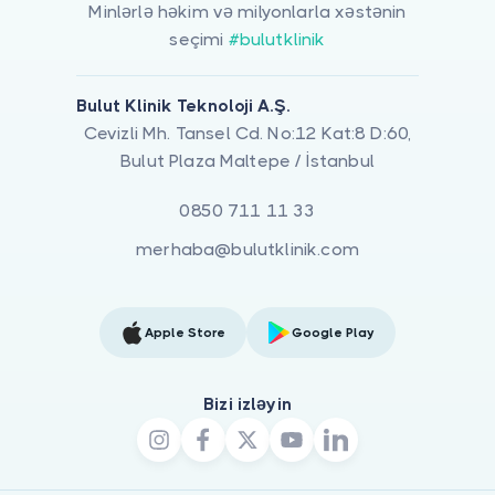
Minlərlə həkim və milyonlarla xəstənin
seçimi
#bulutklinik
Bulut Klinik Teknoloji A.Ş.
Cevizli Mh. Tansel Cd. No:12 Kat:8 D:60,
Bulut Plaza Maltepe / İstanbul
0850 711 11 33
merhaba@bulutklinik.com
Apple Store
Google Play
Bizi izləyin