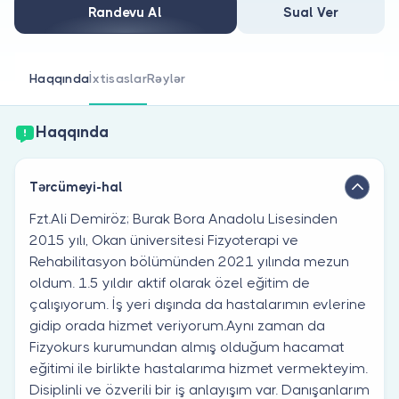
Həkim siniz?
Randevu Al
Sual Ver
Haqqında
İxtisaslar
Rəylər
Haqqında
Tərcümeyi-hal
Fzt.Ali Demiröz; Burak Bora Anadolu Lisesinden
2015 yılı, Okan üniversitesi Fizyoterapi ve
Rehabilitasyon bölümünden 2021 yılında mezun
oldum. 1.5 yıldır aktif olarak özel eğitim de
çalışıyorum. İş yeri dışında da hastalarımın evlerine
gidip orada hizmet veriyorum.Aynı zaman da
Fizyokurs kurumundan almış olduğum hacamat
eğitimi ile birlikte hastalarıma hizmet vermekteyim.
Disiplinli ve özverili bir iş anlayışım var. Danışanlarım