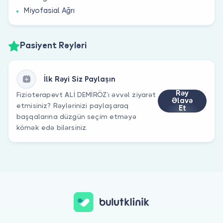
Miyofasial Ağrı
Pasiyent Rəyləri
İlk Rəyi Siz Paylaşın
Rəy
Fizioterapevt ALİ DEMİRÖZ’ı əvvəl ziyarət
Əlavə
etmisiniz? Rəylərinizi paylaşaraq
Et
başqalarına düzgün seçim etməyə
kömək edə bilərsiniz.