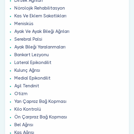
Dirsek Ağrıları
Nörolojik Rehabilitasyon
Kas Ve Eklem Sakatlıkları
Menisküs
Ayak Ve Ayak Bileği Ağrıları
Serebral Palsi
Ayak Bileği Yaralanmaları
Bankart Lezyonu
Lateral Epikondilit
Kulunç Ağrısı
Medial Epikondilit
Aşil Tendinit
Otizm
Yan Çapraz Bağ Kopması
Kilo Kontrolü
Ön Çarpraz Bağ Kopması
Bel Ağrısı
Kas Ağrısı