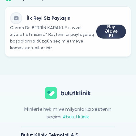
İlk Rəyi Siz Paylaşın
Rəy
Cərrah Dr. BERRİN KARAKUY’ı əvvəl
Əlavə
ziyarət etmisiniz? Rəylərinizi paylaşaraq
Et
başqalarına düzgün seçim etməyə
kömək edə bilərsiniz.
Minlərlə həkim və milyonlarla xəstənin
seçimi
#bulutklinik
Bulut Klinik Teknoloji A.Ş.