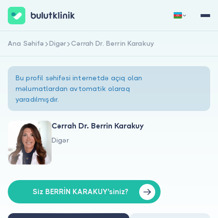
Ana Səhifə
Digər
Cərrah Dr. Berrin Karakuy
Qeydiyyat
Daxil Ol
Bu profil səhifəsi internetdə açıq olan
məlumatlardan avtomatik olaraq
yaradılmışdır.
Cərrah Dr. Berrin Karakuy
Digər
Haqqımızda
Xəstələr üçün
Həkimlər üçün
Siz BERRİN KARAKUY'siniz?