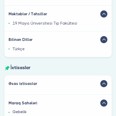
Məktəblər / Təhsillər
19 Mayıs Üniversitesi Tıp Fakültesi
Bilinən Dillər
Türkçe
İxtisaslar
Əsas ixtisaslar
Maraq Sahələri
Gebelik