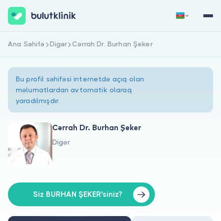
Ana Səhifə
Digər
Cərrah Dr. Burhan Şeker
Qeydiyyat
Daxil Ol
Bu profil səhifəsi internetdə açıq olan
məlumatlardan avtomatik olaraq
yaradılmışdır.
Cərrah Dr. Burhan Şeker
Digər
Haqqımızda
Xəstələr üçün
Həkimlər üçün
Siz BURHAN ŞEKER'siniz?