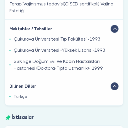
Terapi,Vajinismus tedavisi(CİSED sertifikalı) Vajina
Estetiği
Məktəblər / Təhsillər
Çukurova Üniversitesi Tıp Fakültesi -1993
Çukurova Üniversitesi -Yüksek Lisans -1993
SSK Ege Doğum Evi Ve Kadın Hastalıkları
Hastanesi (Doktora-Tıpta Uzmanlık)- 1999
Bilinən Dillər
Türkçe
İxtisaslar