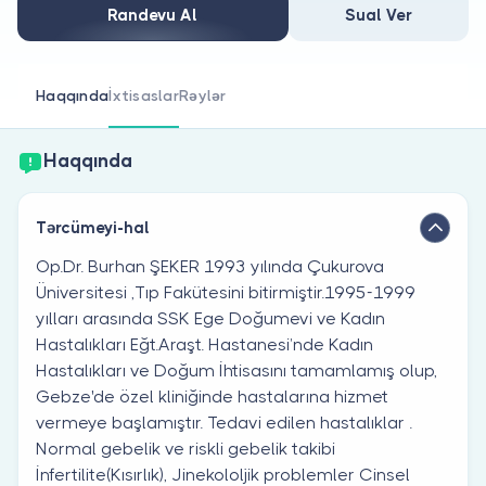
Həkim siniz?
Randevu Al
Sual Ver
Haqqında
İxtisaslar
Rəylər
Haqqında
Tərcümeyi-hal
Op.Dr. Burhan ŞEKER 1993 yılında Çukurova
Üniversitesi ,Tıp Fakütesini bitirmiştir.1995-1999
yılları arasında SSK Ege Doğumevi ve Kadın
Hastalıkları Eğt.Araşt. Hastanesi’nde Kadın
Hastalıkları ve Doğum İhtisasını tamamlamış olup,
Gebze'de özel kliniğinde hastalarına hizmet
vermeye başlamıştır. Tedavi edilen hastalıklar .
Normal gebelik ve riskli gebelik takibi
İnfertilite(Kısırlık), Jinekololjik problemler Cinsel