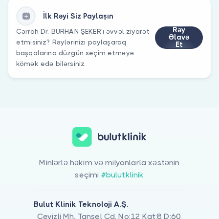
İlk Rəyi Siz Paylaşın
Rəy
Cərrah Dr. BURHAN ŞEKER’ı əvvəl ziyarət
Əlavə
etmisiniz? Rəylərinizi paylaşaraq
Et
başqalarına düzgün seçim etməyə
kömək edə bilərsiniz.
Minlərlə həkim və milyonlarla xəstənin
seçimi
#bulutklinik
Bulut Klinik Teknoloji A.Ş.
Cevizli Mh. Tansel Cd. No:12 Kat:8 D:60,