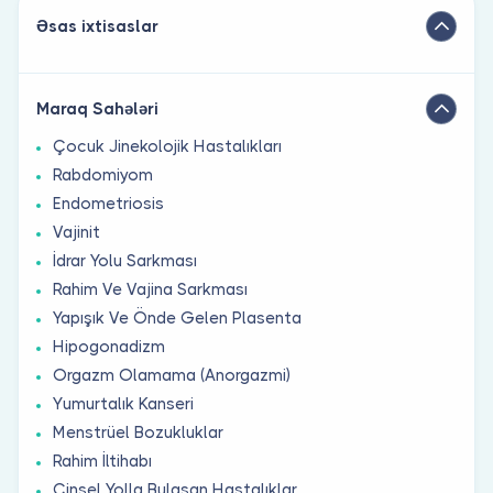
Əsas ixtisaslar
Maraq Sahələri
Çocuk Jinekolojik Hastalıkları
Rabdomiyom
Endometriosis
Vajinit
İdrar Yolu Sarkması
Rahim Ve Vajina Sarkması
Yapışık Ve Önde Gelen Plasenta
Hipogonadizm
Orgazm Olamama (Anorgazmi)
Yumurtalık Kanseri
Menstrüel Bozukluklar
Rahim İltihabı
Cinsel Yolla Bulaşan Hastalıklar