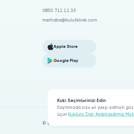
0850 711 11 33
merhaba@bulutklinik.com
Apple Store
Google Play
Kuki Seçimlərinizi Edin
Saytımızda sizə ən yaxşı xidməti gös
üçün
Kukilərə Dair Aydınlaşdırma Mət
© 2026 Bulut Klinik Teknoloji A.Ş. Bütün hü