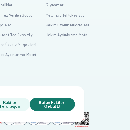
təliklər
Qiymətlər
-tez Verilən Suallar
Məlumat Təhlükəsizliyi
alələr
Həkim Üzvlük Müqaviləsi
umat Təhlükəsizliyi
Həkim Aydınlatma Mətni
tə Üzvlük Müqaviləsi
tə Aydınlatma Mətni
Kukiləri
Bütün Kukiləri
Fərdiləşdir
Qəbul Et