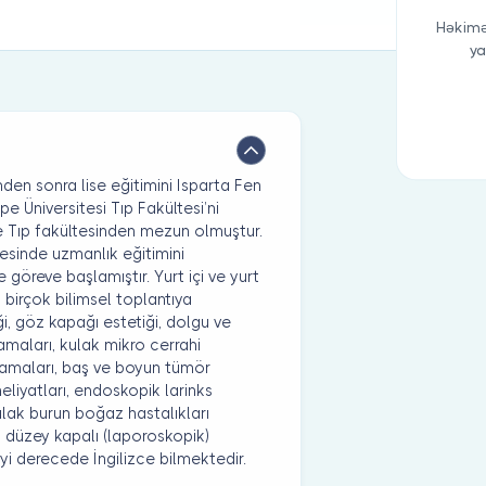
Həkimə
ya
den sonra lise eğitimini Isparta Fen
 Üniversitesi Tıp Fakültesi’ni
e Tıp fakültesinden mezun olmuştur.
esinde uzmanlık eğitimini
öreve başlamıştır. Yurt içi ve yurt
p birçok bilimsel toplantıya
iği, göz kapağı estetiği, dolgu ve
amaları, kulak mikro cerrahi
ulamaları, baş ve boyun tümör
eliyatları, endoskopik larinks
Kulak burun boğaz hastalıkları
i düzey kapalı (laporoskopik)
yi derecede İngilizce bilmektedir.