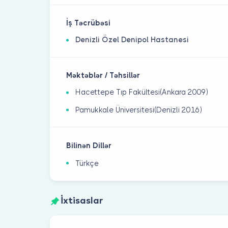
İş Təcrübəsi
Denizli Özel Denipol Hastanesi
Məktəblər / Təhsillər
Hacettepe Tıp Fakültesi(Ankara 2009)
Pamukkale Üniversitesi(Denizli 2016)
Bilinən Dillər
Türkçe
İxtisaslar