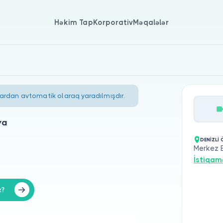
Həkim Tap
Korporativ
Məqalələr
lardan avtomatik olaraq yaradılmışdır.
ya
DENİZLİ
Merkez E
İstiqam
z?