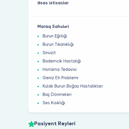
Əsas ixtisaslar
Maraq Sahələri
Burun Eğriliği
Burun Tıkanıklığı
Sinüzit
Bademcik Hastalığı
Horlama Tedavisi
Geniz Eti Problemi
Kulak Burun Boğaz Hastalıkları
Baş Dönmeleri
Ses Kısıklığı
Pasiyent Rəyləri