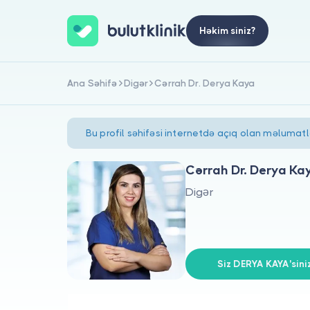
Həkim siniz?
Ana Səhifə
Digər
Cərrah Dr. Derya Kaya
Bu profil səhifəsi internetdə açıq olan məlumat
Cərrah Dr. Derya Ka
Digər
Siz DERYA KAYA'sini