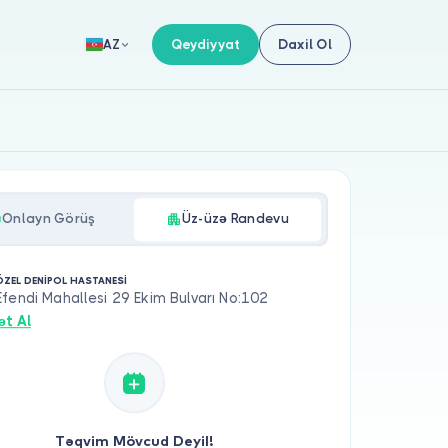
Qeydiyyat
Daxil Ol
AZ
Onlayn Görüş
Üz-üzə Randevu
 ÖZEL DENİPOL HASTANESİ
fendi Mahallesi 29 Ekim Bulvarı No:102
ət Al
Təqvim Mövcud Deyil!