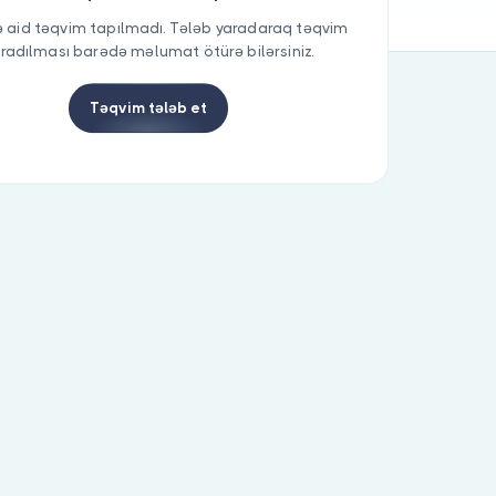
 aid təqvim tapılmadı. Tələb yaradaraq təqvim
radılması barədə məlumat ötürə bilərsiniz.
Təqvim tələb et