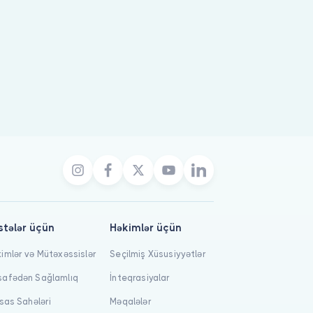
stələr üçün
Həkimlər üçün
imlər və Mütəxəssislər
Seçilmiş Xüsusiyyətlər
afədən Sağlamlıq
İnteqrasiyalar
isas Sahələri
Məqalələr