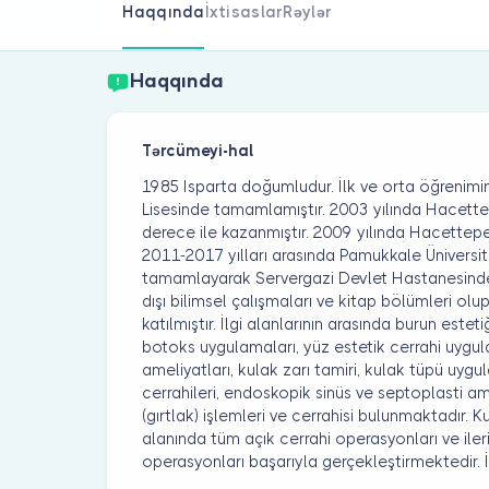
Haqqında
İxtisaslar
Rəylər
Haqqında
Tərcümeyi-hal
1985 Isparta doğumludur. İlk ve orta öğrenimin
Lisesinde tamamlamıştır. 2003 yılında Hacettepe
derece ile kazanmıştır. 2009 yılında Hacettep
2011-2017 yılları arasında Pamukkale Üniversit
tamamlayarak Servergazi Devlet Hastanesinde g
dışı bilimsel çalışmaları ve kitap bölümleri olu
katılmıştır. İlgi alanlarının arasında burun estet
botoks uygulamaları, yüz estetik cerrahi uygul
ameliyatları, kulak zarı tamiri, kulak tüpü uyg
cerrahileri, endoskopik sinüs ve septoplasti am
(gırtlak) işlemleri ve cerrahisi bulunmaktadır. 
alanında tüm açık cerrahi operasyonları ve iler
operasyonları başarıyla gerçekleştirmektedir. İ