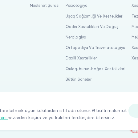
Məsləhət Şurası
Psixologiya
Xəs
Uşaq Sağlamliği Və Xəstəlikləri
Tez
Qadin Xəstəlikləri Və Doğuş
Məq
Nərologiya
Məl
Ortopediya Və Travmatologiya
Xəs
Daxili Xəstəliklər
Xəs
Qulaq-burun-boğaz Xəstəlikləri
Bütün Sahələr
tərə bilmək üçün kukilərdən istifadə olunur. Ətraflı məlumat
nini
nəzərdən keçirə və ya kukiləri fərdiləşdirə bilərsiniz.
quqlar qorunur