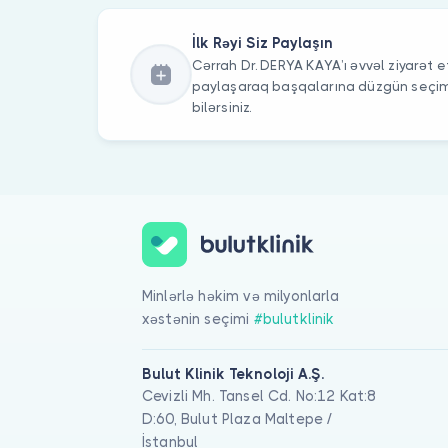
İlk Rəyi Siz Paylaşın
Cərrah Dr. DERYA KAYA’ı əvvəl ziyarət et
paylaşaraq başqalarına düzgün seç
bilərsiniz.
Minlərlə həkim və milyonlarla
xəstənin seçimi
#bulutklinik
Bulut Klinik Teknoloji A.Ş.
Cevizli Mh. Tansel Cd. No:12 Kat:8
D:60, Bulut Plaza Maltepe /
İstanbul