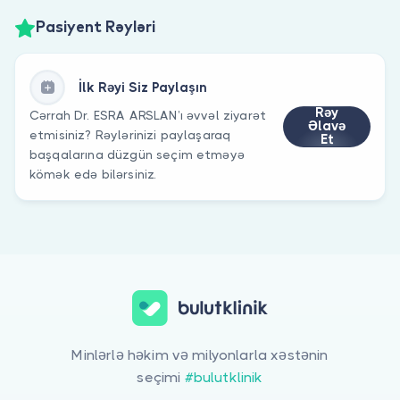
Pasiyent Rəyləri
İlk Rəyi Siz Paylaşın
Rəy
Cərrah Dr. ESRA ARSLAN’ı əvvəl ziyarət
Əlavə
etmisiniz? Rəylərinizi paylaşaraq
Et
başqalarına düzgün seçim etməyə
kömək edə bilərsiniz.
Minlərlə həkim və milyonlarla xəstənin
seçimi
#bulutklinik