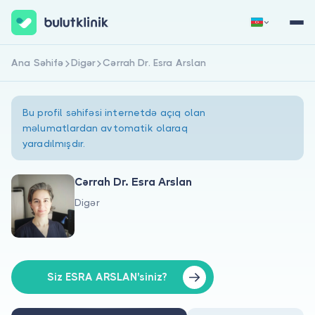
Ana Səhifə
Digər
Cərrah Dr. Esra Arslan
Qeydiyyat
Daxil Ol
Bu profil səhifəsi internetdə açıq olan
məlumatlardan avtomatik olaraq
yaradılmışdır.
Cərrah Dr. Esra Arslan
Digər
Haqqımızda
Xəstələr üçün
Həkimlər üçün
Siz ESRA ARSLAN'siniz?