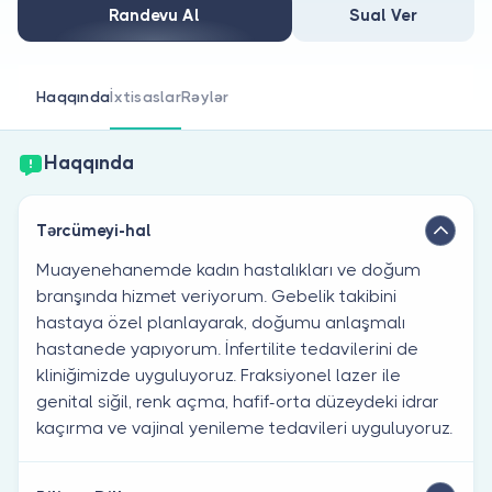
Həkim siniz?
Randevu Al
Sual Ver
Haqqında
İxtisaslar
Rəylər
Haqqında
Tərcümeyi-hal
Muayenehanemde kadın hastalıkları ve doğum
branşında hizmet veriyorum. Gebelik takibini
hastaya özel planlayarak, doğumu anlaşmalı
hastanede yapıyorum. İnfertilite tedavilerini de
kliniğimizde uyguluyoruz. Fraksiyonel lazer ile
genital siğil, renk açma, hafif-orta düzeydeki idrar
kaçırma ve vajinal yenileme tedavileri uyguluyoruz.