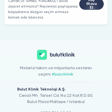
Rəy
Cərrah Dr. İSMAİL YURDAKUL’ı əvvəl
Əlavə
ziyarət etmisiniz? Rəylərinizi paylaşaraq
Et
başqalarına düzgün seçim etməyə
kömək edə bilərsiniz.
Minlərlə həkim və milyonlarla xəstənin
seçimi
#bulutklinik
Bulut Klinik Teknoloji A.Ş.
Cevizli Mh. Tansel Cd. No:12 Kat:8 D:60,
Bulut Plaza Maltepe / İstanbul