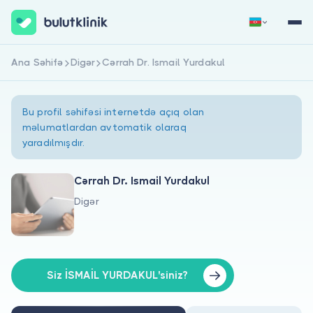
Ana Səhifə
Digər
Cərrah Dr. Ismail Yurdakul
Qeydiyyat
Daxil Ol
Bu profil səhifəsi internetdə açıq olan
məlumatlardan avtomatik olaraq
yaradılmışdır.
Cərrah Dr. Ismail Yurdakul
Digər
Haqqımızda
Xəstələr üçün
Həkimlər üçün
Siz İSMAİL YURDAKUL'siniz?