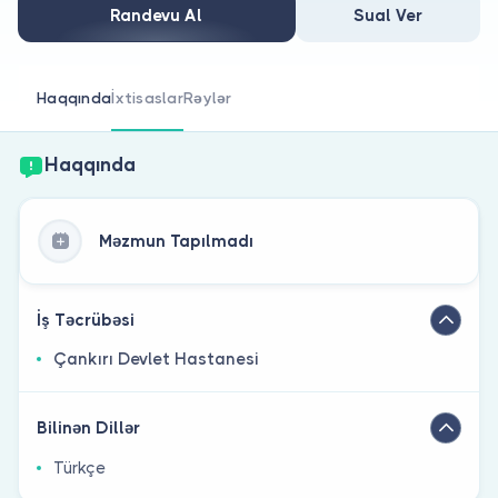
Həkim siniz?
Randevu Al
Sual Ver
Haqqında
İxtisaslar
Rəylər
Haqqında
Məzmun Tapılmadı
İş Təcrübəsi
Çankırı Devlet Hastanesi
Bilinən Dillər
Türkçe