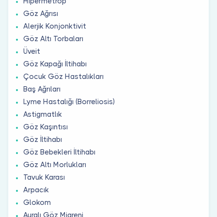
Hipermetrop
Göz Ağrısı
Alerjik Konjonktivit
Göz Altı Torbaları
Üveit
Göz Kapağı İltihabı
Çocuk Göz Hastalıkları
Baş Ağrıları
Lyme Hastalığı (Borreliosis)
Astigmatlık
Göz Kaşıntısı
Göz İltihabı
Göz Bebekleri İltihabı
Göz Altı Morlukları
Tavuk Karası
Arpacık
Glokom
Auralı Göz Migreni