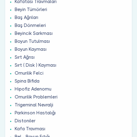
Kafatası Travmaları
Beyin Tümörleri
Baş Ağrıları
Baş Dönmeleri
Beyincik Sarkması
Boyun Tutulması
Boyun Kayması
Sırt Ağrısı
Sırt ( Disk ) Kayması
Omurilik Felci
Spina Bifida
Hipofiz Adenomu
Omurilik Problemleri
Trigeminal Nevralji
Parkinson Hastalığı
Distoniler
Kafa Travması
Bel - Boyun Fıtığı