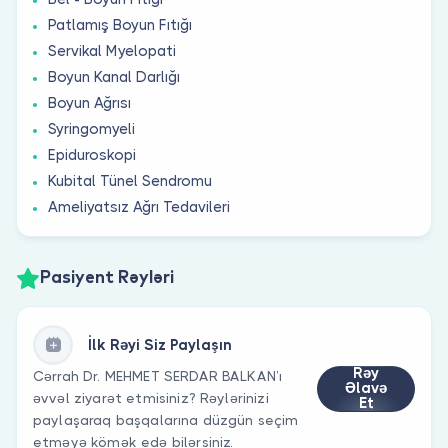
Patlamış Boyun Fıtığı
Servikal Myelopati
Boyun Kanal Darlığı
Boyun Ağrısı
Syringomyeli
Epiduroskopi
Kubital Tünel Sendromu
Ameliyatsız Ağrı Tedavileri
Pasiyent Rəyləri
İlk Rəyi Siz Paylaşın
Rəy
Cərrah Dr. MEHMET SERDAR BALKAN’ı
Əlavə
əvvəl ziyarət etmisiniz? Rəylərinizi
Et
paylaşaraq başqalarına düzgün seçim
etməyə kömək edə bilərsiniz.