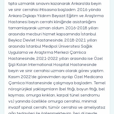
tıpta uzmanlık sınavını kazanarak Ankara'da beyin
ve sinir cerrahisi ihtisasına başladım. 2016 yılında
Ankara Dışkapı Yıldırım Beyazıt Eğitim ve Araştırma
Hastanesi beyin cerrahi kliniğinde asistanlığımı
tamamlayarak uzman oldum. 2016-2018 yılları
arasında mecburi hizmet kapsamında İstanbul
Beykoz Devlet Hastanesinde, 2018-2021 yılları
arasında İstanbul Medipol Üniversitesi Sağlık
Uygulama ve Araştırma Merkezi Çamlıca
Hastanesinde, 2021-2022 yılları arasında ise Özel
Şişli Kolan International Hospital Hastanesinde
beyin ve sinir cerrahisi uzmanı olarak görev yaptım.
Kasım 2022'de görevimden ayrılıp Özel Medicana
Çamlıca Hastanesinde çalışmaya başladım. Temel
nöroşirürjikal yaklaşımların (bel fıtığı, boyun fıtığı, bel
kayması, omurga kırıkları, karpal tünel sendromu
vs.) yanında özellikle omurga cerrahisi, minimal
invazif spinal cerrahi, tümör cerrahisi ve ameliyatsız
ağrı tedavileri ile ilgilenmekteyim. İleri düzeyde