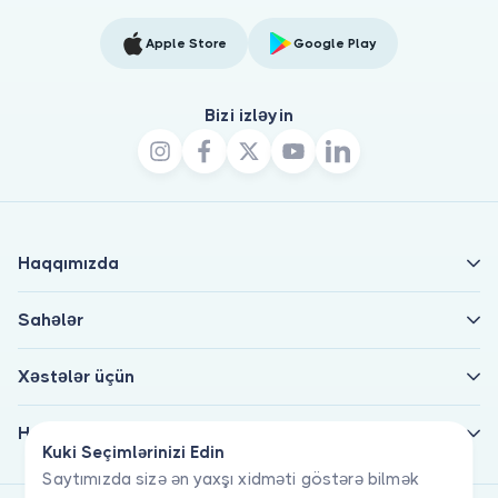
Apple Store
Google Play
Bizi izləyin
Haqqımızda
Sahələr
Xəstələr üçün
Həkimlər üçün
Kuki Seçimlərinizi Edin
Saytımızda sizə ən yaxşı xidməti göstərə bilmək