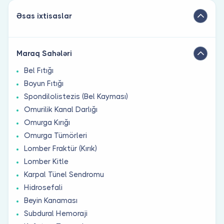
Əsas ixtisaslar
Maraq Sahələri
Bel Fıtığı
Boyun Fıtığı
Spondilolistezis (Bel Kayması)
Omurilik Kanal Darlığı
Omurga Kırığı
Omurga Tümörleri
Lomber Fraktür (Kırık)
Lomber Kitle
Karpal Tünel Sendromu
Hidrosefali
Beyin Kanaması
Subdural Hemoraji