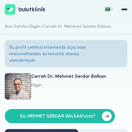
Ana Səhifə
Digər
Cərrah Dr. Mehmet Serdar Balkan
Qeydiyyat
Daxil Ol
Bu profil səhifəsi internetdə açıq olan
məlumatlardan avtomatik olaraq
yaradılmışdır.
Cərrah Dr. Mehmet Serdar Balkan
Digər
Haqqımızda
Xəstələr üçün
Həkimlər üçün
Siz MEHMET SERDAR BALKAN'siniz?