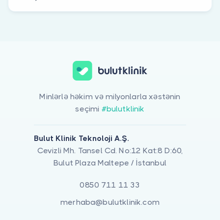
Minlərlə həkim və milyonlarla xəstənin
seçimi
#bulutklinik
Bulut Klinik Teknoloji A.Ş.
Cevizli Mh. Tansel Cd. No:12 Kat:8 D:60,
Bulut Plaza Maltepe / İstanbul
0850 711 11 33
merhaba@bulutklinik.com