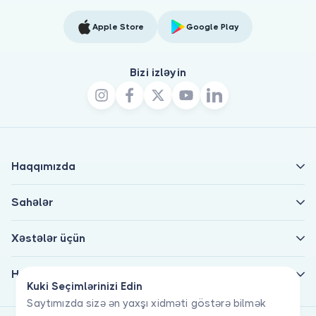
Apple Store
Google Play
Bizi izləyin
Haqqımızda
Sahələr
Xəstələr üçün
Həkimlər üçün
Kuki Seçimlərinizi Edin
Saytımızda sizə ən yaxşı xidməti göstərə bilmək