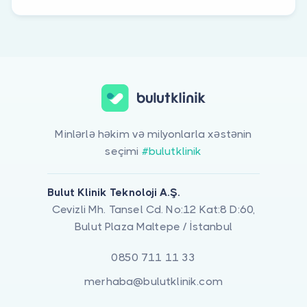
Minlərlə həkim və milyonlarla xəstənin
seçimi
#bulutklinik
Bulut Klinik Teknoloji A.Ş.
Cevizli Mh. Tansel Cd. No:12 Kat:8 D:60,
Bulut Plaza Maltepe / İstanbul
0850 711 11 33
merhaba@bulutklinik.com