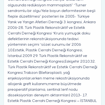
olgusunda redüksiyon mammoplasti” “Turner
sendromlu bir olgu:Yele boyun deformitesinin beşli
fleple düzeltilmesi” posterleri ile. 2005- Türkiye
Yanık ve Yangın Afetleri Derneği 3. kongresi, Ankara
2006-28. Türk Plastik Rekonstrüktif ve Estetik
Cerrahi Derneği Kongresi “Kruris yumuşak doku
defektlerinin rekonstrüksiyonunda tedavi
yönteminin seçimi “sözel sunumu ile’ 2006
10.Estetik, Plastik Cerrahi Derneği Kongresi,
İstanbul 2009 29. Türk Plastik Rekonstrüktif ve
Estetik Cerrahi Derneği Kongresi,Eskişehir 2010.32.
Türk Plastik Rekonstrüktif ve Estetik Cerrahi Derneği
Kongresi,Trabzon (Blefaroplasti, yağ
enjeksiyonları,erken meme rekostrüksiyonunda
allojenik greft kullanımı,meme büyütmede
preoperatif planlama, sentinal lenf nodu
disseksiyonları deneyim aktarımları) 2013- 17.
Estetik Plastik Cerrahi Derneği Kongresi – İSTANBUL