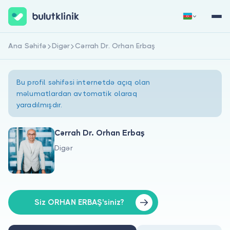
Ana Səhifə
Digər
Cərrah Dr. Orhan Erbaş
Qeydiyyat
Daxil Ol
Bu profil səhifəsi internetdə açıq olan
məlumatlardan avtomatik olaraq
yaradılmışdır.
Cərrah Dr. Orhan Erbaş
Digər
Haqqımızda
Xəstələr üçün
Həkimlər üçün
Siz ORHAN ERBAŞ'siniz?