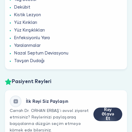
Dekübit
Kistik Lezyon
Yüz Kırıkları
Yüz Kırışıklıkları
Enfeksiyonlu Yara
Yaralanmalar
Nazal Septum Deviasyonu
Tavşan Dudağı
Pasiyent Rəyləri
İlk Rəyi Siz Paylaşın
Rəy
Cərrah Dr. ORHAN ERBAŞ’ı əvvəl ziyarət
Əlavə
etmisiniz? Rəylərinizi paylaşaraq
Et
başqalarına düzgün seçim etməyə
kömək edə bilərsiniz.