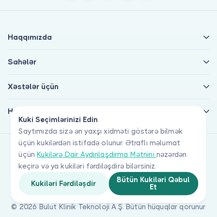
Haqqımızda
Sahələr
Xəstələr üçün
Həkimlər üçün
Kuki Seçimlərinizi Edin
Saytımızda sizə ən yaxşı xidməti göstərə bilmək
üçün kukilərdən istifadə olunur. Ətraflı məlumat
üçün
Kukilərə Dair Aydınlaşdırma Mətnini
nəzərdən
keçirə və ya kukiləri fərdiləşdirə bilərsiniz.
Bütün Kukiləri Qəbul
Kukiləri Fərdiləşdir
Et
© 2026 Bulut Klinik Teknoloji A.Ş. Bütün hüquqlar qorunur