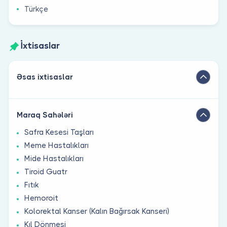
Türkçe
İxtisaslar
Əsas ixtisaslar
Maraq Sahələri
Safra Kesesi Taşları
Meme Hastalıkları
Mide Hastalıkları
Tiroid Guatr
Fıtık
Hemoroit
Kolorektal Kanser (Kalın Bağırsak Kanseri)
Kıl Dönmesi