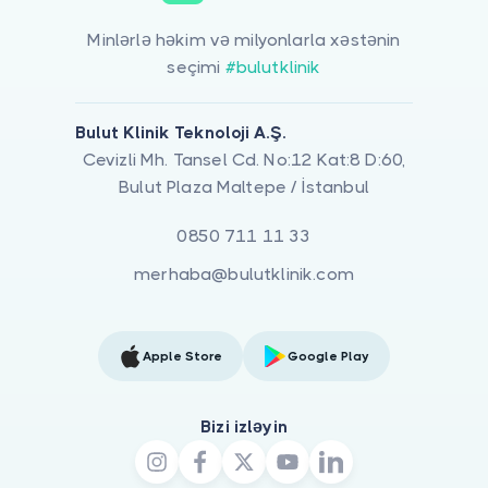
Minlərlə həkim və milyonlarla xəstənin
seçimi
#bulutklinik
Bulut Klinik Teknoloji A.Ş.
Cevizli Mh. Tansel Cd. No:12 Kat:8 D:60,
Bulut Plaza Maltepe / İstanbul
0850 711 11 33
merhaba@bulutklinik.com
Apple Store
Google Play
Bizi izləyin