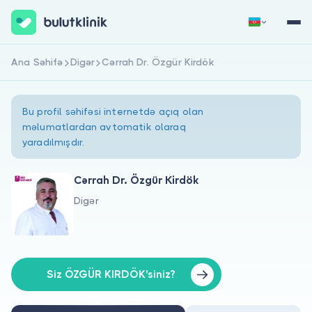
Ana Səhifə
Digər
Cərrah Dr. Özgür Kirdök
Qeydiyyat
Daxil Ol
Bu profil səhifəsi internetdə açıq olan
məlumatlardan avtomatik olaraq
yaradılmışdır.
Cərrah Dr. Özgür Kirdök
Digər
Haqqımızda
Xəstələr üçün
Həkimlər üçün
Siz ÖZGÜR KIRDÖK'siniz?