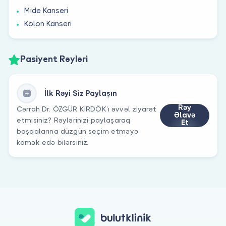
Mide Kanseri
Kolon Kanseri
Pasiyent Rəyləri
İlk Rəyi Siz Paylaşın
Rəy
Cərrah Dr. ÖZGÜR KIRDÖK’ı əvvəl ziyarət
Əlavə
etmisiniz? Rəylərinizi paylaşaraq
Et
başqalarına düzgün seçim etməyə
kömək edə bilərsiniz.