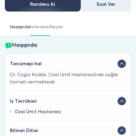
Həkim siniz?
Randevu Al
Sual Ver
Haqqında
İxtisaslar
Rəylər
Haqqında
Tərcümeyi-hal
Dr. Özgür Kırdök, Özel Ümit Hastanesi'nde sağlık
hizmeti vermektedir.
İş Təcrübəsi
Özel Ümit Hastanesi
Bilinən Dillər