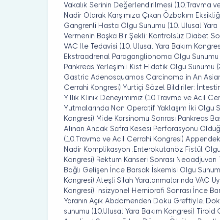
Vakalık Serinin Değerlendirilmesi (10.Travma v
Nadir Olarak Karşımıza Çıkan Özbakım Eksikliği
Gangrenli Hasta Olgu Sunumu (10. Ulusal Yara 
Vermenin Başka Bir Şekli: Kontrolsüz Diabet So
VAC İle Tedavisi (10. Ulusal Yara Bakım Kongresi
Ekstraadrenal Paraganglionoma Olgu Sunumu (2
Pankreas Yerleşimli Kist Hidatik Olgu Sunumu (
Gastric Adenosquamos Carcinoma in An Asian
Cerrahi Kongresi) Yurtiçi Sözel Bildiriler: İnte
Yıllık Klinik Deneyimimiz (10.Travma ve Acil Ce
Yutmalarında Non Operatif Yaklaşım İki Olgu 
Kongresi) Mide Karsinomu Sonrası Pankreas B
Alınan Ancak Safra Kesesi Perforasyonu Oldu
(10.Travma ve Acil Cerrahi Kongresi) Appendek
Nadir Komplikasyon :Enterokutanöz Fistül Olg
Kongresi) Rektum Kanseri Sonrası Neoadjuvan 
Bağlı Gelişen İnce Barsak İskemisi Olgu Sunum
Kongresi) Ateşli Silah Yaralanmalarında VAC Uy
Kongresi) İnsizyonel Herniorafi Sonrası İnce B
Yaranın Açık Abdomenden Doku Greftiyle, Do
sunumu (10.Ulusal Yara Bakım Kongresi) Tiroid