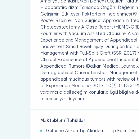
Ameliyat Sonrası Erken Dönem Ölçülen Paratho
Hipoparatiroidizm Tanısında Öngörü Değerinin
Gelişimini Etkileyen Faktörlerin incelenmesi (9.
Poster Bildiriler: Non-Surgical Approach in Tre
Cholecystectomy A Case Report (MEMC-GRE
Fournier with Vacuum Assisted Clousure: A Ca
Experience and Management of Appendiceal I
Inadvertent Small Bovel Injury During an Incis
Management with Full-Split Greft (SSRI 2017) Y
Clinical Experience at Appendiceal Inciden
Appendiceal Tumors (Balkan Medical Journal-2
Demographical Characteristics, Management 
appendiceal mucinous tumors with review of the
of Experience Medicine: 2017: 10(2):3115-3122 
yardımcı olabileceğim konularla ilgili bilgi v
memnuniyet duyarım...
Məktəblər / Təhsillər
Gülhane Askeri Tıp Akademisi,Tıp Fakültesi