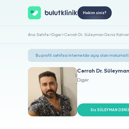
Həkim siniz?
Ana Səhifə
Digər
Cərrah Dr. Süleyman Deniz Kahr
Bu profil səhifəsi internetdə açıq olan məlumat
Cərrah Dr. Süleyma
Digər
Siz SÜLEYMAN DENİ