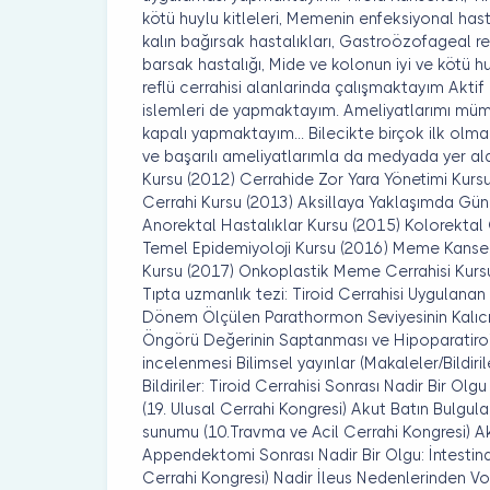
kötü huylu kitleleri, Memenin enfeksiyonal hast
kalın bağırsak hastalıkları, Gastroözofageal re
barsak hastalığı, Mide ve kolonun iyi ve kötü h
reflü cerrahisi alanlarinda çalışmaktayım Akti
islemleri de yapmaktayım. Ameliyatlarımı mü
kapalı yapmaktayım... Bilecikte birçok ilk olma
ve başarılı ameliyatlarımla da medyada yer ald
Kursu (2012) Cerrahide Zor Yara Yönetimi Kurs
Cerrahi Kursu (2013) Aksillaya Yaklaşımda Gü
Anorektal Hastalıklar Kursu (2015) Kolorektal
Temel Epidemiyoloji Kursu (2016) Meme Kanser
Kursu (2017) Onkoplastik Meme Cerrahisi Kursu (
Tıpta uzmanlık tezi: Tiroid Cerrahisi Uygulana
Dönem Ölçülen Parathormon Seviyesinin Kalıcı
Öngörü Değerinin Saptanması ve Hipoparatiroidi
incelenmesi Bilimsel yayınlar (Makaleler/Bildiril
Bildiriler: Tiroid Cerrahisi Sonrası Nadir Bir O
(19. Ulusal Cerrahi Kongresi) Akut Batın Bulgul
sunumu (10.Travma ve Acil Cerrahi Kongresi) A
Appendektomi Sonrası Nadir Bir Olgu: İntestin
Cerrahi Kongresi) Nadir İleus Nedenlerinden Vol