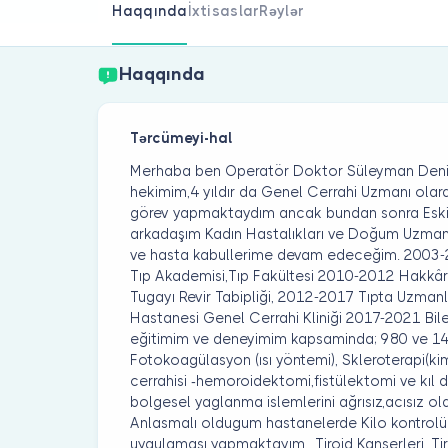
Haqqında
İxtisaslar
Rəylər
Haqqında
Tərcümeyi-hal
Merhaba ben Operatör Doktor Süleyman Deni
hekimim,4 yıldır da Genel Cerrahi Uzmanı olar
görev yapmaktaydım ancak bundan sonra Es
arkadaşım Kadın Hastalıkları ve Doğum Uzman
ve hasta kabullerime devam edeceğim. 2003-2
Tıp Akademisi,Tıp Fakültesi 2010-2012 Hakk
Tugayı Revir Tabipliği, 2012-2017 Tıpta Uzman
Hastanesi Genel Cerrahi Kliniği 2017-2021 Bil
eğitimim ve deneyimim kapsaminda; 980 ve 14
Fotokoagülasyon (ısı yöntemi), Skleroterapi(k
cerrahisi -hemoroidektomi,fistülektomi ve kıl
bolgesel yaglanma islemlerini ağrısız,acısız ol
Anlasmalı oldugum hastanelerde Kilo kontrol
uygulaması yapmaktayım.. Tiroid Kanserleri, Tir