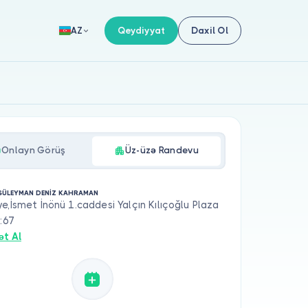
Qeydiyyat
Daxil Ol
AZ
Onlayn Görüş
Üz-üzə Randevu
 SÜLEYMAN DENİZ KAHRAMAN
e,İsmet İnönü 1.caddesi Yalçın Kılıçoğlu Plaza
o:67
ət Al