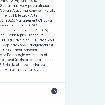
rmon Seviyesinin Kalıcı
 Saptanması ve Hipoparatiroidi
 Cerrahi Araştırma Kongresi) Yurtdışı
atment of Bile Leak After
AT 2015) Management Of Vulvar
se Report (SSRI 2016) Our
ncidental Tumors (SSRI 2016)
ional Hernioraphy Procedure:
urt Dışı Makaleler: Our Three Year
tal Neoplasms And Management Of
016) Clinical Behavior,
And Pathologic awareness of
 literatüre (International Journal
Sizin de aklınıza takılan ve
e deneyimlerimi paylaşmaktan