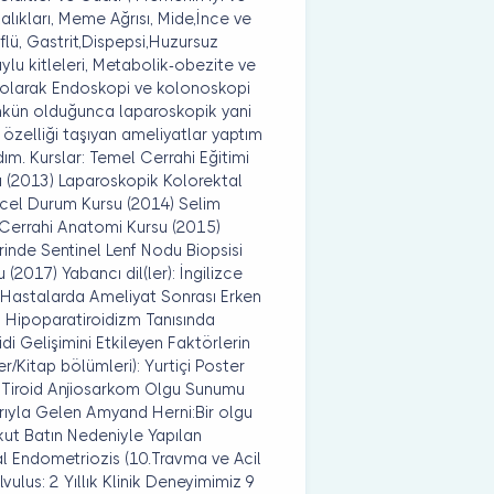
alıkları, Meme Ağrısı, Mide,İnce ve
flü, Gastrit,Dispepsi,Huzursuz
uylu kitleleri, Metabolik-obezite ve
f olarak Endoskopi ve kolonoskopi
mkün olduğunca laparoskopik yani
 özelliği taşıyan ameliyatlar yaptım
ım. Kurslar: Temel Cerrahi Eğitimi
u (2013) Laparoskopik Kolorektal
ncel Durum Kursu (2014) Selim
 Cerrahi Anatomi Kursu (2015)
inde Sentinel Lenf Nodu Biopsisi
2017) Yabancı dil(ler): İngilizce
n Hastalarda Ameliyat Sonrası Erken
 Hipoparatiroidizm Tanısında
 Gelişimini Etkileyen Faktörlerin
er/Kitap bölümleri): Yurtiçi Poster
lgu Tiroid Anjiosarkom Olgu Sunumu
arıyla Gelen Amyand Herni:Bir olgu
kut Batın Nedeniyle Yapılan
al Endometriozis (10.Travma ve Acil
vulus: 2 Yıllık Klinik Deneyimimiz 9