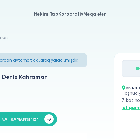
Həkim Tap
Korporativ
Məqalələr
aman
lardan avtomatik olaraq yaradılmışdır.
n Deniz Kahraman
OP. DR.
Hoşnudiy
7. kat n
İstiqam
Z KAHRAMAN'siniz?