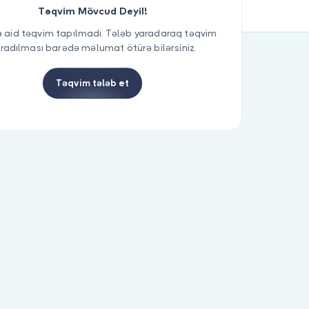
Təqvim Mövcud Deyil!
 aid təqvim tapılmadı. Tələb yaradaraq təqvim
radılması barədə məlumat ötürə bilərsiniz.
Təqvim tələb et