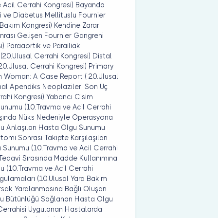
e Acil Cerrahi Kongresi) Bayanda
 ve Diabetus Mellituslu Fournier
Bakım Kongresi) Kendine Zarar
nrası Gelişen Fournier Gangreni
) Paraaortik ve Parailiak
0.Ulusal Cerrahi Kongresi) Distal
20.Ulusal Cerrahi Kongresi) Primary
 Woman: A Case Report ( 20.Ulusal
stinal Apendiks Neoplazileri Son Üç
rrahi Kongresi) Yabancı Cisim
Sunumu (10.Travma ve Acil Cerrahi
aşında Nüks Nedeniyle Operasyona
ğu Anlaşılan Hasta Olgu Sunumu
tomi Sonrası Takipte Karşılaşılan
u Sunumu (10.Travma ve Acil Cerrahi
Tedavi Sırasında Madde Kullanımına
u (10.Travma ve Acil Cerrahi
gulamaları (10.Ulusal Yara Bakım
arsak Yaralanmasına Bağlı Oluşan
ku Bütünlüğü Sağlanan Hasta Olgu
 Cerrahisi Uygulanan Hastalarda