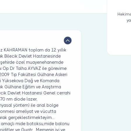
Həkimə
ya
z KAHRAMAN toplam da 12 yıllık
ak Bilecik Devlet Hastanesinde
kişehirde özel muayenehanemde
ı Op Dr Talha AYVAZ ile görevime
009 Tıp Fakültesi Gülhane Askeri
âri Yüksekova Dağ ve Komanda
lık Gülhane Eğitim ve Araştırma
ecik Devlet Hastanesi Genel cerrahi
70 nm diode lazer,
imyasal yöntem) ile anal bolge
 donmesi ameliyat ve vücutta
arak gerçeklestirmekteyim...
ü amaçlı mide botoksu,mide balonu
oiditler ve Guatr , Memenin iyi ve