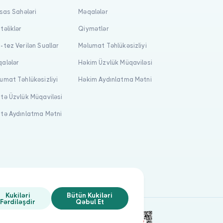
isas Sahələri
Məqalələr
təliklər
Qiymətlər
-tez Verilən Suallar
Məlumat Təhlükəsizliyi
alələr
Həkim Üzvlük Müqaviləsi
umat Təhlükəsizliyi
Həkim Aydınlatma Mətni
tə Üzvlük Müqaviləsi
tə Aydınlatma Mətni
Kukiləri
Bütün Kukiləri
Fərdiləşdir
Qəbul Et