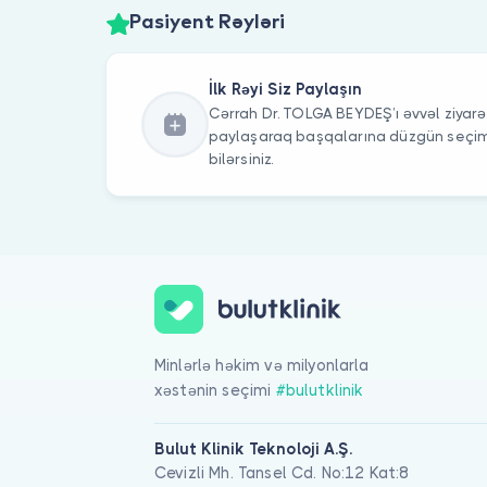
Pasiyent Rəyləri
İlk Rəyi Siz Paylaşın
Cərrah Dr. TOLGA BEYDEŞ’ı əvvəl ziyarət
paylaşaraq başqalarına düzgün seç
bilərsiniz.
Minlərlə həkim və milyonlarla
xəstənin seçimi
#bulutklinik
Bulut Klinik Teknoloji A.Ş.
Cevizli Mh. Tansel Cd. No:12 Kat:8