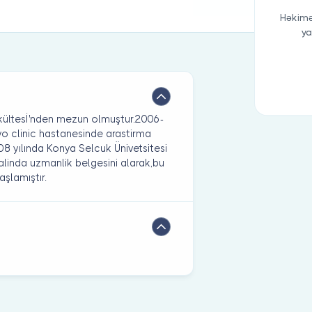
Həkimə
ya
akültesİ'nden mezun olmuştur.2006-
o clinic hastanesinde arastirma
08 yılında Konya Selcuk Ünivetsitesi
dalinda uzmanlik belgesini alarak,bu
şlamıştır.