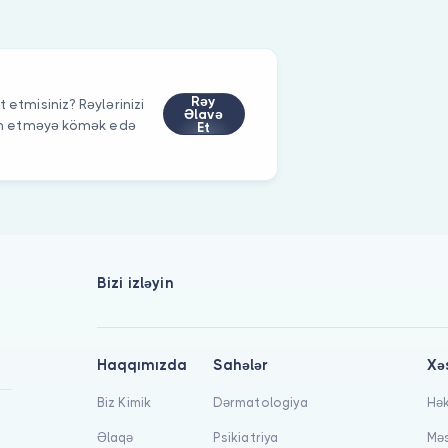
Rəy
 etmisiniz? Rəylərinizi
Əlavə
im etməyə kömək edə
Et
Bizi izləyin
Haqqımızda
Sahələr
Xə
Biz Kimik
Dərmatologiya
Hək
Əlaqə
Psikiatriya
Məs