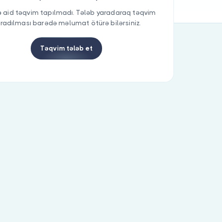
 aid təqvim tapılmadı. Tələb yaradaraq təqvim
radılması barədə məlumat ötürə bilərsiniz.
Təqvim tələb et