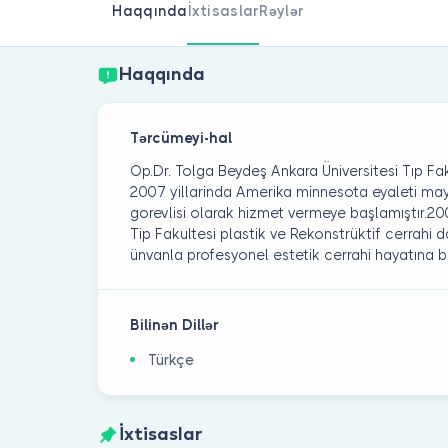
Haqqında
İxtisaslar
Rəylər
Haqqında
Tərcümeyi-hal
Op.Dr. Tolga Beydeş Ankara Üniversitesi Tıp F
2007 yillarinda Amerika minnesota eyaleti may
gorevlisi olarak hizmet vermeye başlamıştır.20
Tip Fakultesi plastik ve Rekonstrüktif cerrahi 
ünvanla profesyonel estetik cerrahi hayatına ba
Bilinən Dillər
Türkçe
İxtisaslar