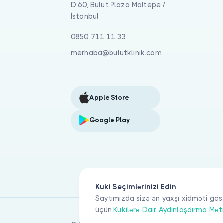
D:60, Bulut Plaza Maltepe /
İstanbul
0850 711 11 33
merhaba@bulutklinik.com
Apple Store
Google Play
Kuki Seçimlərinizi Edin
Saytımızda sizə ən yaxşı xidməti gös
üçün
Kukilərə Dair Aydınlaşdırma Mət