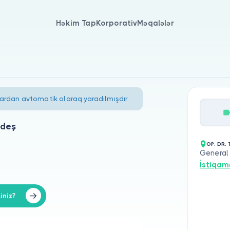
Həkim Tap
Korporativ
Məqalələr
lardan avtomatik olaraq yaradılmışdır.
ydeş
OP. DR.
General 
İstiqam
iniz?