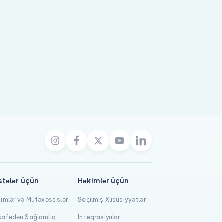
stələr üçün
Həkimlər üçün
imlər və Mütəxəssislər
Seçilmiş Xüsusiyyətlər
afədən Sağlamlıq
İnteqrasiyalar