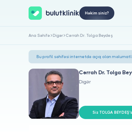
Həkim siniz?
Ana Səhifə
Digər
Cərrah Dr. Tolga Beydeş
Bu profil səhifəsi internetdə açıq olan məlumat
Cərrah Dr. Tolga Be
Digər
Siz TOLGA BEYDEŞ's