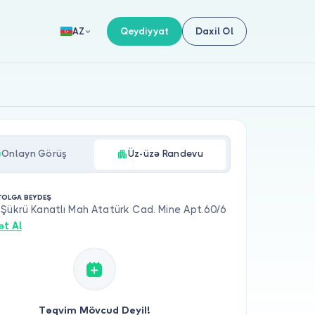
Qeydiyyat
Daxil Ol
AZ
Onlayn Görüş
Üz-üzə Randevu
 TOLGA BEYDEŞ
Şükrü Kanatlı Mah Atatürk Cad. Mine Apt.60/6
ət Al
Təqvim Mövcud Deyil!