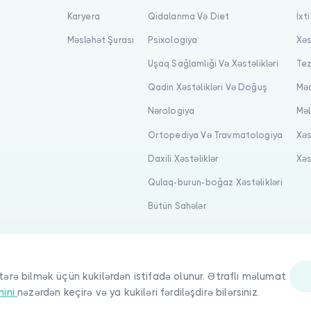
Karyera
Qidalanma Və Diet
İxt
Məsləhət Şurası
Psixologiya
Xəs
Uşaq Sağlamliği Və Xəstəlikləri
Tez
Qadin Xəstəlikləri Və Doğuş
Məq
Nərologiya
Məl
Ortopediya Və Travmatologiya
Xəs
Daxili Xəstəliklər
Xəs
Qulaq-burun-boğaz Xəstəlikləri
Bütün Sahələr
tərə bilmək üçün kukilərdən istifadə olunur. Ətraflı məlumat
nini
nəzərdən keçirə və ya kukiləri fərdiləşdirə bilərsiniz.