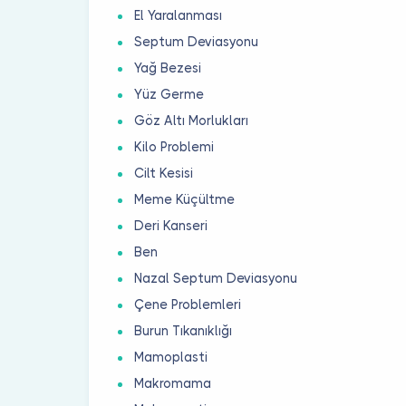
El Yaralanması
Septum Deviasyonu
Yağ Bezesi
Yüz Germe
Göz Altı Morlukları
Kilo Problemi
Cilt Kesisi
Meme Küçültme
Deri Kanseri
Ben
Nazal Septum Deviasyonu
Çene Problemleri
Burun Tıkanıklığı
Mamoplasti
Makromama