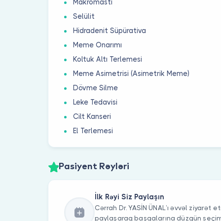
Makromasti
Selülit
Hidradenit Süpürativa
Meme Onarımı
Koltuk Altı Terlemesi
Meme Asimetrisi (Asimetrik Meme)
Dövme Silme
Leke Tedavisi
Cilt Kanseri
El Terlemesi
Pasiyent Rəyləri
İlk Rəyi Siz Paylaşın
Cərrah Dr. YASİN ÜNAL’ı əvvəl ziyarət et
paylaşaraq başqalarına düzgün seç