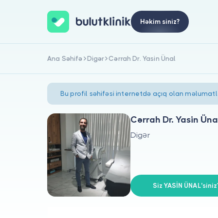
Həkim siniz?
Ana Səhifə
Digər
Cərrah Dr. Yasin Ünal
Bu profil səhifəsi internetdə açıq olan məlumat
Cərrah Dr. Yasin Üna
Digər
Siz YASİN ÜNAL'siniz