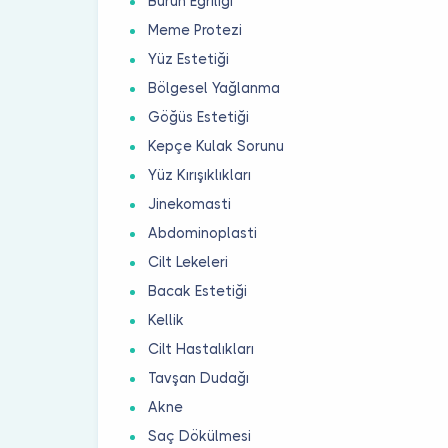
Burun Eğriliği
Meme Protezi
Yüz Estetiği
Bölgesel Yağlanma
Göğüs Estetiği
Kepçe Kulak Sorunu
Yüz Kırışıklıkları
Jinekomasti
Abdominoplasti
Cilt Lekeleri
Bacak Estetiği
Kellik
Cilt Hastalıkları
Tavşan Dudağı
Akne
Saç Dökülmesi