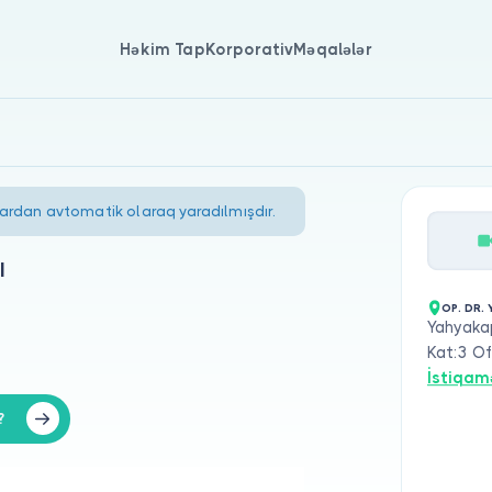
Həkim Tap
Korporativ
Məqalələr
lardan avtomatik olaraq yaradılmışdır.
l
OP. DR. 
Yahyaka
Kat:3 Of
İstiqam
?