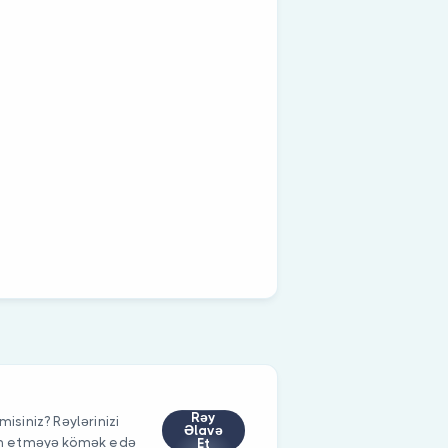
Rəy
misiniz? Rəylərinizi
Əlavə
im etməyə kömək edə
Et