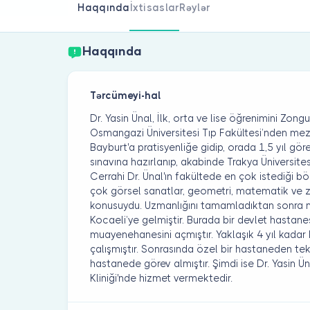
Haqqında
İxtisaslar
Rəylər
Haqqında
Tərcümeyi-hal
Dr. Yasin Ünal, İlk, orta ve lise öğrenimini Zo
Osmangazi Üniversitesi Tıp Fakültesi’nden mez
Bayburt'a pratisyenliğe gidip, orada 1,5 yıl gö
sınavına hazırlanıp, akabinde Trakya Üniversitesi
Cerrahi Dr. Ünal'ın fakültede en çok istediği
çok görsel sanatlar, geometri, matematik ve 
konusuydu. Uzmanlığını tamamladıktan sonra 
Kocaeli’ye gelmiştir. Burada bir devlet hastanes
muayenehanesini açmıştır. Yaklaşık 4 yıl kad
çalışmıştır. Sonrasında özel bir hastaneden tek
hastanede görev almıştır. Şimdi ise Dr. Yasin Ün
Kliniği'nde hizmet vermektedir.