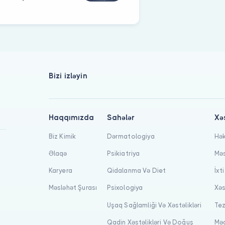
Bizi izləyin
Haqqımızda
Sahələr
Xə
Biz Kimik
Dərmatologiya
Hək
Əlaqə
Psikiatriya
Məs
Karyera
Qidalanma Və Diet
İxt
Məsləhət Şurası
Psixologiya
Xəs
Uşaq Sağlamliği Və Xəstəlikləri
Tez
Qadin Xəstəlikləri Və Doğuş
Məq