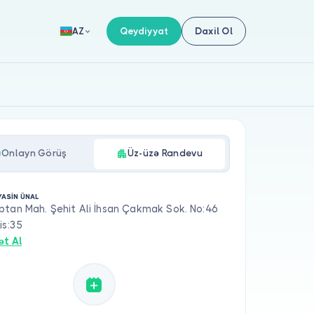
Qeydiyyat
Daxil Ol
AZ
Onlayn Görüş
Üz-üzə Randevu
YASİN ÜNAL
ptan Mah. Şehit Ali İhsan Çakmak Sok. No:46
is:35
ət Al