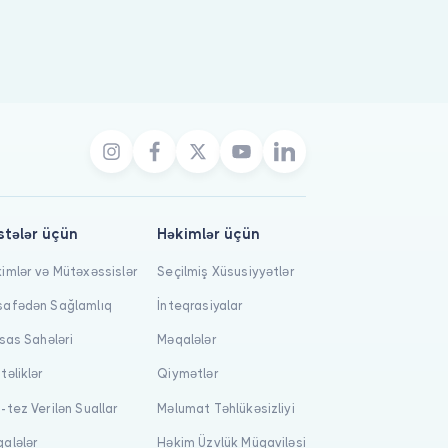
stələr üçün
Həkimlər üçün
imlər və Mütəxəssislər
Seçilmiş Xüsusiyyətlər
afədən Sağlamlıq
İnteqrasiyalar
isas Sahələri
Məqalələr
təliklər
Qiymətlər
-tez Verilən Suallar
Məlumat Təhlükəsizliyi
alələr
Həkim Üzvlük Müqaviləsi