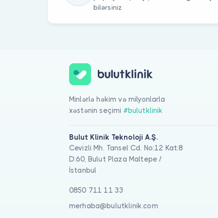
bilərsiniz.
Minlərlə həkim və milyonlarla
xəstənin seçimi
#bulutklinik
Bulut Klinik Teknoloji A.Ş.
Cevizli Mh. Tansel Cd. No:12 Kat:8
D:60, Bulut Plaza Maltepe /
İstanbul
0850 711 11 33
merhaba@bulutklinik.com