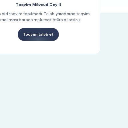
Təqvim Mövcud Deyil!
 aid təqvim tapılmadı. Tələb yaradaraq təqvim
radılması barədə məlumat ötürə bilərsiniz.
Təqvim tələb et