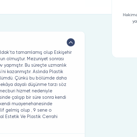
Həkimə
ya
nguldak’ta tamamlamış olup Eskişehir
un olmuştur. Mezuniyet sonrası
rev yapmıştır. Bu süreçte uzmanlık
’ni kazanmıştır. Aslında Plastik
 bölümdü. Çünkü bu bölümde daha
zekâya dayalı düşünme tarzı söz
mecburi hizmet nedeniyle
inde çalışıp bir süre sonra kendi
ar kendi muayenehanesinde
lif gelmiş olup , 9 sene o
al Estetik Ve Plastik Cerrahi