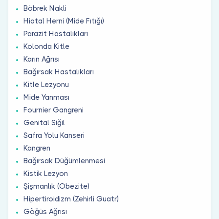
Böbrek Nakli
Hiatal Herni (Mide Fıtığı)
Parazit Hastalıkları
Kolonda Kitle
Karın Ağrısı
Bağırsak Hastalıkları
Kitle Lezyonu
Mide Yanması
Fournier Gangreni
Genital Siğil
Safra Yolu Kanseri
Kangren
Bağırsak Düğümlenmesi
Kistik Lezyon
Şişmanlık (Obezite)
Hipertiroidizm (Zehirli Guatr)
Göğüs Ağrısı