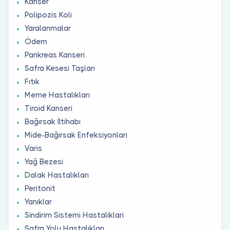
Kanser
Polipozis Koli
Yaralanmalar
Ödem
Pankreas Kanseri
Safra Kesesi Taşları
Fıtık
Meme Hastalıkları
Tiroid Kanseri
Bağırsak İltihabı
Mide-Bağırsak Enfeksiyonları
Varis
Yağ Bezesi
Dalak Hastalıkları
Peritonit
Yanıklar
Sindirim Sistemi Hastaliklari
Safra Yolu Hastalıkları