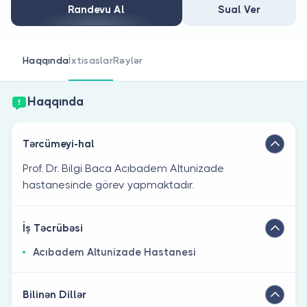
Həkim siniz?
Randevu Al
Sual Ver
Haqqında
İxtisaslar
Rəylər
Haqqında
Tərcümeyi-hal
Prof. Dr. Bilgi Baca Acıbadem Altunizade
hastanesinde görev yapmaktadır.
İş Təcrübəsi
Acıbadem Altunizade Hastanesi
Bilinən Dillər