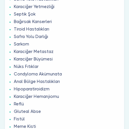
Karaciğer Yetmezliği
Septik Şok
Bağırsak Kanserleri
Tiroid Hastalıkları
Safra Yolu Darlığı
Sarkom
Karaciğer Metastaz
Karaciğer Büyümesi
Nüks Fıtıklar
Condyloma Akümunata
Anal Bölge Hastalıkları
Hipoparatiroidizm
Karaciğer Hemanjiomu
Reflü
Gluteal Abse
Fistül
Meme Kisti