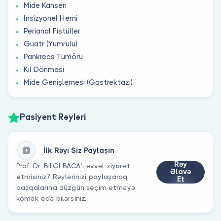
Mide Kanseri
Insizyonel Herni
Perianal Fistüller
Guatr (Yumrulu)
Pankreas Tümörü
Kıl Dönmesi
Mide Genişlemesi (Gastrektazi)
Pasiyent Rəyləri
İlk Rəyi Siz Paylaşın
Rəy
Prof. Dr. BİLGİ BACA’ı əvvəl ziyarət
Əlavə
etmisiniz? Rəylərinizi paylaşaraq
Et
başqalarına düzgün seçim etməyə
kömək edə bilərsiniz.