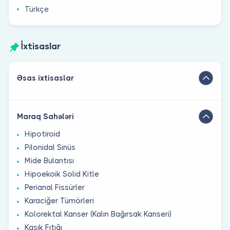
Türkçe
İxtisaslar
Əsas ixtisaslar
Maraq Sahələri
Hipotiroid
Pilonidal Sinüs
Mide Bulantısı
Hipoekoik Solid Kitle
Perianal Fissürler
Karaciğer Tümörleri
Kolorektal Kanser (Kalın Bağırsak Kanseri)
Kasık Fıtığı