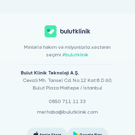
Minlərlə həkim və milyonlarla xəstənin
seçimi
#bulutklinik
Bulut Klinik Teknoloji A.Ş.
Cevizli Mh. Tansel Cd. No:12 Kat:8 D:60,
Bulut Plaza Maltepe / İstanbul
0850 711 11 33
merhaba@bulutklinik.com
Apple Store
Google Play