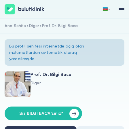
Ana Səhifə
Digər
Prof. Dr. Bilgi Baca
Qeydiyyat
Daxil Ol
Bu profil səhifəsi internetdə açıq olan
məlumatlardan avtomatik olaraq
yaradılmışdır.
Prof. Dr. Bilgi Baca
Digər
Haqqımızda
Xəstələr üçün
Həkimlər üçün
Siz BİLGİ BACA'siniz?