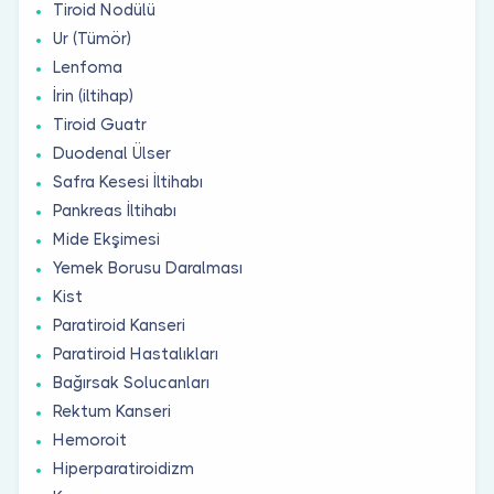
Tiroid Nodülü
Ur (Tümör)
Lenfoma
İrin (iltihap)
Tiroid Guatr
Duodenal Ülser
Safra Kesesi İltihabı
Pankreas İltihabı
Mide Ekşimesi
Yemek Borusu Daralması
Kist
Paratiroid Kanseri
Paratiroid Hastalıkları
Bağırsak Solucanları
Rektum Kanseri
Hemoroit
Hiperparatiroidizm