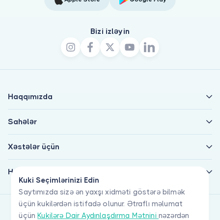
Bizi izləyin
Haqqımızda
Sahələr
Xəstələr üçün
Həkimlər üçün
Kuki Seçimlərinizi Edin
Saytımızda sizə ən yaxşı xidməti göstərə bilmək
üçün kukilərdən istifadə olunur. Ətraflı məlumat
üçün
Kukilərə Dair Aydınlaşdırma Mətnini
nəzərdən