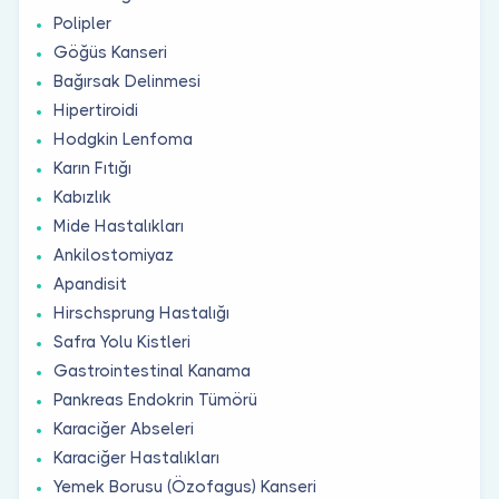
Polipler
Göğüs Kanseri
Bağırsak Delinmesi
Hipertiroidi
Hodgkin Lenfoma
Karın Fıtığı
Kabızlık
Mide Hastalıkları
Ankilostomiyaz
Apandisit
Hirschsprung Hastalığı
Safra Yolu Kistleri
Gastrointestinal Kanama
Pankreas Endokrin Tümörü
Karaciğer Abseleri
Karaciğer Hastalıkları
Yemek Borusu (Özofagus) Kanseri