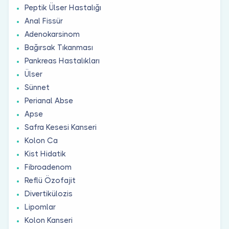
Peptik Ülser Hastalığı
Anal Fissür
Adenokarsinom
Bağırsak Tıkanması
Pankreas Hastalıkları
Ülser
Sünnet
Perianal Abse
Apse
Safra Kesesi Kanseri
Kolon Ca
Kist Hidatik
Fibroadenom
Reflü Özofajit
Divertikülozis
Lipomlar
Kolon Kanseri