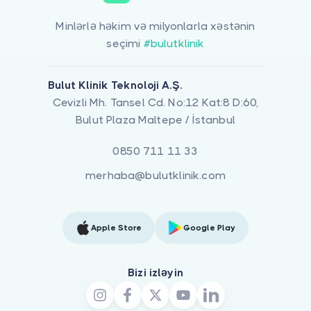
Minlərlə həkim və milyonlarla xəstənin
seçimi
#bulutklinik
Bulut Klinik Teknoloji A.Ş.
Cevizli Mh. Tansel Cd. No:12 Kat:8 D:60,
Bulut Plaza Maltepe / İstanbul
0850 711 11 33
merhaba@bulutklinik.com
Apple Store
Google Play
Bizi izləyin