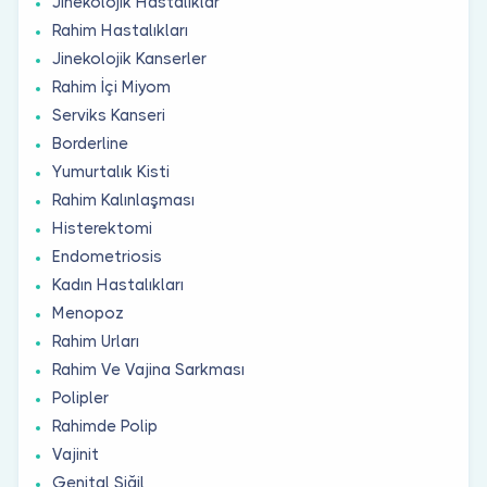
Jinekolojik Hastalıklar
Rahim Hastalıkları
Jinekolojik Kanserler
Rahim İçi Miyom
Serviks Kanseri
Borderline
Yumurtalık Kisti
Rahim Kalınlaşması
Histerektomi
Endometriosis
Kadın Hastalıkları
Menopoz
Rahim Urları
Rahim Ve Vajina Sarkması
Polipler
Rahimde Polip
Vajinit
Genital Siğil