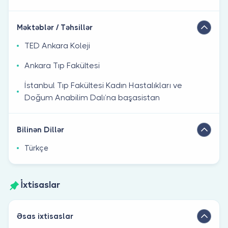
Məktəblər / Təhsillər
TED Ankara Koleji
Ankara Tıp Fakültesi
İstanbul Tıp Fakültesi Kadın Hastalıkları ve
Doğum Anabilim Dalı’na başasistan
Bilinən Dillər
Türkçe
İxtisaslar
Əsas ixtisaslar