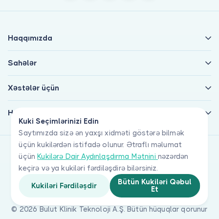
Haqqımızda
Sahələr
Xəstələr üçün
Həkimlər üçün
Kuki Seçimlərinizi Edin
Saytımızda sizə ən yaxşı xidməti göstərə bilmək
üçün kukilərdən istifadə olunur. Ətraflı məlumat
üçün
Kukilərə Dair Aydınlaşdırma Mətnini
nəzərdən
keçirə və ya kukiləri fərdiləşdirə bilərsiniz.
Bütün Kukiləri Qəbul
Kukiləri Fərdiləşdir
Et
© 2026 Bulut Klinik Teknoloji A.Ş. Bütün hüquqlar qorunur