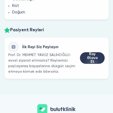
Kist
Doğum
Pasiyent Rəyləri
İlk Rəyi Siz Paylaşın
Rəy
Prof. Dr. MEHMET YAVUZ SALİHOĞLU’ı
Əlavə
əvvəl ziyarət etmisiniz? Rəylərinizi
Et
paylaşaraq başqalarına düzgün seçim
etməyə kömək edə bilərsiniz.