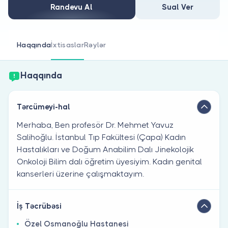
Həkim siniz?
Randevu Al
Sual Ver
Haqqında
İxtisaslar
Rəylər
Haqqında
Tərcümeyi-hal
Merhaba, Ben profesör Dr. Mehmet Yavuz
Salihoğlu. İstanbul Tıp Fakültesi (Çapa) Kadın
Hastalıkları ve Doğum Anabilim Dalı Jinekolojik
Onkoloji Bilim dalı öğretim üyesiyim. Kadın genital
kanserleri üzerine çalışmaktayım.
İş Təcrübəsi
Özel Osmanoğlu Hastanesi