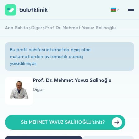
Ana Səhifə
Digər
Prof. Dr. Mehmet Yavuz Salihoğlu
Qeydiyyat
Daxil Ol
Bu profil səhifəsi internetdə açıq olan
məlumatlardan avtomatik olaraq
yaradılmışdır.
Prof. Dr. Mehmet Yavuz Salihoğlu
Digər
Haqqımızda
Xəstələr üçün
Həkimlər üçün
Siz MEHMET YAVUZ SALİHOĞLU'siniz?