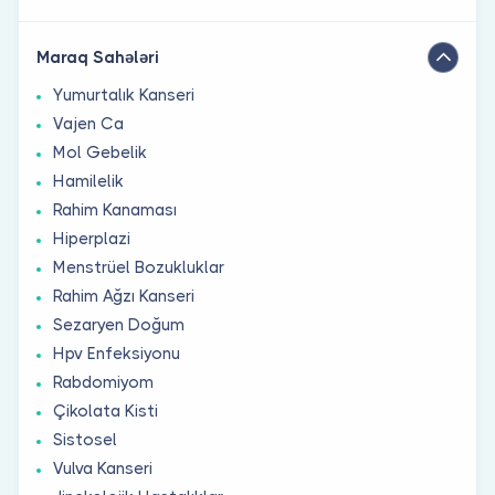
Maraq Sahələri
Yumurtalık Kanseri
Vajen Ca
Mol Gebelik
Hamilelik
Rahim Kanaması
Hiperplazi
Menstrüel Bozukluklar
Rahim Ağzı Kanseri
Sezaryen Doğum
Hpv Enfeksiyonu
Rabdomiyom
Çikolata Kisti
Sistosel
Vulva Kanseri