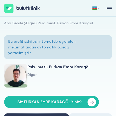
Ana Səhifə
Digər
Psix. məsl. Furkan Emre Karagöl
Qeydiyyat
Daxil Ol
Bu profil səhifəsi internetdə açıq olan
məlumatlardan avtomatik olaraq
yaradılmışdır.
Psix. məsl. Furkan Emre Karagöl
Digər
Haqqımızda
Xəstələr üçün
Həkimlər üçün
Siz FURKAN EMRE KARAGÖL'siniz?