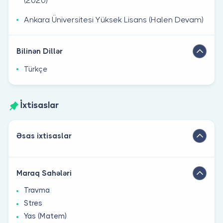
(2020)
Ankara Üniversitesi Yüksek Lisans (Halen Devam)
Bilinən Dillər
Türkçe
İxtisaslar
Əsas ixtisaslar
Maraq Sahələri
Travma
Stres
Yas (Matem)