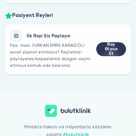
Pasiyent Rəyləri
İlk Rəyi Siz Paylaşın
Rəy
Psix. məsl. FURKAN EMRE KARAGÖL’ı
Əlavə
əvvəl ziyarət etmisiniz? Rəylərinizi
Et
paylaşaraq başqalarına düzgün seçim
etməyə kömək edə bilərsiniz.
Minlərlə həkim və milyonlarla xəstənin
seçimi
#bulutklinik