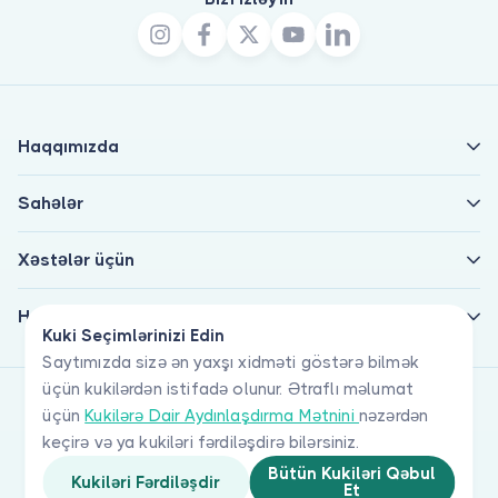
Haqqımızda
Sahələr
Xəstələr üçün
Həkimlər üçün
Kuki Seçimlərinizi Edin
Saytımızda sizə ən yaxşı xidməti göstərə bilmək
üçün kukilərdən istifadə olunur. Ətraflı məlumat
üçün
Kukilərə Dair Aydınlaşdırma Mətnini
nəzərdən
keçirə və ya kukiləri fərdiləşdirə bilərsiniz.
Bütün Kukiləri Qəbul
Kukiləri Fərdiləşdir
Et