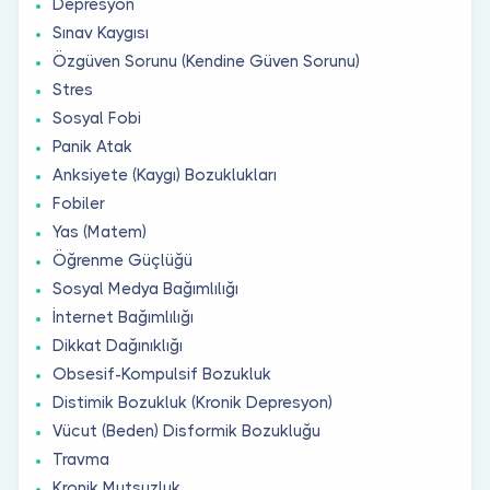
Depresyon
Sınav Kaygısı
Özgüven Sorunu (Kendine Güven Sorunu)
Stres
Sosyal Fobi
Panik Atak
Anksiyete (Kaygı) Bozuklukları
Fobiler
Yas (Matem)
Öğrenme Güçlüğü
Sosyal Medya Bağımlılığı
İnternet Bağımlılığı
Dikkat Dağınıklığı
Obsesif-Kompulsif Bozukluk
Distimik Bozukluk (Kronik Depresyon)
Vücut (Beden) Disformik Bozukluğu
Travma
Kronik Mutsuzluk