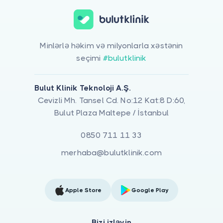
Minlərlə həkim və milyonlarla xəstənin
seçimi
#bulutklinik
Bulut Klinik Teknoloji A.Ş.
Cevizli Mh. Tansel Cd. No:12 Kat:8 D:60,
Bulut Plaza Maltepe / İstanbul
0850 711 11 33
merhaba@bulutklinik.com
Apple Store
Google Play
Bizi izləyin