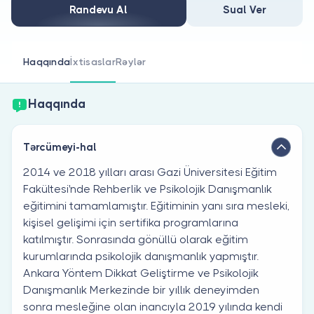
Həkim siniz?
Randevu Al
Sual Ver
Haqqında
İxtisaslar
Rəylər
Haqqında
Tərcümeyi-hal
2014 ve 2018 yılları arası Gazi Üniversitesi Eğitim
Fakültesi'nde Rehberlik ve Psikolojik Danışmanlık
eğitimini tamamlamıştır. Eğitiminin yanı sıra mesleki,
kişisel gelişimi için sertifika programlarına
katılmıştır. Sonrasında gönüllü olarak eğitim
kurumlarında psikolojik danışmanlık yapmıştır.
Ankara Yöntem Dikkat Geliştirme ve Psikolojik
Danışmanlık Merkezinde bir yıllık deneyimden
sonra mesleğine olan inancıyla 2019 yılında kendi