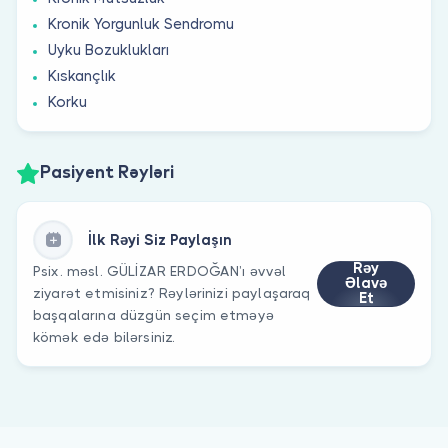
Kronik Yorgunluk Sendromu
Uyku Bozuklukları
Kıskançlık
Korku
Pasiyent Rəyləri
İlk Rəyi Siz Paylaşın
Rəy
Psix. məsl. GÜLİZAR ERDOĞAN’ı əvvəl
Əlavə
ziyarət etmisiniz? Rəylərinizi paylaşaraq
Et
başqalarına düzgün seçim etməyə
kömək edə bilərsiniz.