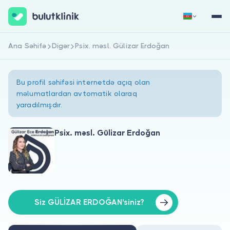
Ana Səhifə
Digər
Psix. məsl. Gülizar Erdoğan
Qeydiyyat
Daxil Ol
Bu profil səhifəsi internetdə açıq olan
məlumatlardan avtomatik olaraq
yaradılmışdır.
Psix. məsl. Gülizar Erdoğan
Haqqımızda
Xəstələr üçün
Həkimlər üçün
Siz GÜLİZAR ERDOĞAN'siniz?