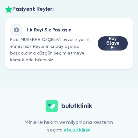
Pasiyent Rəyləri
İlk Rəyi Siz Paylaşın
Rəy
Psix. MÜBERRA ÖZÇELİK’ı əvvəl ziyarət
Əlavə
etmisiniz? Rəylərinizi paylaşaraq
Et
başqalarına düzgün seçim etməyə
kömək edə bilərsiniz.
Minlərlə həkim və milyonlarla xəstənin
seçimi
#bulutklinik