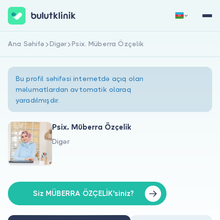
Ana Səhifə
Digər
Psix. Müberra Özçelik
Qeydiyyat
Daxil Ol
Bu profil səhifəsi internetdə açıq olan
məlumatlardan avtomatik olaraq
yaradılmışdır.
Psix. Müberra Özçelik
Digər
Haqqımızda
Xəstələr üçün
Həkimlər üçün
Siz MÜBERRA ÖZÇELİK'siniz?