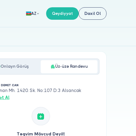
Qeydiyyat
Daxil Ol
AZ
Onlayn Görüş
Üz-üzə Randevu
. DEMET CAN
nan Mh. 1420. Sk. No:107 D:3 Alsancak
ət Al
Təqvim Mövcud Deyil!