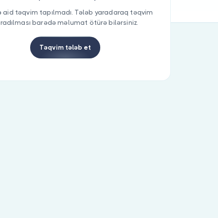
 aid təqvim tapılmadı. Tələb yaradaraq təqvim
radılması barədə məlumat ötürə bilərsiniz.
Təqvim tələb et