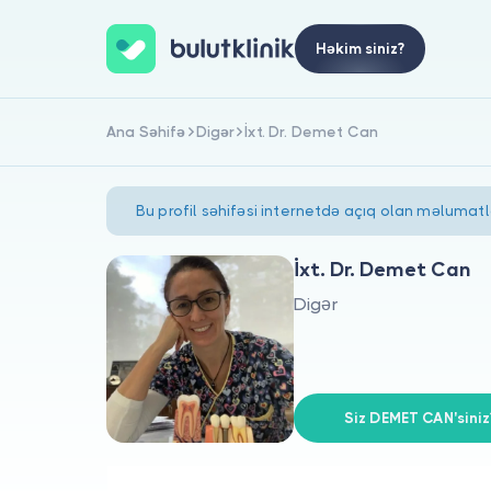
Həkim siniz?
Ana Səhifə
Digər
İxt. Dr. Demet Can
Bu profil səhifəsi internetdə açıq olan məlumat
İxt. Dr. Demet Can
Digər
Siz DEMET CAN'siniz