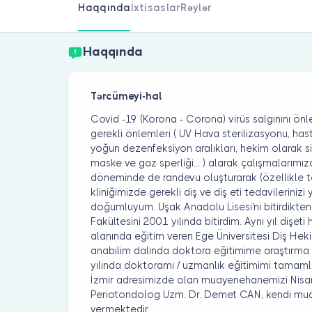
Haqqında
İxtisaslar
Rəylər
Haqqında
Tərcümeyi-hal
Covid -19 (Korona - Corona) virüs salgınını ön
gerekli önlemleri ( UV Hava sterilizasyonu, has
yoğun dezenfeksiyon aralıkları, hekim olarak s
maske ve gaz sperliği... ) alarak çalışmaları
döneminde de randevu oluşturarak (özellikle tel
kliniğimizde gerekli diş ve diş eti tedavilerini
doğumluyum. Uşak Anadolu Lisesi'ni bitirdikten
Fakültesini 2001 yılında bitirdim. Aynı yıl dişeti 
alanında eğitim veren Ege Üniversitesi Diş Heki
anabilim dalında doktora eğitimime araştırma 
yılında doktoramı / uzmanlık eğitimimi tamamla
İzmir adresimizde olan muayenehanemizi Nisan 
Periotondolog Uzm. Dr. Demet CAN, kendi mu
vermektedir.