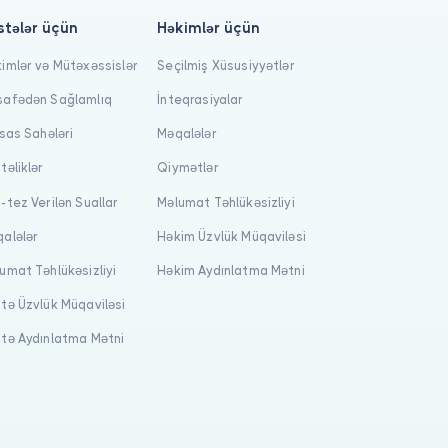
stələr üçün
Həkimlər üçün
imlər və Mütəxəssislər
Seçilmiş Xüsusiyyətlər
afədən Sağlamlıq
İnteqrasiyalar
isas Sahələri
Məqalələr
təliklər
Qiymətlər
-tez Verilən Suallar
Məlumat Təhlükəsizliyi
alələr
Həkim Üzvlük Müqaviləsi
umat Təhlükəsizliyi
Həkim Aydınlatma Mətni
tə Üzvlük Müqaviləsi
tə Aydınlatma Mətni