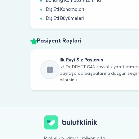
Bonding Kompozit Lamina
Diş Eti Kanamaları
Diş Eti Büyümeleri
Pasiyent Rəyləri
İlk Rəyi Siz Paylaşın
İxt. Dr. DEMET CAN’ı əvvəl ziyarət etmisi
paylaşaraq başqalarına düzgün seç
bilərsiniz.
Minlərlə həkim və milyonlarla