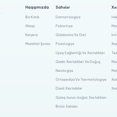
Haqqımızda
Sahələr
Xə
Biz Kimik
Dərmatologiya
Hək
Əlaqə
Psikiatriya
Məs
Karyera
Qidalanma Və Diet
İxt
Məsləhət Şurası
Psixologiya
Xəs
Uşaq Sağlamliği Və Xəstəlikləri
Tez
Qadin Xəstəlikləri Və Doğuş
Məq
Nərologiya
Məl
Ortopediya Və Travmatologiya
Xəs
Daxili Xəstəliklər
Xəs
Qulaq-burun-boğaz Xəstəlikləri
Bütün Sahələr