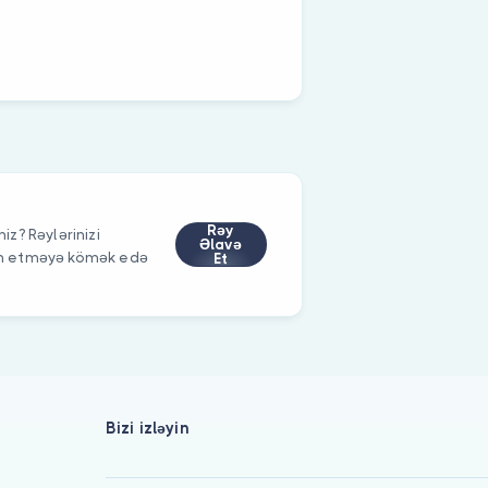
Rəy
niz? Rəylərinizi
Əlavə
im etməyə kömək edə
Et
Bizi izləyin