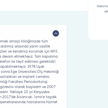
Həkimə
ya
lemek amaçlı kliniğimizde tüm
talarımız arasında yarım saatlik
izleri ve kendimizi korumak için N95
mıza devam etmekteyiz. Tam kapanma
efon ile teyit edilmesi gereklidir)
zi yapabilmekteyiz. 1978 Uşak
 sonra Ege Üniversitesi Dİş Hekimliği
hastalıkları ve implant cerrahisi
mliği Fakültesi Periodontoloji
görevlisi olarak başladım ve 2007
dım. Yaklaşık 10 yıl Karşıyaka-
2017'de Alsancak- İzmir'e taşıdık.
ayenehanesinde hastalarına hizmet