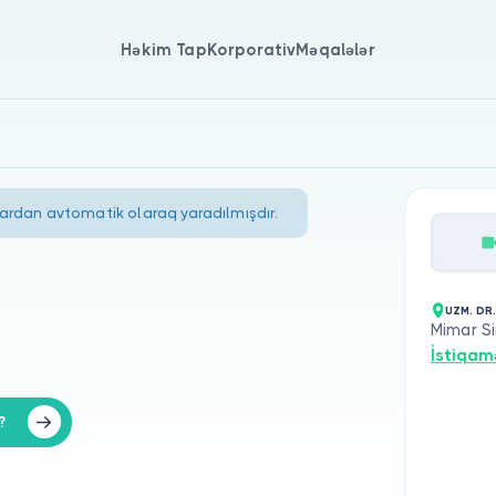
Həkim Tap
Korporativ
Məqalələr
lardan avtomatik olaraq yaradılmışdır.
UZM. DR
Mimar Si
İstiqam
?