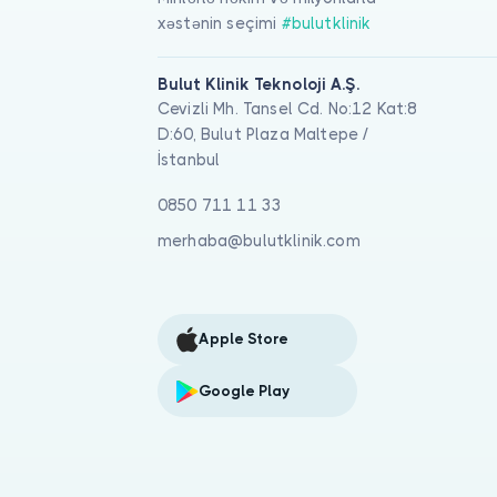
xəstənin seçimi
#bulutklinik
Bulut Klinik Teknoloji A.Ş.
Cevizli Mh. Tansel Cd. No:12 Kat:8
D:60, Bulut Plaza Maltepe /
İstanbul
0850 711 11 33
merhaba@bulutklinik.com
Apple Store
Google Play