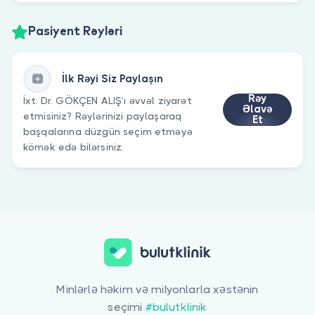
Pasiyent Rəyləri
İlk Rəyi Siz Paylaşın
Rəy
İxt. Dr. GÖKÇEN ALIŞ’ı əvvəl ziyarət
Əlavə
etmisiniz? Rəylərinizi paylaşaraq
Et
başqalarına düzgün seçim etməyə
kömək edə bilərsiniz.
Minlərlə həkim və milyonlarla xəstənin
seçimi
#bulutklinik