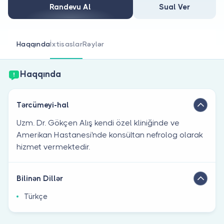
Həkim siniz?
Randevu Al
Sual Ver
Haqqında
İxtisaslar
Rəylər
Haqqında
Tərcümeyi-hal
Uzm. Dr. Gökçen Alış kendi özel kliniğinde ve
Amerikan Hastanesi'nde konsültan nefrolog olarak
hizmet vermektedir.
Bilinən Dillər
Türkçe