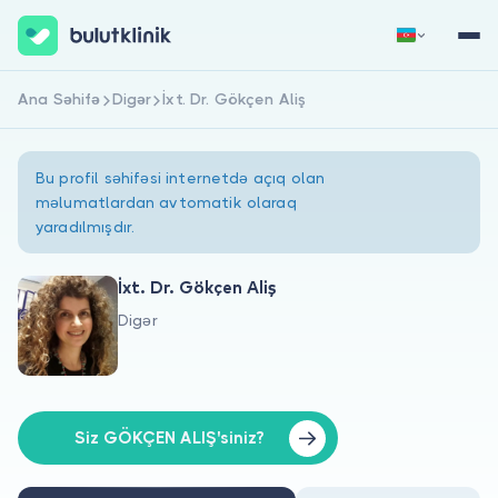
Ana Səhifə
Digər
İxt. Dr. Gökçen Aliş
Qeydiyyat
Daxil Ol
Bu profil səhifəsi internetdə açıq olan
məlumatlardan avtomatik olaraq
yaradılmışdır.
İxt. Dr. Gökçen Aliş
Digər
Haqqımızda
Xəstələr üçün
Həkimlər üçün
Siz GÖKÇEN ALIŞ'siniz?