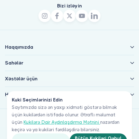
Bizi izləyin
Haqqımızda
Sahələr
Xəstələr üçün
Həkimlər üçün
Kuki Seçimlərinizi Edin
Saytımızda sizə ən yaxşı xidməti göstərə bilmək
üçün kukilərdən istifadə olunur. Ətraflı məlumat
üçün
Kukilərə Dair Aydınlaşdırma Mətnini
nəzərdən
keçirə və ya kukiləri fərdiləşdirə bilərsiniz.
Bütün Kukiləri Qəbul