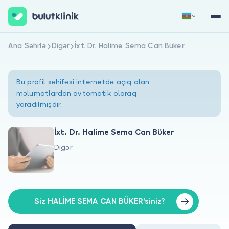
Ana Səhifə
Digər
İxt. Dr. Halime Sema Can Büker
Qeydiyyat
Daxil Ol
Bu profil səhifəsi internetdə açıq olan
məlumatlardan avtomatik olaraq
yaradılmışdır.
İxt. Dr. Halime Sema Can Büker
Digər
Haqqımızda
Xəstələr üçün
Həkimlər üçün
Siz HALİME SEMA CAN BÜKER'siniz?