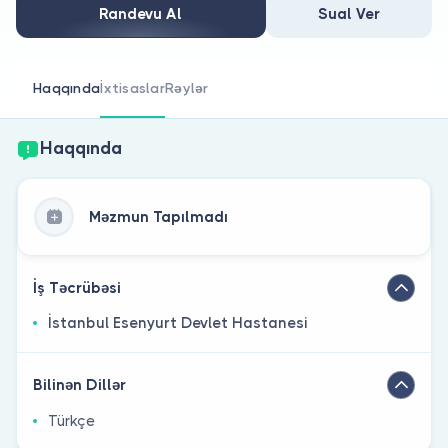
Həkim siniz?
Randevu Al
Sual Ver
Haqqında
İxtisaslar
Rəylər
Haqqında
Məzmun Tapılmadı
İş Təcrübəsi
İstanbul Esenyurt Devlet Hastanesi
Bilinən Dillər
Türkçe