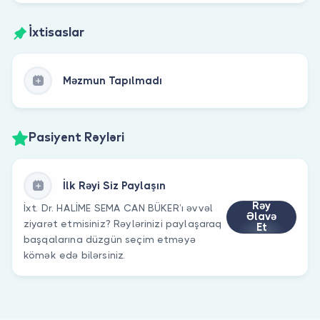
İxtisaslar
Məzmun Tapılmadı
Pasiyent Rəyləri
İlk Rəyi Siz Paylaşın
Rəy
İxt. Dr. HALİME SEMA CAN BÜKER’ı əvvəl
Əlavə
ziyarət etmisiniz? Rəylərinizi paylaşaraq
Et
başqalarına düzgün seçim etməyə
kömək edə bilərsiniz.