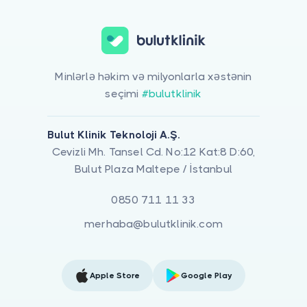
Minlərlə həkim və milyonlarla xəstənin
seçimi
#bulutklinik
Bulut Klinik Teknoloji A.Ş.
Cevizli Mh. Tansel Cd. No:12 Kat:8 D:60,
Bulut Plaza Maltepe / İstanbul
0850 711 11 33
merhaba@bulutklinik.com
Apple Store
Google Play