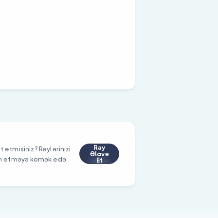
Rəy
 etmisiniz? Rəylərinizi
Əlavə
im etməyə kömək edə
Et