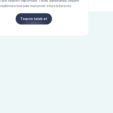
 aid təqvim tapılmadı. Tələb yaradaraq təqvim
radılması barədə məlumat ötürə bilərsiniz.
Təqvim tələb et