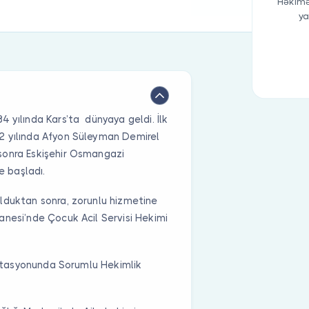
Həkimə
ya
 yılında Kars’ta dünyaya geldi. İlk
2 yılında Afyon Süleyman Demirel
sonra Eskişehir Osmangazi
e başladı.
lduktan sonra, zorunlu hizmetine
anesi’nde Çocuk Acil Servisi Hekimi
 İstasyonunda Sorumlu Hekimlik