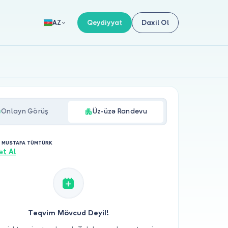
Qeydiyyat
Daxil Ol
AZ
Onlayn Görüş
Üz-üzə Randevu
. MUSTAFA TÜMTÜRK
ət Al
Təqvim Mövcud Deyil!