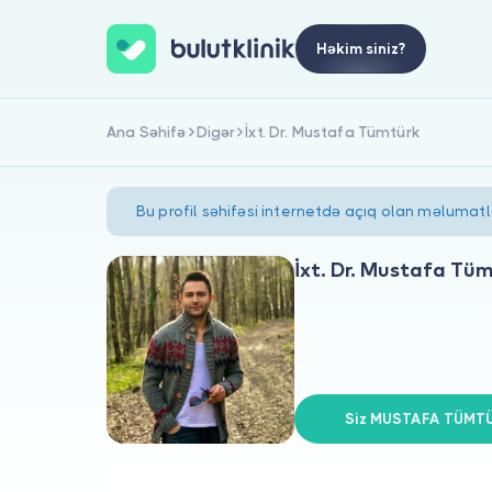
Həkim siniz?
Ana Səhifə
Digər
İxt. Dr. Mustafa Tümtürk
Bu profil səhifəsi internetdə açıq olan məlumat
İxt. Dr. Mustafa Tü
Siz MUSTAFA TÜMTÜ