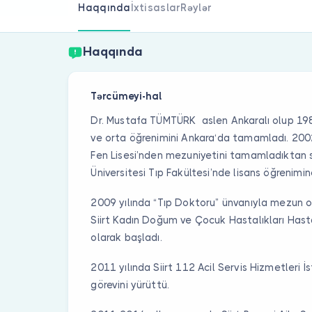
Haqqında
İxtisaslar
Rəylər
Haqqında
Tərcümeyi-hal
Dr. Mustafa TÜMTÜRK aslen Ankaralı olup 1984
ve orta öğrenimini Ankara‘da tamamladı. 200
Fen Lisesi’nden mezuniyetini tamamladıktan 
Üniversitesi Tıp Fakültesi’nde lisans öğrenimin
2009 yılında “Tıp Doktoru” ünvanıyla mezun o
Siirt Kadın Doğum ve Çocuk Hastalıkları Hast
olarak başladı.
2011 yılında Siirt 112 Acil Servis Hizmetleri
görevini yürüttü.