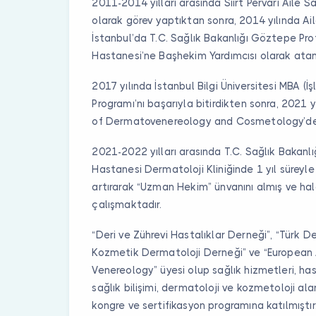
2011-2014 yılları arasında Siirt Pervari Aile S
olarak görev yaptıktan sonra, 2014 yılında Ail
İstanbul’da T.C. Sağlık Bakanlığı Göztepe Prof
Hastanesi’ne Başhekim Yardımcısı olarak atan
2017 yılında İstanbul Bilgi Üniversitesi MBA (
Programı’nı başarıyla bitirdikten sonra, 202
of Dermatovenereology and Cosmetology’de D
2021-2022 yılları arasında T.C. Sağlık Bakanl
Hastanesi Dermatoloji Kliniğinde 1 yıl süreyle 
artırarak “Uzman Hekim” ünvanını almış ve ha
çalışmaktadır.
“Deri ve Zührevi Hastalıklar Derneği”, “Türk D
Kozmetik Dermatoloji Derneği” ve “Europea
Venereology” üyesi olup sağlık hizmetleri, has
sağlık bilişimi, dermatoloji ve kozmetoloji al
kongre ve sertifikasyon programına katılmıştır