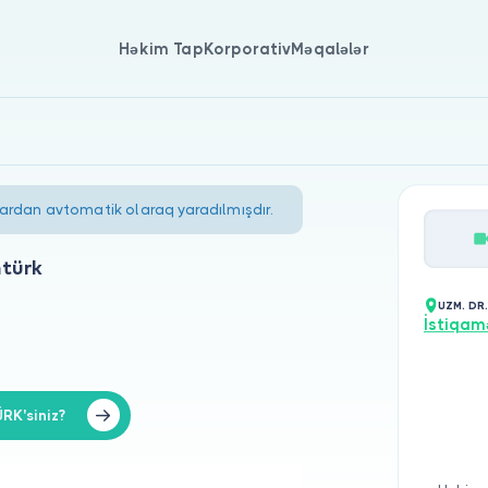
Həkim Tap
Korporativ
Məqalələr
lardan avtomatik olaraq yaradılmışdır.
mtürk
UZM. DR
İstiqam
RK'siniz?