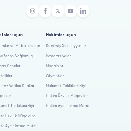
stələr üçün
Həkimlər üçün
imlər və Mütəxəssislər
Seçilmiş Xüsusiyyətlər
afədən Sağlamlıq
İnteqrasiyalar
isas Sahələri
Məqalələr
təliklər
Qiymətlər
-tez Verilən Suallar
Məlumat Təhlükəsizliyi
alələr
Həkim Üzvlük Müqaviləsi
umat Təhlükəsizliyi
Həkim Aydınlatma Mətni
tə Üzvlük Müqaviləsi
tə Aydınlatma Mətni