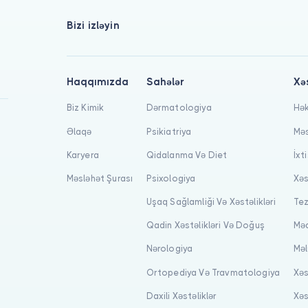
Bizi izləyin
Haqqımızda
Sahələr
Xə
Biz Kimik
Dərmatologiya
Hək
Əlaqə
Psikiatriya
Məs
Karyera
Qidalanma Və Diet
İxt
Məsləhət Şurası
Psixologiya
Xəs
Uşaq Sağlamliği Və Xəstəlikləri
Tez
Qadin Xəstəlikləri Və Doğuş
Məq
Nərologiya
Məl
Ortopediya Və Travmatologiya
Xəs
Daxili Xəstəliklər
Xəs