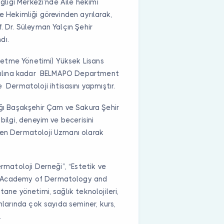
ağlığı Merkezi’nde Aile hekimi
e Hekimliği görevinden ayrılarak,
. Dr. Süleyman Yalçın Şehir
dı.
İşletme Yönetimi) Yüksek Lisans
1 yılına kadar BELMAPO Department
ermatoloji ihtisasını yapmıştır.
ığı Başakşehir Çam ve Sakura Şehir
bilgi, deneyim ve becerisini
len Dermatoloji Uzmanı olarak
ermatoloji Derneği”, “Estetik ve
n Academy of Dermatology and
tane yönetimi, sağlık teknolojileri,
anlarında çok sayıda seminer, kurs,
.