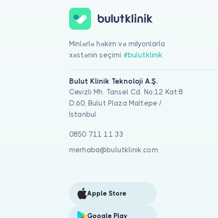
Minlərlə həkim və milyonlarla
xəstənin seçimi
#bulutklinik
Bulut Klinik Teknoloji A.Ş.
Cevizli Mh. Tansel Cd. No:12 Kat:8
D:60, Bulut Plaza Maltepe /
İstanbul
0850 711 11 33
merhaba@bulutklinik.com
Apple Store
Google Play