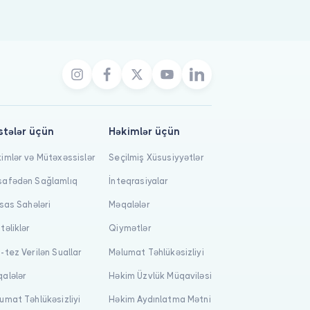
stələr üçün
Həkimlər üçün
imlər və Mütəxəssislər
Seçilmiş Xüsusiyyətlər
afədən Sağlamlıq
İnteqrasiyalar
isas Sahələri
Məqalələr
təliklər
Qiymətlər
-tez Verilən Suallar
Məlumat Təhlükəsizliyi
alələr
Həkim Üzvlük Müqaviləsi
umat Təhlükəsizliyi
Həkim Aydınlatma Mətni