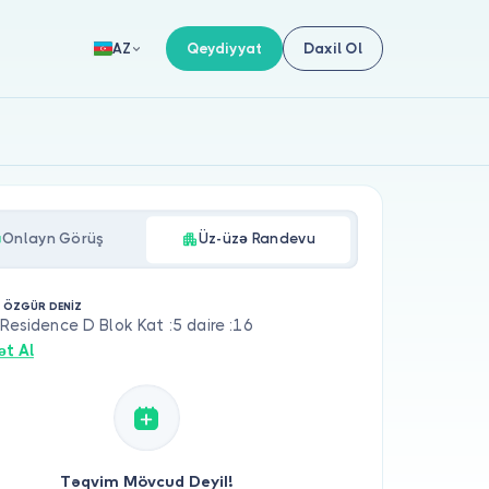
Qeydiyyat
Daxil Ol
AZ
Onlayn Görüş
Üz-üzə Randevu
. ÖZGÜR DENİZ
 Residence D Blok Kat :5 daire :16
ət Al
Təqvim Mövcud Deyil!