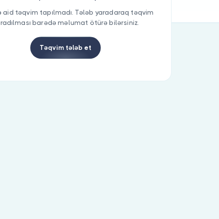
 aid təqvim tapılmadı. Tələb yaradaraq təqvim
radılması barədə məlumat ötürə bilərsiniz.
Təqvim tələb et