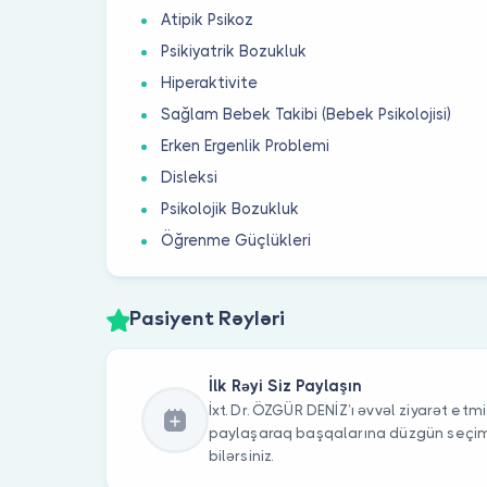
Atipik Psikoz
Psikiyatrik Bozukluk
Hiperaktivite
Sağlam Bebek Takibi (Bebek Psikolojisi)
Erken Ergenlik Problemi
Disleksi
Psikolojik Bozukluk
Öğrenme Güçlükleri
Pasiyent Rəyləri
İlk Rəyi Siz Paylaşın
İxt. Dr. ÖZGÜR DENİZ’ı əvvəl ziyarət etmis
paylaşaraq başqalarına düzgün seç
bilərsiniz.