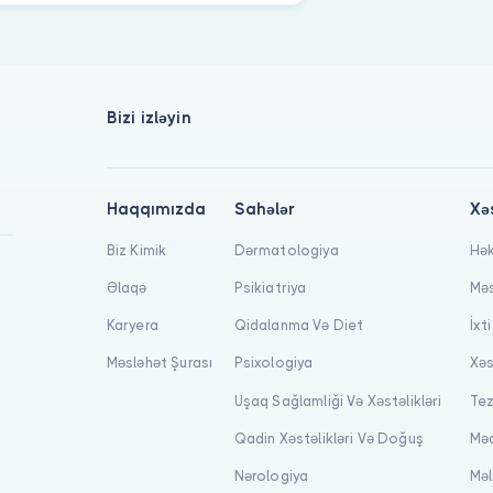
Bizi izləyin
Haqqımızda
Sahələr
Xə
Biz Kimik
Dərmatologiya
Hək
Əlaqə
Psikiatriya
Məs
Karyera
Qidalanma Və Diet
İxt
Məsləhət Şurası
Psixologiya
Xəs
Uşaq Sağlamliği Və Xəstəlikləri
Tez
Qadin Xəstəlikləri Və Doğuş
Məq
Nərologiya
Məl