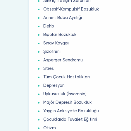
Aile İçi İletişim Sorunları
Obsesif-Kompulsif Bozukluk
Anne - Baba Ayrılığı
Dehb
Bipolar Bozukluk
Sınav Kaygısı
Şizofreni
Asperger Sendromu
Stres
Tüm Çocuk Hastalıkları
Depresyon
Uykusuzluk (İnsomnia)
Majör Depresif Bozukluk
Yaygın Anksiyete Bozukluğu
Çocuklarda Tuvalet Eğitimi
Otizm