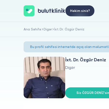
Həkim siniz?
Ana Səhifə
Digər
İxt. Dr. Özgür Deniz
Bu profil səhifəsi internetdə açıq olan məlumat
İxt. Dr. Özgür Deniz
Digər
Siz ÖZGÜR DENİZ'sin