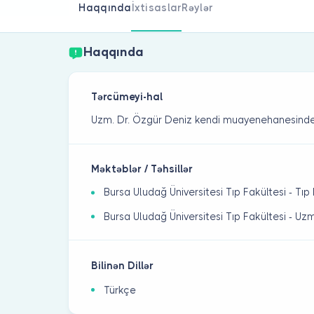
Haqqında
İxtisaslar
Rəylər
Haqqında
Tərcümeyi-hal
Uzm. Dr. Özgür Deniz kendi muayenehanesinde
Məktəblər / Təhsillər
Bursa Uludağ Üniversitesi Tıp Fakültesi - Tı
Bursa Uludağ Üniversitesi Tıp Fakültesi - Uz
Bilinən Dillər
Türkçe