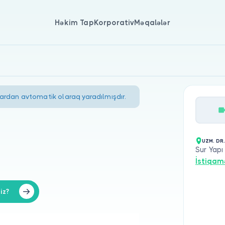
Həkim Tap
Korporativ
Məqalələr
lardan avtomatik olaraq yaradılmışdır.
UZM. DR
Sur Yapı
İstiqam
iz?