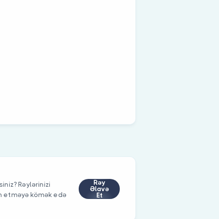
Rəy
iniz? Rəylərinizi
Əlavə
im etməyə kömək edə
Et