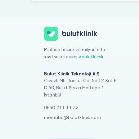
Minlərlə həkim və milyonlarla
xəstənin seçimi
#bulutklinik
Bulut Klinik Teknoloji A.Ş.
Cevizli Mh. Tansel Cd. No:12 Kat:8
D:60, Bulut Plaza Maltepe /
İstanbul
0850 711 11 33
merhaba@bulutklinik.com