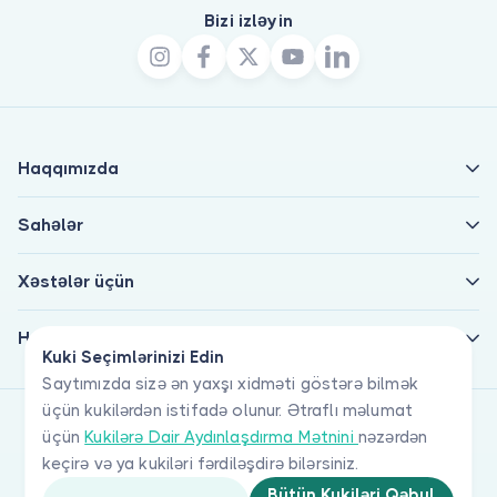
Bizi izləyin
Haqqımızda
Sahələr
Xəstələr üçün
Həkimlər üçün
Kuki Seçimlərinizi Edin
Saytımızda sizə ən yaxşı xidməti göstərə bilmək
üçün kukilərdən istifadə olunur. Ətraflı məlumat
üçün
Kukilərə Dair Aydınlaşdırma Mətnini
nəzərdən
keçirə və ya kukiləri fərdiləşdirə bilərsiniz.
Bütün Kukiləri Qəbul