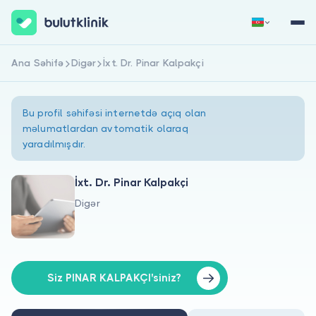
Ana Səhifə
Digər
İxt. Dr. Pinar Kalpakçi
Qeydiyyat
Daxil Ol
Bu profil səhifəsi internetdə açıq olan
məlumatlardan avtomatik olaraq
yaradılmışdır.
İxt. Dr. Pinar Kalpakçi
Digər
Haqqımızda
Xəstələr üçün
Həkimlər üçün
Siz PINAR KALPAKÇI'siniz?