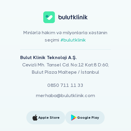
Minlərlə həkim və milyonlarla xəstənin
seçimi
#bulutklinik
Bulut Klinik Teknoloji A.Ş.
Cevizli Mh. Tansel Cd. No:12 Kat:8 D:60,
Bulut Plaza Maltepe / İstanbul
0850 711 11 33
merhaba@bulutklinik.com
Apple Store
Google Play