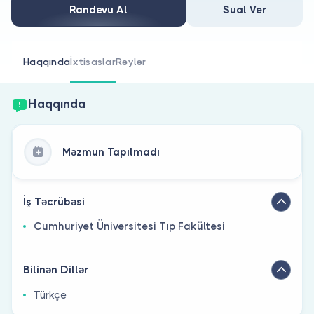
Həkim siniz?
Randevu Al
Sual Ver
Haqqında
İxtisaslar
Rəylər
Haqqında
Məzmun Tapılmadı
İş Təcrübəsi
Cumhuriyet Üniversitesi Tıp Fakültesi
Bilinən Dillər
Türkçe