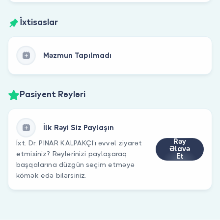
İxtisaslar
Məzmun Tapılmadı
Pasiyent Rəyləri
İlk Rəyi Siz Paylaşın
Rəy
İxt. Dr. PINAR KALPAKÇI’ı əvvəl ziyarət
Əlavə
etmisiniz? Rəylərinizi paylaşaraq
Et
başqalarına düzgün seçim etməyə
kömək edə bilərsiniz.