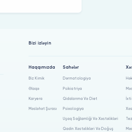
Bizi izləyin
Haqqımızda
Sahələr
Xə
Biz Kimik
Dərmatologiya
Hək
Əlaqə
Psikiatriya
Məs
Karyera
Qidalanma Və Diet
İxt
Məsləhət Şurası
Psixologiya
Xəs
Uşaq Sağlamliği Və Xəstəlikləri
Tez
Qadin Xəstəlikləri Və Doğuş
Məq