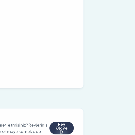
Rəy
rət etmisiniz? Rəylərinizi
Əlavə
im etməyə kömək edə
Et