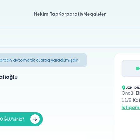
Həkim Tap
Korporativ
Məqalələr
lardan avtomatik olaraq yaradılmışdır.
alioğlu
UZM. DR
Öndül El
11/B Kat
İstiqam
OĞLU'siniz?