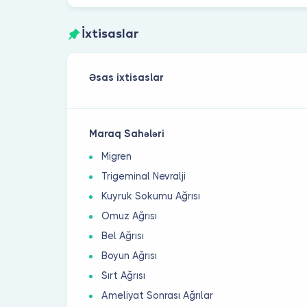
İxtisaslar
Əsas ixtisaslar
Maraq Sahələri
Migren
Trigeminal Nevralji
Kuyruk Sokumu Ağrısı
Omuz Ağrısı
Bel Ağrısı
Boyun Ağrısı
Sırt Ağrısı
Ameliyat Sonrası Ağrılar