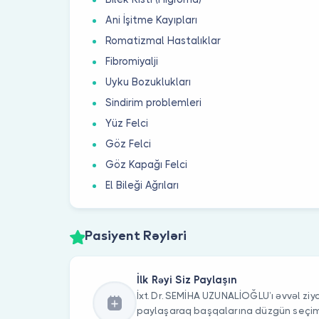
Ani İşitme Kayıpları
Romatizmal Hastalıklar
Fibromiyalji
Uyku Bozuklukları
Sindirim problemleri
Yüz Felci
Göz Felci
Göz Kapağı Felci
El Bileği Ağrıları
Pasiyent Rəyləri
İlk Rəyi Siz Paylaşın
İxt. Dr. SEMİHA UZUNALİOĞLU’ı əvvəl ziya
paylaşaraq başqalarına düzgün seç