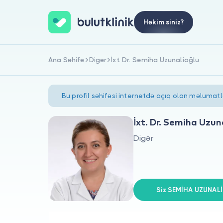
Həkim siniz?
Ana Səhifə
Digər
İxt. Dr. Semiha Uzunalioğlu
Bu profil səhifəsi internetdə açıq olan məlumat
İxt. Dr. Semiha Uzun
Digər
Siz SEMİHA UZUNALİ