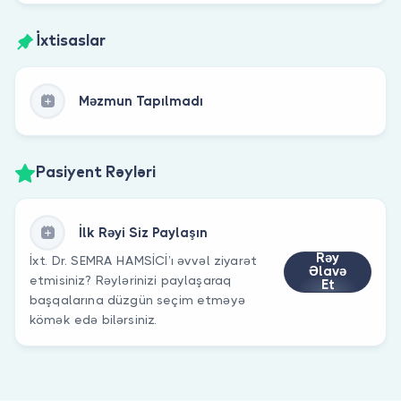
İxtisaslar
Məzmun Tapılmadı
Pasiyent Rəyləri
İlk Rəyi Siz Paylaşın
Rəy
İxt. Dr. SEMRA HAMSİCİ’ı əvvəl ziyarət
Əlavə
etmisiniz? Rəylərinizi paylaşaraq
Et
başqalarına düzgün seçim etməyə
kömək edə bilərsiniz.