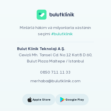
Minlərlə həkim və milyonlarla xəstənin
seçimi
#bulutklinik
Bulut Klinik Teknoloji A.Ş.
Cevizli Mh. Tansel Cd. No:12 Kat:8 D:60,
Bulut Plaza Maltepe / İstanbul
0850 711 11 33
merhaba@bulutklinik.com
Apple Store
Google Play