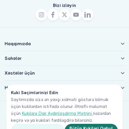
Bizi izləyin
Haqqımızda
Sahələr
Xəstələr üçün
Həkimlər üçün
Kuki Seçimlərinizi Edin
Saytımızda sizə ən yaxşı xidməti göstərə bilmək
üçün kukilərdən istifadə olunur. Ətraflı məlumat
üçün
Kukilərə Dair Aydınlaşdırma Mətnini
nəzərdən
keçirə və ya kukiləri fərdiləşdirə bilərsiniz.
Bütün Kukiləri Qəbul