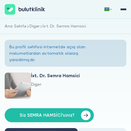
Ana Səhifə
Digər
İxt. Dr. Semra Hamsici
Qeydiyyat
Daxil Ol
Bu profil səhifəsi internetdə açıq olan
məlumatlardan avtomatik olaraq
yaradılmışdır.
İxt. Dr. Semra Hamsici
Digər
Haqqımızda
Xəstələr üçün
Həkimlər üçün
Siz SEMRA HAMSİCİ'siniz?