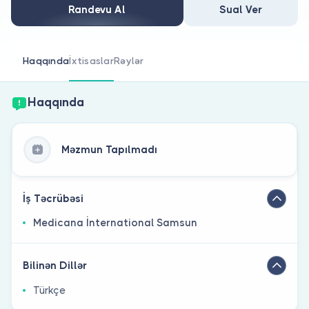
Həkim siniz?
Randevu Al
Sual Ver
Haqqında
İxtisaslar
Rəylər
Haqqında
Məzmun Tapılmadı
İş Təcrübəsi
Medicana İnternational Samsun
Bilinən Dillər
Türkçe