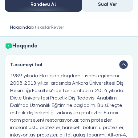
Həkim siniz?
Randevu Al
Sual Ver
Haqqında
İxtisaslar
Rəylər
Haqqında
Tərcümeyi-hal
1989 yılında Elazığ'da doğdum. Lisans eğitimimi
2008-2013 yılları arasında Ankara Üniversitesi Diş
Hekimliği Fakültesi'nde tamamladım. 2014 yılında
Dicle Üniversitesi Protetik Diş Tedavisi Anabilim
Dalı'nda Uzmanlık Eğitimine başladım. Bu süreçte
estetik diş hekimliği, zirkonyum protezler, E-max
(tam porselen) restorasyonlar, tam protezler,
implant üstü protezler, hareketli bölümlü protezler,
inlay-onlay protezler, dijital gülüş tasarımı, All-on-4,