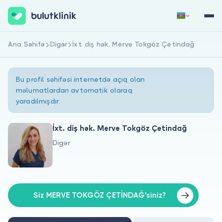
Ana Səhifə
Digər
İxt. diş hək. Merve Tokgöz Çetindağ
Qeydiyyat
Daxil Ol
Bu profil səhifəsi internetdə açıq olan
məlumatlardan avtomatik olaraq
yaradılmışdır.
İxt. diş hək. Merve Tokgöz Çetindağ
Digər
Haqqımızda
Xəstələr üçün
Həkimlər üçün
Siz MERVE TOKGÖZ ÇETİNDAĞ'siniz?