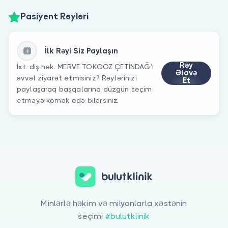
Pasiyent Rəyləri
İlk Rəyi Siz Paylaşın
Rəy
İxt. diş hək. MERVE TOKGÖZ ÇETİNDAĞ’ı
Əlavə
əvvəl ziyarət etmisiniz? Rəylərinizi
Et
paylaşaraq başqalarına düzgün seçim
etməyə kömək edə bilərsiniz.
Minlərlə həkim və milyonlarla xəstənin
seçimi
#bulutklinik