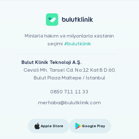
Minlərlə həkim və milyonlarla xəstənin
seçimi
#bulutklinik
Bulut Klinik Teknoloji A.Ş.
Cevizli Mh. Tansel Cd. No:12 Kat:8 D:60,
Bulut Plaza Maltepe / İstanbul
0850 711 11 33
merhaba@bulutklinik.com
Apple Store
Google Play