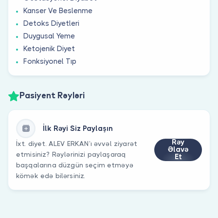
Kanser Ve Beslenme
Detoks Diyetleri
Duygusal Yeme
Ketojenik Diyet
Fonksiyonel Tıp
Pasiyent Rəyləri
İlk Rəyi Siz Paylaşın
Rəy
İxt. diyet. ALEV ERKAN’ı əvvəl ziyarət
Əlavə
etmisiniz? Rəylərinizi paylaşaraq
Et
başqalarına düzgün seçim etməyə
kömək edə bilərsiniz.