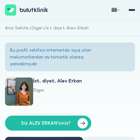
Ana Səhifə
Digər
İxt. diyet. Alev Erkan
Qeydiyyat
Daxil Ol
Bu profil səhifəsi internetdə açıq olan
məlumatlardan avtomatik olaraq
yaradılmışdır.
İxt. diyet. Alev Erkan
Digər
Haqqımızda
Xəstələr üçün
Həkimlər üçün
Siz ALEV ERKAN'siniz?