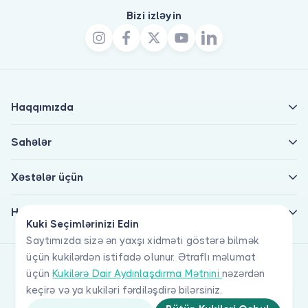
Bizi izləyin
Haqqımızda
Sahələr
Xəstələr üçün
Həkimlər üçün
Kuki Seçimlərinizi Edin
Saytımızda sizə ən yaxşı xidməti göstərə bilmək
üçün kukilərdən istifadə olunur. Ətraflı məlumat
üçün
Kukilərə Dair Aydınlaşdırma Mətnini
nəzərdən
keçirə və ya kukiləri fərdiləşdirə bilərsiniz.