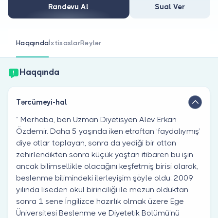
Həkim siniz?
Randevu Al
Sual Ver
Haqqında
İxtisaslar
Rəylər
Haqqında
Tərcümeyi-hal
” Merhaba, ben Uzman Diyetisyen Alev Erkan
Özdemir. Daha 5 yaşında iken etraftan ‘faydalıymış’
diye otlar toplayan, sonra da yediği bir ottan
zehirlendikten sonra küçük yaştan itibaren bu işin
ancak bilimsellikle olacağını keşfetmiş birisi olarak,
beslenme bilimindeki ilerleyişim şöyle oldu; 2009
yılında liseden okul birinciliği ile mezun olduktan
sonra 1 sene İngilizce hazırlık olmak üzere Ege
Üniversitesi Beslenme ve Diyetetik Bölümü’nü