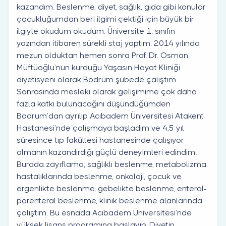
kazandım. Beslenme, diyet, sağlık, gıda gibi konular
çocukluğumdan beri ilgimi çektiği için büyük bir
ilgiyle okudum okudum. Üniversite 1. sınıfın
yazından itibaren sürekli staj yaptım. 2014 yılında
mezun olduktan hemen sonra Prof. Dr. Osman
Müftüoğlu’nun kurduğu Yaşasın Hayat Kliniği
diyetisyeni olarak Bodrum şubede çalıştım.
Sonrasında mesleki olarak gelişimime çok daha
fazla katkı bulunacağını düşündüğümden
Bodrum’dan ayrılıp Acıbadem Üniversitesi Atakent
Hastanesi’nde çalışmaya başladım ve 4,5 yıl
süresince tıp fakültesi hastanesinde çalışıyor
olmanın kazandırdığı güçlü deneyimleri edindim.
Burada zayıflama, sağlıklı beslenme, metabolizma
hastalıklarında beslenme, onkoloji, çocuk ve
ergenlikte beslenme, gebelikte beslenme, enteral-
parenteral beslenme, klinik beslenme alanlarında
çalıştım. Bu esnada Acıbadem Üniversitesi’nde
yüksek lisans programına başlayıp, Diyetin