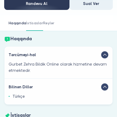
Həkim siniz?
Randevu Al
Sual Ver
Haqqında
İxtisaslar
Rəylər
Haqqında
Tərcümeyi-hal
Gurbet Zehra Bildik Online olarak hizmetine devam
etmektedir.
Bilinən Dillər
Türkçe
İxtisaslar