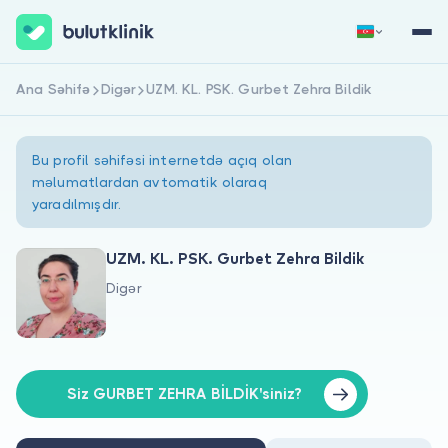
Ana Səhifə
Digər
UZM. KL. PSK. Gurbet Zehra Bildik
Qeydiyyat
Daxil Ol
Bu profil səhifəsi internetdə açıq olan
məlumatlardan avtomatik olaraq
yaradılmışdır.
UZM. KL. PSK. Gurbet Zehra Bildik
Digər
Haqqımızda
Xəstələr üçün
Həkimlər üçün
Siz GURBET ZEHRA BİLDİK'siniz?