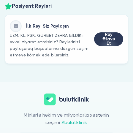
Pasiyent Rəyləri
İlk Rəyi Siz Paylaşın
Rəy
UZM. KL. PSK. GURBET ZEHRA BİLDİK’ı
Əlavə
əvvəl ziyarət etmisiniz? Rəylərinizi
Et
paylaşaraq başqalarına düzgün seçim
etməyə kömək edə bilərsiniz.
Minlərlə həkim və milyonlarla xəstənin
seçimi
#bulutklinik