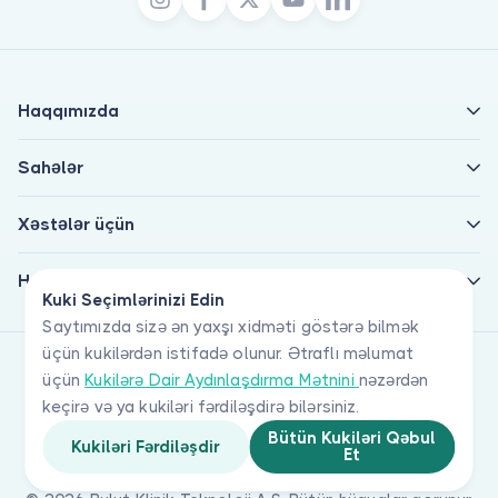
Haqqımızda
Sahələr
Xəstələr üçün
Həkimlər üçün
Kuki Seçimlərinizi Edin
Saytımızda sizə ən yaxşı xidməti göstərə bilmək
üçün kukilərdən istifadə olunur. Ətraflı məlumat
üçün
Kukilərə Dair Aydınlaşdırma Mətnini
nəzərdən
keçirə və ya kukiləri fərdiləşdirə bilərsiniz.
Bütün Kukiləri Qəbul
Kukiləri Fərdiləşdir
Et