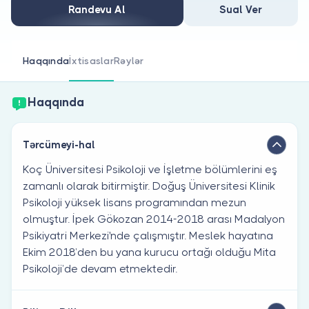
Həkim siniz?
Randevu Al
Sual Ver
Haqqında
İxtisaslar
Rəylər
Haqqında
Tərcümeyi-hal
Koç Üniversitesi Psikoloji ve İşletme bölümlerini eş
zamanlı olarak bitirmiştir. Doğuş Üniversitesi Klinik
Psikoloji yüksek lisans programından mezun
olmuştur. İpek Gökozan 2014-2018 arası Madalyon
Psikiyatri Merkezi'nde çalışmıştır. Meslek hayatına
Ekim 2018’den bu yana kurucu ortağı olduğu Mita
Psikoloji’de devam etmektedir.