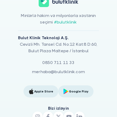
Minlərlə həkim və milyonlarla xəstənin
seçimi
#bulutklinik
Bulut Klinik Teknoloji A.Ş.
Cevizli Mh. Tansel Cd. No:12 Kat:8 D:60,
Bulut Plaza Maltepe / İstanbul
0850 711 11 33
merhaba@bulutklinik.com
Apple Store
Google Play
Bizi izləyin