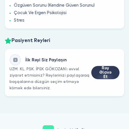
Özgüven Sorunu (Kendine Güven Sorunu)
Çocuk Ve Ergen Psikolojisi
Stres
Pasiyent Rəyləri
İlk Rəyi Siz Paylaşın
Rəy
UZM. KL. PSK. İPEK GÖKOZAN’ı əvvəl
Əlavə
ziyarət etmisiniz? Rəylərinizi paylaşaraq
Et
başqalarına düzgün seçim etməyə
kömək edə bilərsiniz.