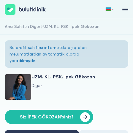
Ana Səhifə
Digər
UZM. KL. PSK. Ipek Gökozan
Qeydiyyat
Daxil Ol
Bu profil səhifəsi internetdə açıq olan
məlumatlardan avtomatik olaraq
yaradılmışdır.
UZM. KL. PSK. Ipek Gökozan
Digər
Haqqımızda
Xəstələr üçün
Həkimlər üçün
Siz İPEK GÖKOZAN'siniz?