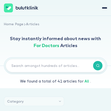
Financial Information
Sign Up Now
Sign In
Home Page
Articles
With
integrated
Our Solutions
Stay instantly informed about news
with
digital
invoicing tools,
For Doctors
Articles
you can easily
create and
send invoices
Appointment Management
directly
through Bulut
Our patient
Klinik.
scheduling
We found a total of
41
articles for
All
.
Streamline
software
your payment
enables
About Us
process, get
efficient clinic
paid faster,
appointment
Category
For Patients
and manage
management
Medical Tracking
your business
with