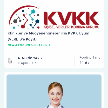
protocols
efficiently.
Track
comprehensive
patient care
with our
Klinikler ve Muayenehaneler için KVKK Uyum
patient
(VERBİS'e Kayıt)
administration
system.
NEW ARTICLES BULUTKLINIK
Reading Time
Dr. NECİP YARIZ
11 dk
08 April 2026