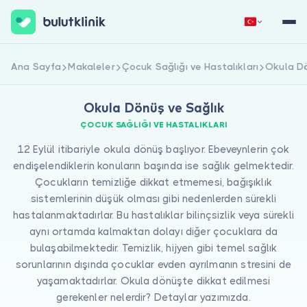
Hemen Kaydol
Giriş Yap
Ana Sayfa
Makaleler
Çocuk Sağlığı ve Hastalıkları
Okula Dö
Okula Dönüş ve Sağlık
ÇOCUK SAĞLIĞI VE HASTALIKLARI
12 Eylül itibariyle okula dönüş başlıyor. Ebeveynlerin çok
endişelendiklerin konuların başında ise sağlık gelmektedir.
Çocukların temizliğe dikkat etmemesi, bağışıklık
sistemlerinin düşük olması gibi nedenlerden sürekli
Hakkımızda
hastalanmaktadırlar. Bu hastalıklar bilinçsizlik veya sürekli
Hastalar için
aynı ortamda kalmaktan dolayı diğer çocuklara da
bulaşabilmektedir. Temizlik, hijyen gibi temel sağlık
Doktorlar için
sorunlarının dışında çocuklar evden ayrılmanın stresini de
yaşamaktadırlar. Okula dönüşte dikkat edilmesi
gerekenler nelerdir? Detaylar yazımızda.