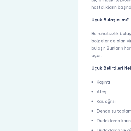
hastalıkların başınd
Uçuk Bulaşıcı mı?
Bu rahatsızlık bulaş
bölgeler de olan vi
bulaşır. Bunların ha
açar.
Uçuk Belirtileri Nel
Kaşıntı
Ateş
Kas ağrısı
Deride su topla
Dudaklarda karı
Dudaklarda ve ağ