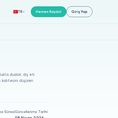
Hemen Kaydol
Giriş Yap
TR
ukla dudak, diş eti
 kalitesini düşüren
a Süresi
Güncellenme Tarihi