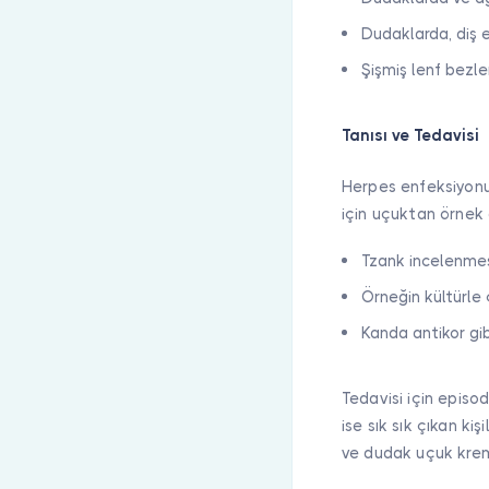
Dudaklarda, diş 
Şişmiş lenf bezle
Tanısı ve Tedavisi
Herpes enfeksiyonu 
için uçuktan örnek 
Tzank incelenmes
Örneğin kültürle 
Kanda antikor gibi
Tedavisi için episod
ise sık sık çıkan ki
ve dudak uçuk krem