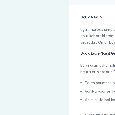
Uçuk Nedir?
Uçuk, herpes simple
dolu kabarcıklardır
virüsüdür. Ömür boyu
Uçuk Evde Nasıl G
Bu virüsün uyku hal
belirtiler hissedil
Ezilen sarımsak b
Vanilya yağı ve k
Arı sütü ile bal ka