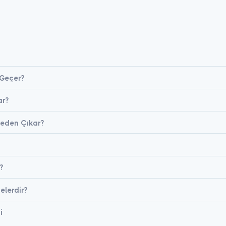
 Geçer?
ar?
eden Çıkar?
?
Nelerdir?
i