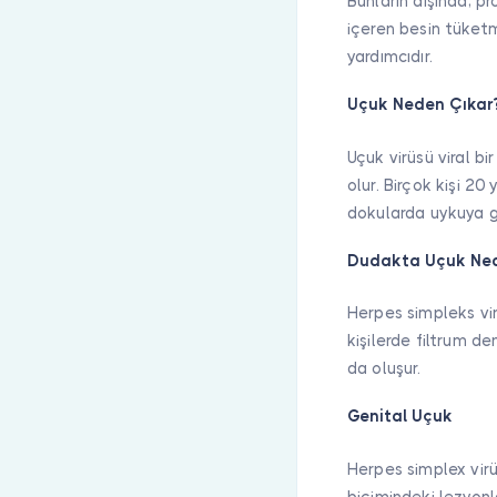
Bunların dışında; pr
içeren besin tüketm
yardımcıdır.
Uçuk Neden Çıkar
Uçuk virüsü viral b
olur. Birçok kişi 20
dokularda uykuya ge
Dudakta Uçuk Ned
Herpes simpleks vir
kişilerde filtrum d
da oluşur.
Genital Uçuk
Herpes simplex virü
biçimindeki lezyonla