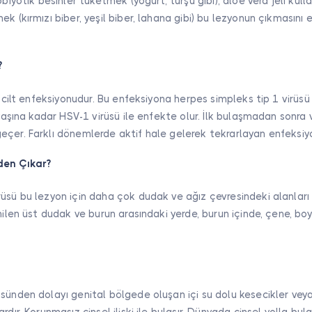
obiyotik besinler tüketmek (yoğurt, turşu gibi), aloe vera jeli kul
ek (kırmızı biber, yeşil biber, lahana gibi) bu lezyonun çıkmasın
?
ir cilt enfeksiyonudur. Bu enfeksiyona herpes simpleks tip 1 virüs
 yaşına kadar HSV-1 virüsü ile enfekte olur. İlk bulaşmadan sonra vi
çer. Farklı dönemlerde aktif hale gelerek tekrarlayan enfeksiyo
en Çıkar?
üsü bu lezyon için daha çok dudak ve ağız çevresindeki alanları 
enilen üst dudak ve burun arasındaki yerde, burun içinde, çene, b
sünden dolayı genital bölgede oluşan içi su dolu kesecikler veya
rdır. Korunmasız cinsel ilişki ile bulaşır. Dünyada cinsel yolla bul