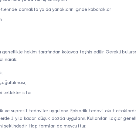
etlerinde, damakta ya da yanakların içinde kabarcıklar
ri
genellikle hekim tarafından kolayca teşhis edilir. Gerekli bulurs
alınarak;
i,
çoğaltılması,
 tetkikler ister.
ik ve supresif tedaviler uygulanır. Episodik tedavi, akut ataklard
şilerde 1 yıla kadar, düşük dozda uygulanır. Kullanılan ilaçlar gene
i şeklindedir. Hap formları da mevcuttur.