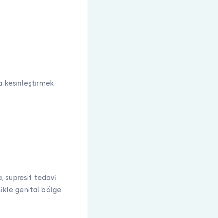
a kesinleştirmek
a, supresif tedavi
llikle genital bölge