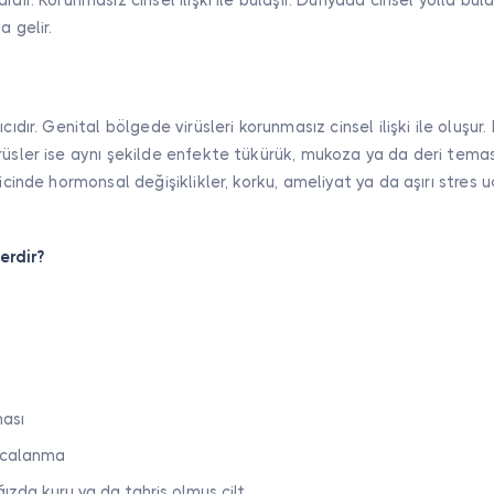
a gelir.
ıcıdır. Genital bölgede virüsleri korunmasız cinsel ilişki ile oluşur
rüsler ise aynı şekilde enfekte tükürük, mukoza ya da deri teması
ricinde hormonsal değişiklikler, korku, ameliyat ya da aşırı stres
erdir?
ması
ncalanma
ızda kuru ya da tahriş olmuş cilt