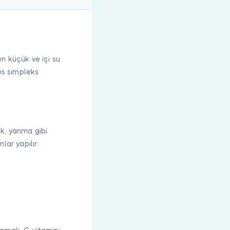
n küçük ve içi su
es simpleks
uk, yanma gibi
lar yapılır: