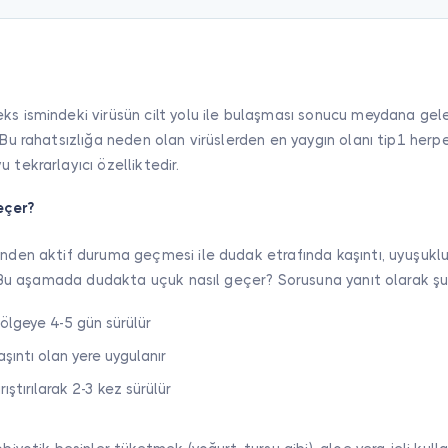
ks ismindeki virüsün cilt yolu ile bulaşması sonucu meydana gele
. Bu rahatsızlığa neden olan virüslerden en yaygın olanı tip1 herp
 tekrarlayıcı özelliktedir.
eçer?
inden aktif duruma geçmesi ile dudak etrafında kaşıntı, uyuşukl
ir. Bu aşamada dudakta uçuk nasıl geçer? Sorusuna yanıt olarak şun
ölgeye 4-5 gün sürülür
aşıntı olan yere uygulanır
rıştırılarak 2-3 kez sürülür