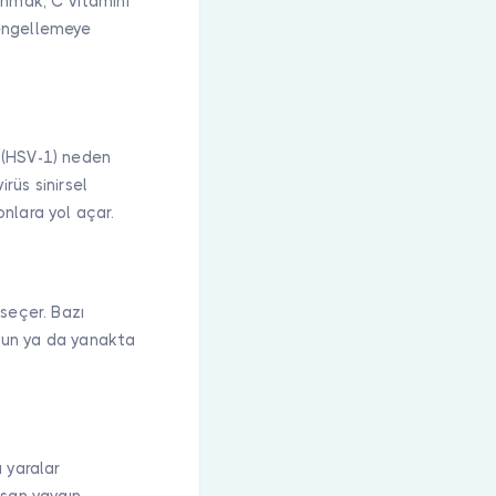
lanmak, C vitamini
ı engellemeye
ü (HSV-1) neden
rüs sinirsel
nlara yol açar.
seçer. Bazı
oyun ya da yanakta
 yaralar
aşan yaygın