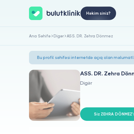
Həkim siniz?
Ana Səhifə
Digər
ASS. DR. Zehra Dönmez
Bu profil səhifəsi internetdə açıq olan məlumat
ASS. DR. Zehra Dön
Digər
Siz ZEHRA DÖNMEZ's