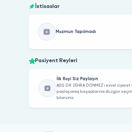
İxtisaslar
Məzmun Tapılmadı
Pasiyent Rəyləri
İlk Rəyi Siz Paylaşın
ASS. DR. ZEHRA DÖNMEZ’ı əvvəl ziyarət e
paylaşaraq başqalarına düzgün seç
bilərsiniz.