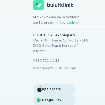
Minlərlə həkim və milyonlarla
xəstənin seçimi
#bulutklinik
Bulut Klinik Teknoloji A.Ş.
Cevizli Mh. Tansel Cd. No:12 Kat:8
D:60, Bulut Plaza Maltepe /
İstanbul
0850 711 11 33
merhaba@bulutklinik.com
Apple Store
Google Play