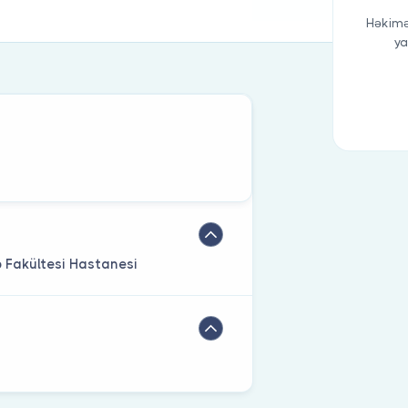
Həkimə
ya
p Fakültesi Hastanesi