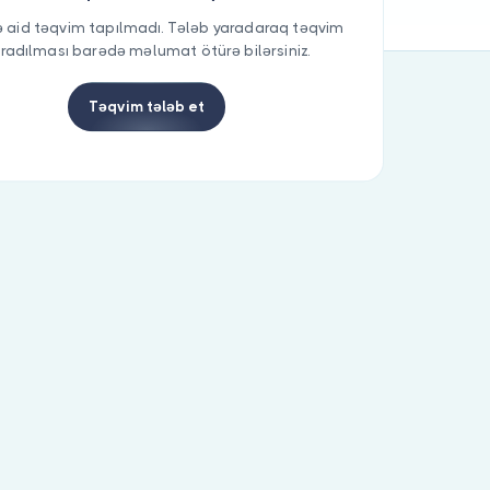
 aid təqvim tapılmadı. Tələb yaradaraq təqvim
radılması barədə məlumat ötürə bilərsiniz.
Təqvim tələb et