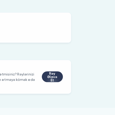
Rəy
tmisiniz? Rəylərinizi
Əlavə
im etməyə kömək edə
Et