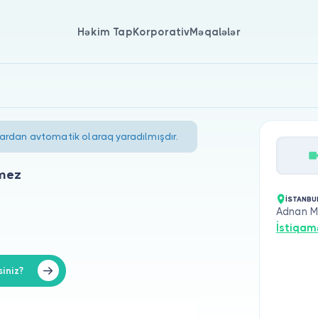
Həkim Tap
Korporativ
Məqalələr
lardan avtomatik olaraq yaradılmışdır.
mez
İSTANBUL
Adnan M
İstiqam
iniz?