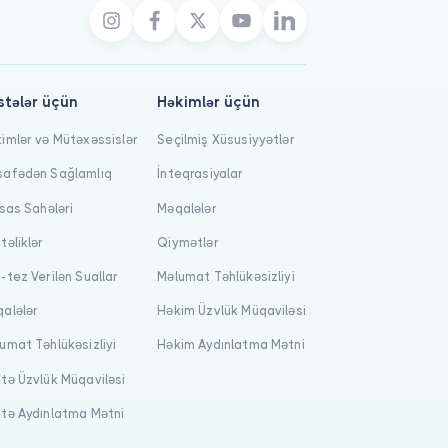
stələr üçün
Həkimlər üçün
imlər və Mütəxəssislər
Seçilmiş Xüsusiyyətlər
afədən Sağlamlıq
İnteqrasiyalar
isas Sahələri
Məqalələr
təliklər
Qiymətlər
-tez Verilən Suallar
Məlumat Təhlükəsizliyi
alələr
Həkim Üzvlük Müqaviləsi
umat Təhlükəsizliyi
Həkim Aydınlatma Mətni
tə Üzvlük Müqaviləsi
tə Aydınlatma Mətni