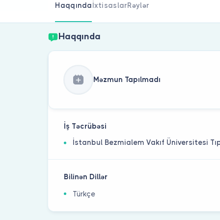
Haqqında
İxtisaslar
Rəylər
Haqqında
Məzmun Tapılmadı
İş Təcrübəsi
İstanbul Bezmialem Vakıf Üniversitesi Tı
Bilinən Dillər
Türkçe