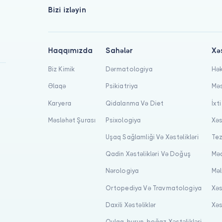
Bizi izləyin
Haqqımızda
Sahələr
Xə
Biz Kimik
Dərmatologiya
Hək
Əlaqə
Psikiatriya
Məs
Karyera
Qidalanma Və Diet
İxt
Məsləhət Şurası
Psixologiya
Xəs
Uşaq Sağlamliği Və Xəstəlikləri
Tez
Qadin Xəstəlikləri Və Doğuş
Məq
Nərologiya
Məl
Ortopediya Və Travmatologiya
Xəs
Daxili Xəstəliklər
Xəs
Qulaq-burun-boğaz Xəstəlikləri