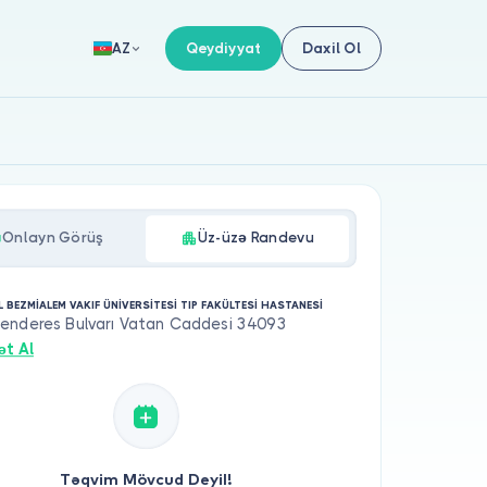
Qeydiyyat
Daxil Ol
AZ
Onlayn Görüş
Üz-üzə Randevu
 BEZMİALEM VAKIF ÜNİVERSİTESİ TIP FAKÜLTESİ HASTANESİ
enderes Bulvarı Vatan Caddesi 34093
ət Al
Təqvim Mövcud Deyil!