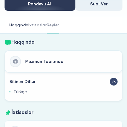
Həkim siniz?
Randevu Al
Sual Ver
Haqqında
İxtisaslar
Rəylər
Haqqında
Məzmun Tapılmadı
Bilinən Dillər
Türkçe
İxtisaslar