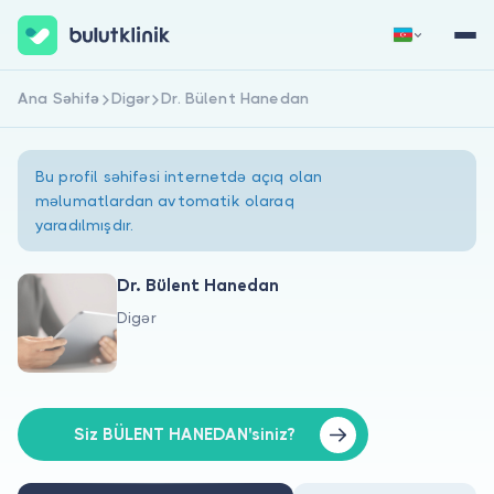
Ana Səhifə
Digər
Dr. Bülent Hanedan
Qeydiyyat
Daxil Ol
Bu profil səhifəsi internetdə açıq olan
məlumatlardan avtomatik olaraq
yaradılmışdır.
Dr. Bülent Hanedan
Digər
Haqqımızda
Xəstələr üçün
Həkimlər üçün
Siz BÜLENT HANEDAN'siniz?