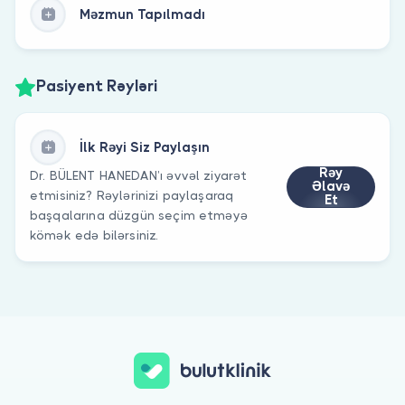
Məzmun Tapılmadı
Pasiyent Rəyləri
İlk Rəyi Siz Paylaşın
Rəy
Dr. BÜLENT HANEDAN’ı əvvəl ziyarət
Əlavə
etmisiniz? Rəylərinizi paylaşaraq
Et
başqalarına düzgün seçim etməyə
kömək edə bilərsiniz.