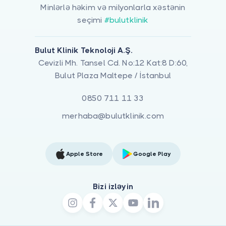
Minlərlə həkim və milyonlarla xəstənin
seçimi
#bulutklinik
Bulut Klinik Teknoloji A.Ş.
Cevizli Mh. Tansel Cd. No:12 Kat:8 D:60,
Bulut Plaza Maltepe / İstanbul
0850 711 11 33
merhaba@bulutklinik.com
Apple Store
Google Play
Bizi izləyin