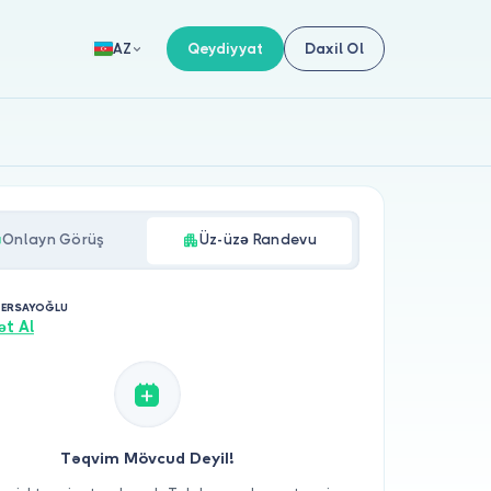
Qeydiyyat
Daxil Ol
AZ
Onlayn Görüş
Üz-üzə Randevu
M ERSAYOĞLU
ət Al
Təqvim Mövcud Deyil!