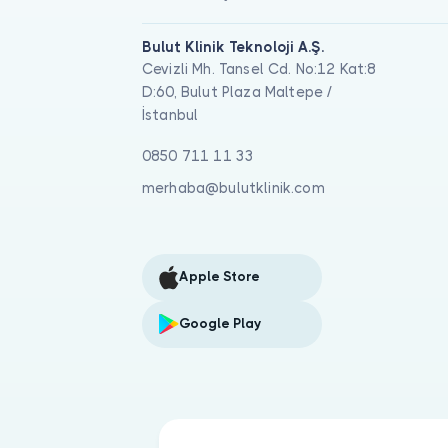
Bulut Klinik Teknoloji A.Ş.
Cevizli Mh. Tansel Cd. No:12 Kat:8
D:60, Bulut Plaza Maltepe /
İstanbul
0850 711 11 33
merhaba@bulutklinik.com
Apple Store
Google Play