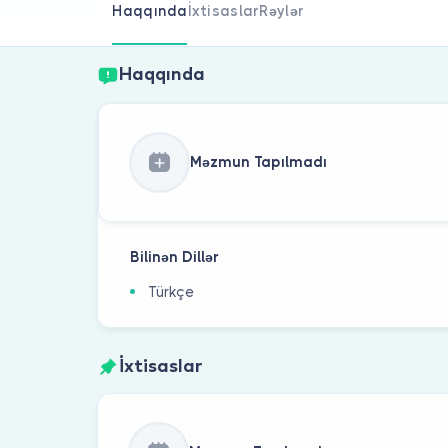
Haqqında
İxtisaslar
Rəylər
Haqqında
Məzmun Tapılmadı
Bilinən Dillər
Türkçe
İxtisaslar