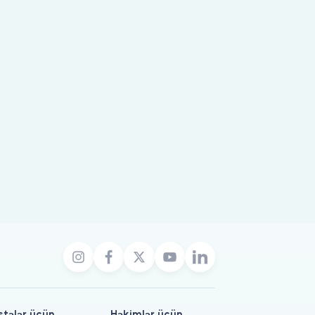
stələr üçün
Həkimlər üçün