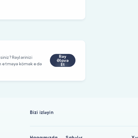
Rəy
iniz? Rəylərinizi
Əlavə
im etməyə kömək edə
Et
Bizi izləyin
Haqqımızda
Sahələr
Xə