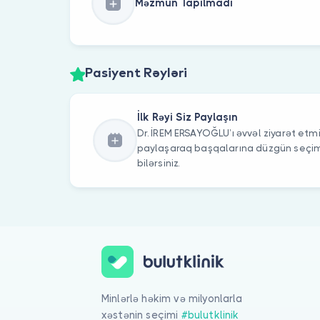
Məzmun Tapılmadı
Pasiyent Rəyləri
İlk Rəyi Siz Paylaşın
Dr. İREM ERSAYOĞLU’ı əvvəl ziyarət etmis
paylaşaraq başqalarına düzgün seç
bilərsiniz.
Minlərlə həkim və milyonlarla
xəstənin seçimi
#bulutklinik