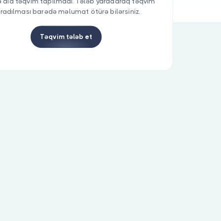
 aid təqvim tapılmadı. Tələb yaradaraq təqvim
radılması barədə məlumat ötürə bilərsiniz.
Təqvim tələb et