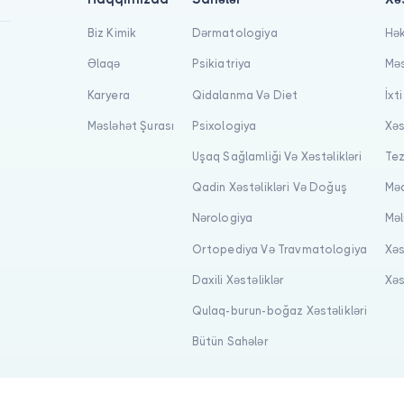
Biz Kimik
Dərmatologiya
Hək
Əlaqə
Psikiatriya
Məs
Karyera
Qidalanma Və Diet
İxt
Məsləhət Şurası
Psixologiya
Xəs
Uşaq Sağlamliği Və Xəstəlikləri
Tez
Qadin Xəstəlikləri Və Doğuş
Məq
Nərologiya
Məl
Ortopediya Və Travmatologiya
Xəs
Daxili Xəstəliklər
Xəs
Qulaq-burun-boğaz Xəstəlikləri
Bütün Sahələr