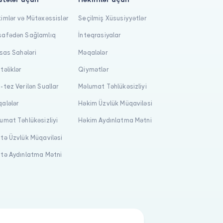
imlər və Mütəxəssislər
Seçilmiş Xüsusiyyətlər
afədən Sağlamlıq
İnteqrasiyalar
isas Sahələri
Məqalələr
təliklər
Qiymətlər
-tez Verilən Suallar
Məlumat Təhlükəsizliyi
alələr
Həkim Üzvlük Müqaviləsi
umat Təhlükəsizliyi
Həkim Aydınlatma Mətni
tə Üzvlük Müqaviləsi
tə Aydınlatma Mətni