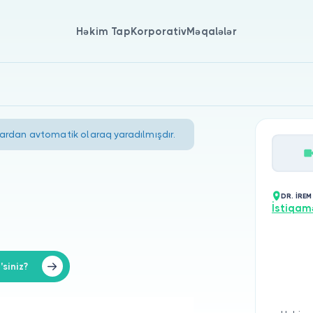
Həkim Tap
Korporativ
Məqalələr
lardan avtomatik olaraq yaradılmışdır.
DR. İRE
İstiqam
siniz?