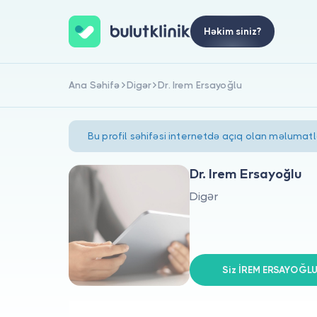
Həkim siniz?
Ana Səhifə
Digər
Dr. Irem Ersayoğlu
Bu profil səhifəsi internetdə açıq olan məlumat
Dr. Irem Ersayoğlu
Digər
Siz İREM ERSAYOĞLU'