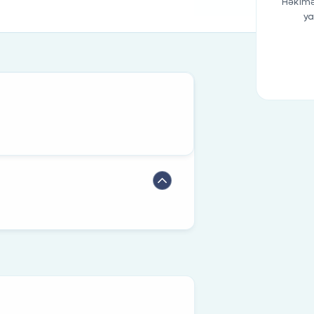
Həkimə
ya