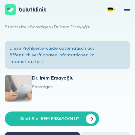
Startseite
Sonstiges
Dr. Irem Ersayoğlu
Jetzt registrieren
Anmelden
Diese Profilseite wurde automatisch aus
öffentlich verfügbaren Informationen im
Internet erstellt.
Dr. Irem Ersayoğlu
Sonstiges
Über uns
Für Patienten
Für Ärzte
Sind Sie İREM ERSAYOĞLU?