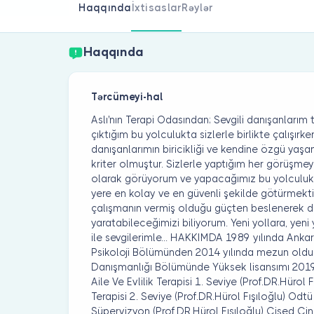
Haqqında
İxtisaslar
Rəylər
Haqqında
Tərcümeyi-hal
Aslı'nın Terapi Odasından; Sevgili danışanlarım 
çıktığım bu yolculukta sizlerle birlikte çalışır
danışanlarımın biricikliği ve kendine özgü ya
kriter olmuştur. Sizlerle yaptığım her görüşmey
olarak görüyorum ve yapacağımız bu yolculukt
yere en kolay ve en güvenli şekilde götürmektir
çalışmanın vermiş olduğu güçten beslenerek değ
yaratabileceğimizi biliyorum. Yeni yollara, yeni 
ile sevgilerimle... HAKKIMDA 1989 yılında Ankar
Psikoloji Bölümünden 2014 yılında mezun oldum
Danışmanlığı Bölümünde Yüksek lisansımı 201
Aile Ve Evlilik Terapisi 1. Seviye (Prof.DR.Hürol 
Terapisi 2. Seviye (Prof.DR.Hürol Fışıloğlu) Odtü
Süpervizyon (Prof.DR.Hürol Fışıloğlu) Cised Cin