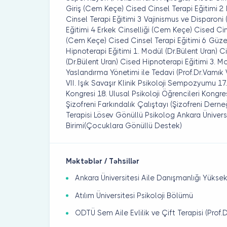
Giriş (Cem Keçe) Cised Cinsel Terapi Eğitimi 2
Cinsel Terapi Eğitimi 3 Vajinismus ve Disparon
Eğitimi 4 Erkek Cinselliği (Cem Keçe) Cised Ci
(Cem Keçe) Cised Cinsel Terapi Eğitimi 6 Güz
Hipnoterapi Eğitimi 1. Modül (Dr.Bülent Uran) C
(Dr.Bülent Uran) Cised Hipnoterapi Eğitimi 3. M
Yaslandırma Yönetimi ile Tedavi (Prof.Dr.Vamı
VII. Işık Savaşır Klinik Psikoloji Sempozyumu 17.
Kongresi 18. Ulusal Psikoloji Öğrencileri Kongr
Şizofreni Farkındalık Çalıştayı (Şizofreni Der
Terapisi Lösev Gönüllü Psikolog Ankara Ünive
Birimi(Çocuklara Gönüllü Destek)
Məktəblər / Təhsillər
Ankara Üniversitesi Aile Danışmanlığı Yüksek
Atılım Üniversitesi Psikoloji Bölümü
ODTÜ Sem Aile Evlilik ve Çift Terapisi (Prof.D