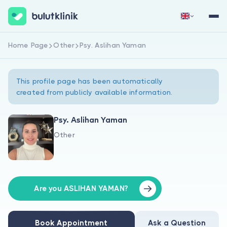
Home Page
Other
Psy. Aslihan Yaman
Sign Up Now
Sign In
This profile page has been automatically
created from publicly available information.
Psy. Aslihan Yaman
Other
About Us
For Patients
For Doctors
Are you ASLIHAN YAMAN?
Book Appointment
Ask a Question