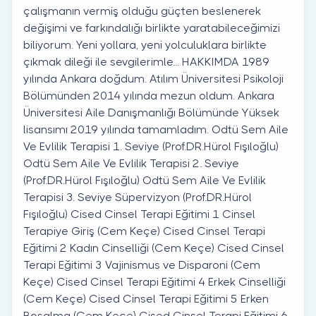
çalışmanın vermiş olduğu güçten beslenerek
değişimi ve farkındalığı birlikte yaratabileceğimizi
biliyorum. Yeni yollara, yeni yolculuklara birlikte
çıkmak dileği ile sevgilerimle... HAKKIMDA 1989
yılında Ankara doğdum. Atılım Üniversitesi Psikoloji
Bölümünden 2014 yılında mezun oldum. Ankara
Üniversitesi Aile Danışmanlığı Bölümünde Yüksek
lisansımı 2019 yılında tamamladım. Odtü Sem Aile
Ve Evlilik Terapisi 1. Seviye (Prof.DR.Hürol Fışıloğlu)
Odtü Sem Aile Ve Evlilik Terapisi 2. Seviye
(Prof.DR.Hürol Fışıloğlu) Odtü Sem Aile Ve Evlilik
Terapisi 3. Seviye Süpervizyon (Prof.DR.Hürol
Fışıloğlu) Cised Cinsel Terapi Eğitimi 1 Cinsel
Terapiye Giriş (Cem Keçe) Cised Cinsel Terapi
Eğitimi 2 Kadın Cinselliği (Cem Keçe) Cised Cinsel
Terapi Eğitimi 3 Vajinismus ve Disparoni (Cem
Keçe) Cised Cinsel Terapi Eğitimi 4 Erkek Cinselliği
(Cem Keçe) Cised Cinsel Terapi Eğitimi 5 Erken
Boşalma (Cem Keçe) Cised Cinsel Terapi Eğitimi 6